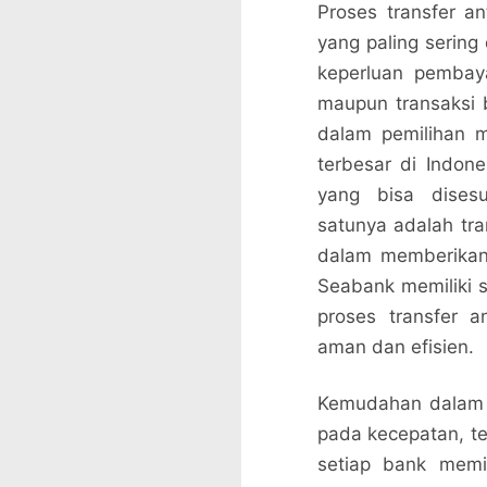
Proses transfer a
yang paling sering
keperluan pembaya
maupun transaksi 
dalam pemilihan m
terbesar di Indone
yang bisa dises
satunya adalah tra
dalam memberikan
Seabank memiliki s
proses transfer 
aman dan efisien.
Kemudahan dalam t
pada kecepatan, te
setiap bank memil