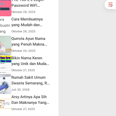
Sendiri
Password WiFi
Indihome Terbaru
Oktober 29, 2025
2025
Cara Membuatnya
yang Mudah dan
Efisien untuk Pemula
Oktober 26, 2025
Qurrota Ayun Nama
yang Penuh Makna
dalam Kehidupan
Oktober 20, 2025
Muslim Indonesia
Bikin Nama Keren
yang Unik dan Mudah
Dihafal
Oktober 27, 2025
Rumah Sakit Umum
Swasta Semarang, RS
Samsoe Hidajat
Juli 30, 2026
Perluas Layanan
Arsy Artinya Apa Sih
Kesehatan
Dan Maknanya Yang
Mendalam
Oktober 27, 2025