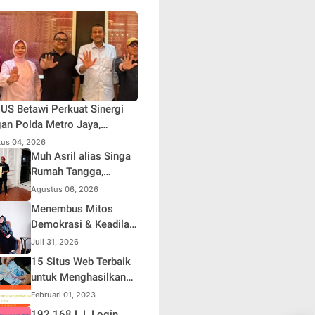
S Betawi Perkuat Sinergi
an Polda Metro Jaya,
askan Komitmen Menjaga
us 04, 2026
rta Aman, Damai, dan
Muh Asril alias Singa
usif Jelang HUT ke-81
Rumah Tangga,
blik Indonesia
Kreator Kocak yang
Agustus 06, 2026
Jago Bikin Kisah
Menembus Mitos
Suami Takut Istri Jadi
Demokrasi & Keadilan
Hiburan
Sosial: Adv. Fara
Juli 31, 2026
Fariha Rodliyana
15 Situs Web Terbaik
Soroti Distorsi
untuk Menghasilkan
Simpati Publik dan
Uang Online
Februari 01, 2023
Aksi Main Hakim
192 168 L L Login