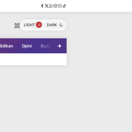
LIGHT
DARK
idikan
Opini
Budaya
Lifestyle
Game