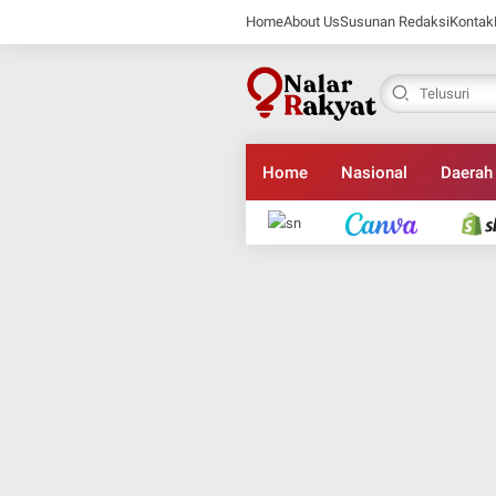
Home
About Us
Susunan Redaksi
Kontak
Home
Nasional
Daerah