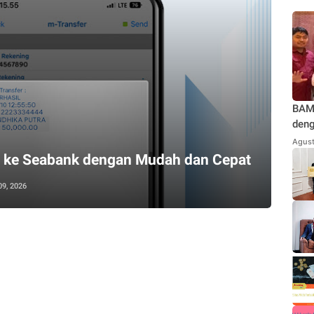
BAMU
deng
Teg
Agust
Jaka
A ke Seabank dengan Mudah dan Cepat
Kond
Repu
09, 2026