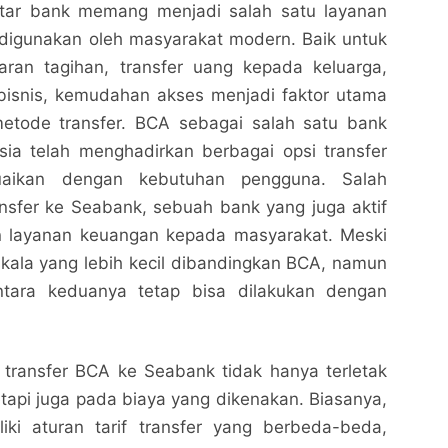
ntar bank memang menjadi salah satu layanan
 digunakan oleh masyarakat modern. Baik untuk
ran tagihan, transfer uang kepada keluarga,
bisnis, kemudahan akses menjadi faktor utama
etode transfer. BCA sebagai salah satu bank
sia telah menghadirkan berbagai opsi transfer
uaikan dengan kebutuhan pengguna. Salah
nsfer ke Seabank, sebuah bank yang juga aktif
 layanan keuangan kepada masyarakat. Meski
kala yang lebih kecil dibandingkan BCA, namun
Cara Transfer BCA ke Seabank dengan Mudah dan
Cara Transfer BCA ke Seabank dengan Mudah dan
antara keduanya tetap bisa dilakukan dengan
Cepat
Cepat
Nalarrakyat.com - Media Kritis
Nalarrakyat.com - Media Kritis
Bagikan ke media lain
Bagikan ke media lain
ransfer BCA ke Seabank tidak hanya terletak
tapi juga pada biaya yang dikenakan. Biasanya,
iki aturan tarif transfer yang berbeda-beda,