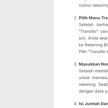
nomor rekenin
Pilih Menu Tr
Setelah berh
"Transfer" yan
sini, Anda akan
ke Rekening BC
Pilih "Transfer
Masukkan Nom
Setelah memili
untuk memasu
rekening Sea
dengan data ya
Isi Jumlah Da