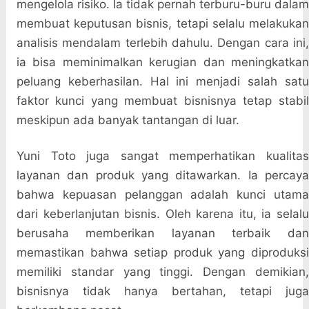
mengelola risiko. Ia tidak pernah terburu-buru dalam
membuat keputusan bisnis, tetapi selalu melakukan
analisis mendalam terlebih dahulu. Dengan cara ini,
ia bisa meminimalkan kerugian dan meningkatkan
peluang keberhasilan. Hal ini menjadi salah satu
faktor kunci yang membuat bisnisnya tetap stabil
meskipun ada banyak tantangan di luar.
Yuni Toto juga sangat memperhatikan kualitas
layanan dan produk yang ditawarkan. Ia percaya
bahwa kepuasan pelanggan adalah kunci utama
dari keberlanjutan bisnis. Oleh karena itu, ia selalu
berusaha memberikan layanan terbaik dan
memastikan bahwa setiap produk yang diproduksi
memiliki standar yang tinggi. Dengan demikian,
bisnisnya tidak hanya bertahan, tetapi juga