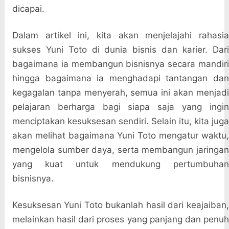
dicapai.
Dalam artikel ini, kita akan menjelajahi rahasia
sukses Yuni Toto di dunia bisnis dan karier. Dari
bagaimana ia membangun bisnisnya secara mandiri
hingga bagaimana ia menghadapi tantangan dan
kegagalan tanpa menyerah, semua ini akan menjadi
pelajaran berharga bagi siapa saja yang ingin
menciptakan kesuksesan sendiri. Selain itu, kita juga
akan melihat bagaimana Yuni Toto mengatur waktu,
mengelola sumber daya, serta membangun jaringan
yang kuat untuk mendukung pertumbuhan
bisnisnya.
Kesuksesan Yuni Toto bukanlah hasil dari keajaiban,
melainkan hasil dari proses yang panjang dan penuh