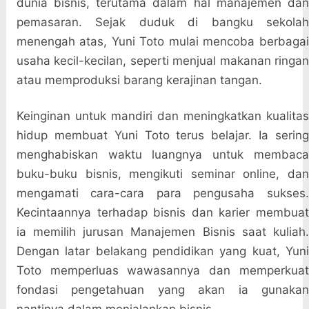
dunia bisnis, terutama dalam hal manajemen dan
pemasaran. Sejak duduk di bangku sekolah
menengah atas, Yuni Toto mulai mencoba berbagai
usaha kecil-kecilan, seperti menjual makanan ringan
atau memproduksi barang kerajinan tangan.
Keinginan untuk mandiri dan meningkatkan kualitas
hidup membuat Yuni Toto terus belajar. Ia sering
menghabiskan waktu luangnya untuk membaca
buku-buku bisnis, mengikuti seminar online, dan
mengamati cara-cara para pengusaha sukses.
Kecintaannya terhadap bisnis dan karier membuat
ia memilih jurusan Manajemen Bisnis saat kuliah.
Dengan latar belakang pendidikan yang kuat, Yuni
Toto memperluas wawasannya dan memperkuat
fondasi pengetahuan yang akan ia gunakan