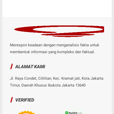
Merespon keadaan dengan menganalisis fakta untuk
membentuk informasi yang kompleks dan faktual.
ALAMAT KAMI
Jl. Raya Condet, Cililitan, Kec. Kramat jati, Kota Jakarta
Timur, Daerah Khusus Ibukota Jakarta 13640
VERIFIED