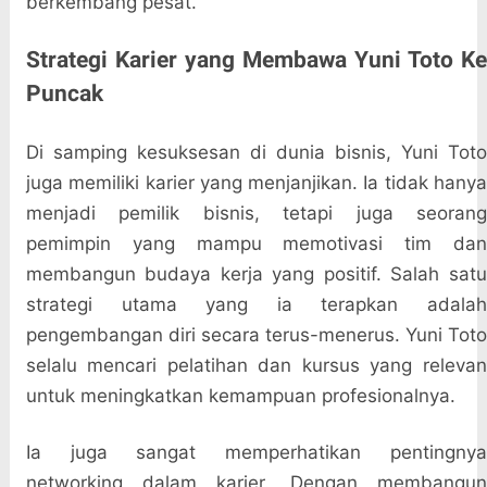
berkembang pesat.
Strategi Karier yang Membawa Yuni Toto Ke
Puncak
Di samping kesuksesan di dunia bisnis, Yuni Toto
juga memiliki karier yang menjanjikan. Ia tidak hanya
menjadi pemilik bisnis, tetapi juga seorang
pemimpin yang mampu memotivasi tim dan
membangun budaya kerja yang positif. Salah satu
strategi utama yang ia terapkan adalah
pengembangan diri secara terus-menerus. Yuni Toto
selalu mencari pelatihan dan kursus yang relevan
untuk meningkatkan kemampuan profesionalnya.
Ia juga sangat memperhatikan pentingnya
networking dalam karier. Dengan membangun