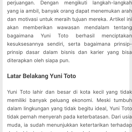
perjuangan. Dengan mengikuti langkah-langkah
yang ia ambil, banyak orang dapat menemukan arah
dan motivasi untuk meraih tujuan mereka. Artikel ini
akan memberikan wawasan mendalam tentang
bagaimana Yuni Toto berhasil menciptakan
kesuksesannya sendiri, serta bagaimana prinsip-
prinsip dasar dalam bisnis dan karier yang bisa
diterapkan oleh siapa pun.
Latar Belakang Yuni Toto
Yuni Toto lahir dan besar di kota kecil yang tidak
memiliki banyak peluang ekonomi. Meski tumbuh
dalam lingkungan yang tidak begitu ideal, Yuni Toto
tidak pernah menyerah pada keterbatasan. Dari usia
muda, ia sudah menunjukkan ketertarikan terhadap