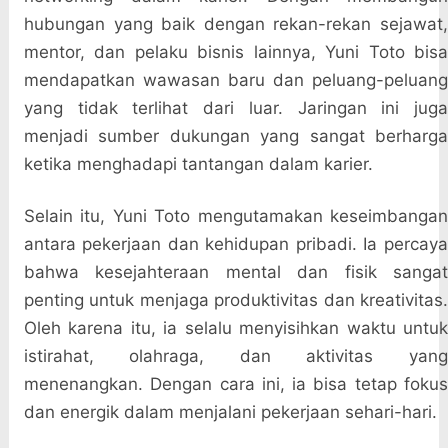
hubungan yang baik dengan rekan-rekan sejawat,
mentor, dan pelaku bisnis lainnya, Yuni Toto bisa
mendapatkan wawasan baru dan peluang-peluang
yang tidak terlihat dari luar. Jaringan ini juga
menjadi sumber dukungan yang sangat berharga
ketika menghadapi tantangan dalam karier.
Selain itu, Yuni Toto mengutamakan keseimbangan
antara pekerjaan dan kehidupan pribadi. Ia percaya
bahwa kesejahteraan mental dan fisik sangat
penting untuk menjaga produktivitas dan kreativitas.
Oleh karena itu, ia selalu menyisihkan waktu untuk
istirahat, olahraga, dan aktivitas yang
menenangkan. Dengan cara ini, ia bisa tetap fokus
dan energik dalam menjalani pekerjaan sehari-hari.