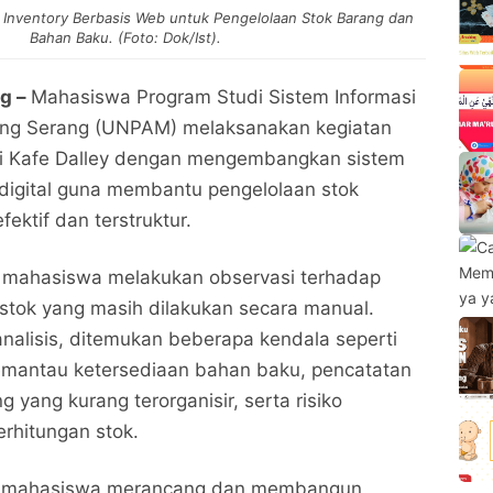
nventory Berbasis Web untuk Pengelolaan Stok Barang dan
Bahan Baku. (Foto: Dok/Ist).
ng –
Mahasiswa Program Studi Sistem Informasi
ang Serang (UNPAM) melaksanakan kegiatan
 di Kafe Dalley dengan mengembangkan sistem
 digital guna membantu pengelolaan stok
fektif dan terstruktur.
, mahasiswa melakukan observasi terhadap
stok yang masih dilakukan secara manual.
analisis, ditemukan beberapa kendala seperti
emantau ketersediaan bahan baku, pencatatan
 yang kurang terorganisir, serta risiko
rhitungan stok.
im mahasiswa merancang dan membangun