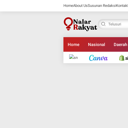
Home
About Us
Susunan Redaksi
Kontak
Home
Nasional
Daerah