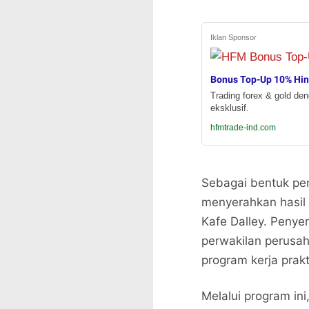
Iklan Sponsor
Bonus Top-Up 10% Hi
Trading forex & gold de
eksklusif.
hfmtrade-ind.com
Sebagai bentuk pen
menyerahkan hasil
Kafe Dalley. Penye
perwakilan perusah
program kerja prakt
Melalui program ini