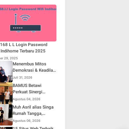
168 L L Login Password
 Indihome Terbaru 2025
er 29, 2025
Menembus Mitos
Demokrasi & Keadilan
Sosial: Adv. Fara
Juli 31, 2026
Fariha Rodliyana
BAMUS Betawi
Soroti Distorsi
Perkuat Sinergi
Simpati Publik dan
dengan Polda Metro
Agustus 04, 2026
Aksi Main Hakim
Jaya, Tegaskan
Muh Asril alias Singa
Sendiri
Komitmen Menjaga
Rumah Tangga,
Jakarta Aman, Damai,
Kreator Kocak yang
Agustus 06, 2026
dan Kondusif Jelang
Jago Bikin Kisah
15 Situs Web Terbaik