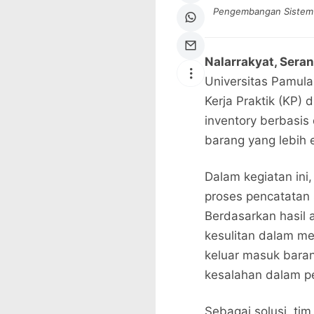
Pengembangan Sistem I
Nalarrakyat, Sera
Universitas Pamul
Kerja Praktik (KP)
inventory berbasis
barang yang lebih e
Dalam kegiatan ini
proses pencatatan 
Berdasarkan hasil 
kesulitan dalam m
keluar masuk barang
kesalahan dalam pe
Sebagai solusi, t