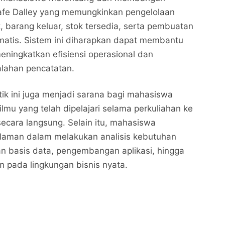
Kafe Dalley yang memungkinkan pengelolaan
 barang keluar, stok tersedia, serta pembuatan
matis. Sistem ini diharapkan dapat membantu
eningkatkan efisiensi operasional dan
lahan pencatatan.
tik ini juga menjadi sarana bagi mahasiswa
lmu yang telah dipelajari selama perkuliahan ke
secara langsung. Selain itu, mahasiswa
aman dalam melakukan analisis kebutuhan
Mahasiswa Universitas Pamulang Kembangkan
Mahasiswa Universitas Pamulang Kembangkan
n basis data, pengembangan aplikasi, hingga
Sistem Inventory di Kafe Dalley Melalui Program
Sistem Inventory di Kafe Dalley Melalui Program
Kerja Praktik
Nalarrakyat.com - Media Kritis
Kerja Praktik
Nalarrakyat.com - Media Kritis
m pada lingkungan bisnis nyata.
Bagikan ke media lain
Bagikan ke media lain