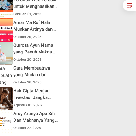
HUT ke-81 Republik
Suami Takut Istri Jadi
untuk Menghasilkan
Indonesia
Hiburan
Uang Online
Februari 01, 2023
Amar Ma Ruf Nahi
Munkar Artinya dan
Maknanya dalam
Oktober 29, 2025
Islam
Qurrota Ayun Nama
yang Penuh Makna
dalam Kehidupan
Oktober 20, 2025
Muslim Indonesia
Cara Membuatnya
yang Mudah dan
Efisien untuk Pemula
Oktober 26, 2025
Hak Cipta Menjadi
Investasi Jangka
Panjang bagi Penulis
Agustus 01, 2026
Buku
Arsy Artinya Apa Sih
Dan Maknanya Yang
Mendalam
Oktober 27, 2025