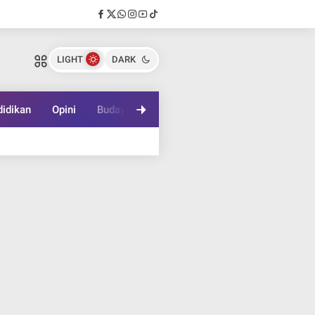
LIGHT
DARK
idikan
Opini
Budaya
Lifestyle
Game