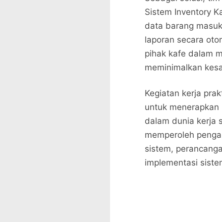
Sistem Inventory 
data barang masuk,
laporan secara oto
pihak kafe dalam m
meminimalkan kesa
Kegiatan kerja prak
untuk menerapkan i
dalam dunia kerja 
memperoleh pengal
sistem, perancanga
implementasi siste