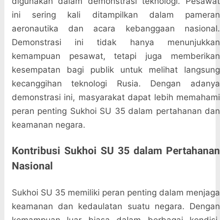
digunakan dalam demonstrasi teknologi. Pesawat
ini sering kali ditampilkan dalam pameran
aeronautika dan acara kebanggaan nasional.
Demonstrasi ini tidak hanya menunjukkan
kemampuan pesawat, tetapi juga memberikan
kesempatan bagi publik untuk melihat langsung
kecanggihan teknologi Rusia. Dengan adanya
demonstrasi ini, masyarakat dapat lebih memahami
peran penting Sukhoi SU 35 dalam pertahanan dan
keamanan negara.
Kontribusi Sukhoi SU 35 dalam Pertahanan
Nasional
Sukhoi SU 35 memiliki peran penting dalam menjaga
keamanan dan kedaulatan suatu negara. Dengan