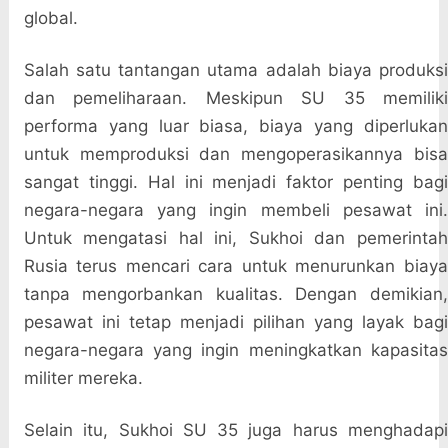
global.
Salah satu tantangan utama adalah biaya produksi
dan pemeliharaan. Meskipun SU 35 memiliki
performa yang luar biasa, biaya yang diperlukan
untuk memproduksi dan mengoperasikannya bisa
sangat tinggi. Hal ini menjadi faktor penting bagi
negara-negara yang ingin membeli pesawat ini.
Untuk mengatasi hal ini, Sukhoi dan pemerintah
Rusia terus mencari cara untuk menurunkan biaya
tanpa mengorbankan kualitas. Dengan demikian,
pesawat ini tetap menjadi pilihan yang layak bagi
negara-negara yang ingin meningkatkan kapasitas
militer mereka.
Selain itu, Sukhoi SU 35 juga harus menghadapi