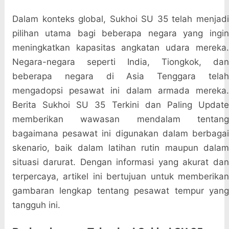
Dalam konteks global, Sukhoi SU 35 telah menjadi
pilihan utama bagi beberapa negara yang ingin
meningkatkan kapasitas angkatan udara mereka.
Negara-negara seperti India, Tiongkok, dan
beberapa negara di Asia Tenggara telah
mengadopsi pesawat ini dalam armada mereka.
Berita Sukhoi SU 35 Terkini dan Paling Update
memberikan wawasan mendalam tentang
bagaimana pesawat ini digunakan dalam berbagai
skenario, baik dalam latihan rutin maupun dalam
situasi darurat. Dengan informasi yang akurat dan
terpercaya, artikel ini bertujuan untuk memberikan
gambaran lengkap tentang pesawat tempur yang
tangguh ini.