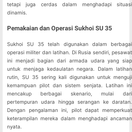
tetapi juga cerdas dalam menghadapi situasi
dinamis.
Pemakaian dan Operasi Sukhoi SU 35
Sukhoi SU 35 telah digunakan dalam berbagai
operasi militer dan latihan. Di Rusia sendiri, pesawat
ini menjadi bagian dari armada udara yang siap
untuk menjaga kedaulatan negara. Dalam latihan
rutin, SU 35 sering kali digunakan untuk menguji
kemampuan pilot dan sistem senjata. Latihan ini
mencakup berbagai skenario, mulai dari
pertempuran udara hingga serangan ke daratan.
Dengan pengalaman ini, pilot dapat memperkuat
keterampilan mereka dalam menghadapi ancaman
nyata.