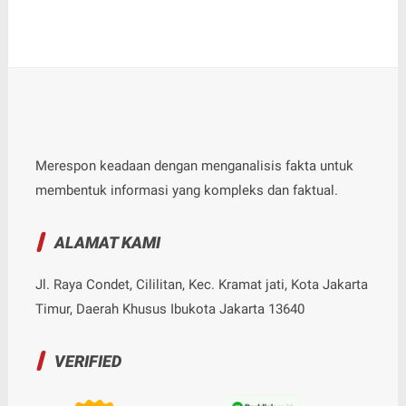
Merespon keadaan dengan menganalisis fakta untuk
membentuk informasi yang kompleks dan faktual.
ALAMAT KAMI
Jl. Raya Condet, Cililitan, Kec. Kramat jati, Kota Jakarta
Timur, Daerah Khusus Ibukota Jakarta 13640
VERIFIED