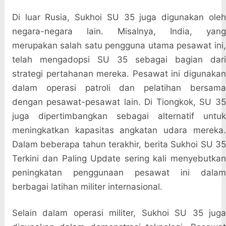
Di luar Rusia, Sukhoi SU 35 juga digunakan oleh
negara-negara lain. Misalnya, India, yang
merupakan salah satu pengguna utama pesawat ini,
telah mengadopsi SU 35 sebagai bagian dari
strategi pertahanan mereka. Pesawat ini digunakan
dalam operasi patroli dan pelatihan bersama
dengan pesawat-pesawat lain. Di Tiongkok, SU 35
juga dipertimbangkan sebagai alternatif untuk
meningkatkan kapasitas angkatan udara mereka.
Dalam beberapa tahun terakhir, berita Sukhoi SU 35
Terkini dan Paling Update sering kali menyebutkan
peningkatan penggunaan pesawat ini dalam
berbagai latihan militer internasional.
Selain dalam operasi militer, Sukhoi SU 35 juga