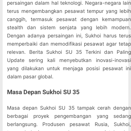
persaingan dalam hal teknologi. Negara-negara lain
terus mengembangkan pesawat tempur yang lebih
canggih, termasuk pesawat dengan kemampuan
stealth dan sistem senjata yang lebih modern.
Dengan adanya persaingan ini, Sukhoi harus terus
memperbaiki dan memodifikasi pesawat agar tetap
relevan. Berita Sukhoi SU 35 Terkini dan Paling
Update sering kali menyebutkan inovasi-inovasi
yang dilakukan untuk menjaga posisi pesawat ini
dalam pasar global.
Masa Depan Sukhoi SU 35
Masa depan Sukhoi SU 35 tampak cerah dengan
berbagai proyek pengembangan yang sedang
berlangsung. Produsen pesawat Rusia, Sukhoi,