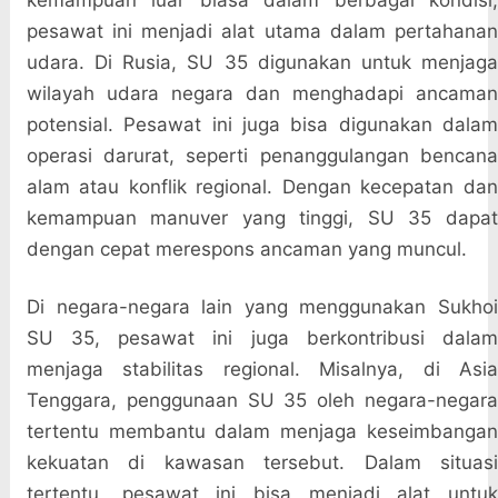
kemampuan luar biasa dalam berbagai kondisi,
pesawat ini menjadi alat utama dalam pertahanan
udara. Di Rusia, SU 35 digunakan untuk menjaga
wilayah udara negara dan menghadapi ancaman
potensial. Pesawat ini juga bisa digunakan dalam
operasi darurat, seperti penanggulangan bencana
alam atau konflik regional. Dengan kecepatan dan
kemampuan manuver yang tinggi, SU 35 dapat
dengan cepat merespons ancaman yang muncul.
Di negara-negara lain yang menggunakan Sukhoi
SU 35, pesawat ini juga berkontribusi dalam
menjaga stabilitas regional. Misalnya, di Asia
Tenggara, penggunaan SU 35 oleh negara-negara
tertentu membantu dalam menjaga keseimbangan
kekuatan di kawasan tersebut. Dalam situasi
tertentu, pesawat ini bisa menjadi alat untuk