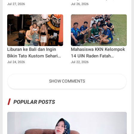
Kalimaya Banten
Penulis Mulai Aja Dulu
Jul 27, 2026
Jul 26, 2026
Menembus Pasar Nasional
Ilham Febryan Kembali
dan Internasional
sebagai Pemateri untuk
Menginspirasi Generasi
Muda
Liburan ke Bali dan Ingin
Mahasiswa KKN Kelompok
Bikin Tato Kustom Sehari
14 UIN Raden Fatah
Jadi? Ini Panduannya
Palembang Jalin
Jul 24, 2026
Jul 22, 2026
Kebersamaan Bersama
Warga Gunung Kemala
SHOW COMMENTS
Lewat Sparing Sepak Bola
POPULAR POSTS