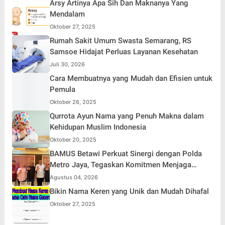
Arsy Artinya Apa Sih Dan Maknanya Yang
Mendalam
Oktober 27, 2025
Rumah Sakit Umum Swasta Semarang, RS
Samsoe Hidajat Perluas Layanan Kesehatan
Juli 30, 2026
Cara Membuatnya yang Mudah dan Efisien untuk
Pemula
Oktober 26, 2025
Qurrota Ayun Nama yang Penuh Makna dalam
Kehidupan Muslim Indonesia
Oktober 20, 2025
BAMUS Betawi Perkuat Sinergi dengan Polda
Metro Jaya, Tegaskan Komitmen Menjaga
Jakarta Aman, Damai, dan Kondusif Jelang HUT
Agustus 04, 2026
ke-81 Republik Indonesia
Bikin Nama Keren yang Unik dan Mudah Dihafal
Oktober 27, 2025