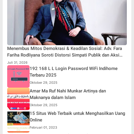
Menembus Mitos Demokrasi & Keadilan Sosial: Adv. Fara
Fariha Rodliyana Soroti Distorsi Simpati Publik dan Aksi
Main Hakim Sendiri
Juli 31, 2026
192 168 L L Login Password WiFi Indihome
Terbaru 2025
Oktober 29, 2025
Amar Ma Ruf Nahi Munkar Artinya dan
Maknanya dalam Islam
Oktober 29, 2025
15 Situs Web Terbaik untuk Menghasilkan Uang
Online
Februari 01, 2023