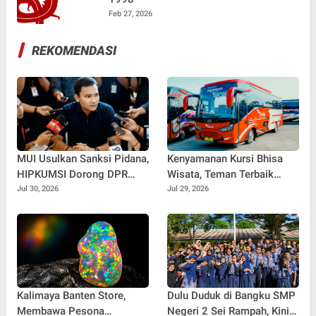
Feb 27, 2026
REKOMENDASI
MUI Usulkan Sanksi Pidana,
Kenyamanan Kursi Bhisa
HIPKUMSI Dorong DPR
Wisata, Teman Terbaik
Segera Bertindak
untuk Perjalanan Jauh
Jul 30, 2026
Jul 29, 2026
Kalimaya Banten Store,
Dulu Duduk di Bangku SMP
Membawa Pesona
Negeri 2 Sei Rampah, Kini