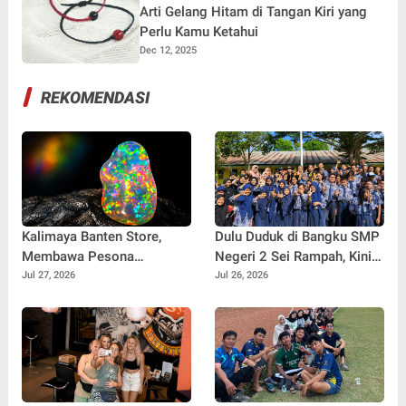
Arti Gelang Hitam di Tangan Kiri yang
Perlu Kamu Ketahui
Dec 12, 2025
REKOMENDASI
Kalimaya Banten Store,
Dulu Duduk di Bangku SMP
Membawa Pesona
Negeri 2 Sei Rampah, Kini
Kalimaya Banten
Penulis Mulai Aja Dulu
Jul 27, 2026
Jul 26, 2026
Menembus Pasar Nasional
Ilham Febryan Kembali
dan Internasional
sebagai Pemateri untuk
Menginspirasi Generasi
Muda