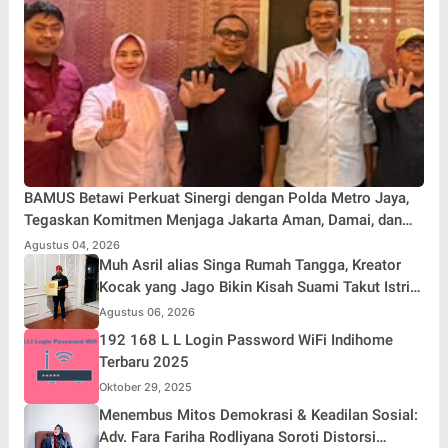
BAMUS Betawi Perkuat Sinergi dengan Polda Metro Jaya,
Tegaskan Komitmen Menjaga Jakarta Aman, Damai, dan
Kondusif Jelang HUT ke-81 Republik Indonesia
Agustus 04, 2026
Muh Asril alias Singa Rumah Tangga, Kreator
Kocak yang Jago Bikin Kisah Suami Takut Istri
Jadi Hiburan
Agustus 06, 2026
192 168 L L Login Password WiFi Indihome
Terbaru 2025
Oktober 29, 2025
Menembus Mitos Demokrasi & Keadilan Sosial:
Adv. Fara Fariha Rodliyana Soroti Distorsi