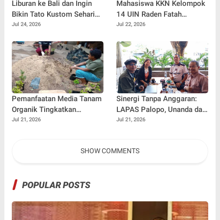
Liburan ke Bali dan Ingin
Mahasiswa KKN Kelompok
Bikin Tato Kustom Sehari
14 UIN Raden Fatah
Jadi? Ini Panduannya
Palembang Jalin
Jul 24, 2026
Jul 22, 2026
Kebersamaan Bersama
Warga Gunung Kemala
Lewat Sparing Sepak Bola
Pemanfaatan Media Tanam
Sinergi Tanpa Anggaran:
Organik Tingkatkan
LAPAS Palopo, Unanda dan
Keterampilan Masyarakat
LSM Wanua Lestari. Inisiasi
Jul 21, 2026
Jul 21, 2026
dalam Pembibitan Tanaman
Aksi Peduli Pembinaan
Hias
SHOW COMMENTS
POPULAR POSTS