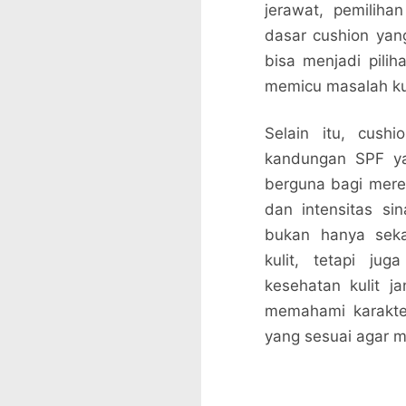
jerawat, pemiliha
dasar cushion yan
bisa menjadi pilih
memicu masalah kul
Selain itu, cush
kandungan SPF yan
berguna bagi mere
dan intensitas si
bukan hanya seka
kulit, tetapi ju
kesehatan kulit j
memahami karakter
yang sesuai agar m