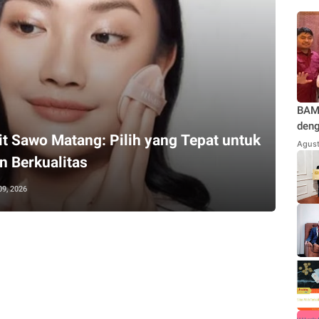
BAMU
deng
it Sawo Matang: Pilih yang Tepat untuk
Teg
Agust
Jaka
n Berkualitas
Kond
Repu
09, 2026