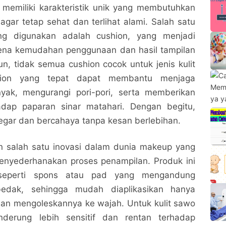
 memiliki karakteristik unik yang membutuhkan
gar tetap sehat dan terlihat alami. Salah satu
ng digunakan adalah cushion, yang menjadi
arena kemudahan penggunaan dan hasil tampilan
n, tidak semua cushion cocok untuk jenis kulit
shion yang tepat dapat membantu menjaga
yak, mengurangi pori-pori, serta memberikan
adap paparan sinar matahari. Dengan begitu,
 segar dan bercahaya tanpa kesan berlebihan.
 salah satu inovasi dalam dunia makeup yang
enyederhanakan proses penampilan. Produk ini
 seperti spons atau pad yang mengandung
edak, sehingga mudah diaplikasikan hanya
n mengoleskannya ke wajah. Untuk kulit sawo
derung lebih sensitif dan rentan terhadap