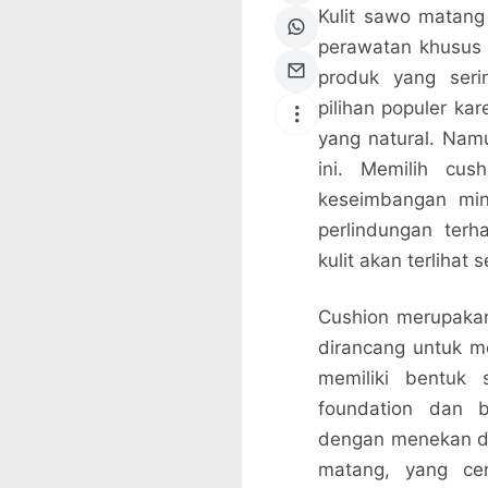
Kulit sawo matang
perawatan khusus a
produk yang seri
pilihan populer k
yang natural. Namu
ini. Memilih cu
keseimbangan min
perlindungan terh
kulit akan terlihat
Cushion merupakan
dirancang untuk m
memiliki bentuk
foundation dan b
dengan menekan da
matang, yang cen