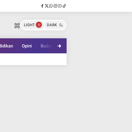
LIGHT
DARK
idikan
Opini
Budaya
Lifestyle
Game