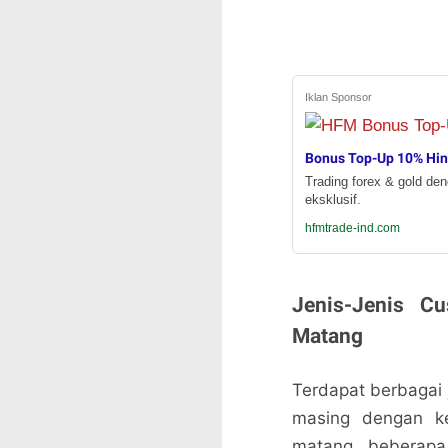
Iklan Sponsor
Bonus Top-Up 10% Hi
Trading forex & gold de
eksklusif.
hfmtrade-ind.com
Jenis-Jenis C
Matang
Terdapat berbagai 
masing dengan ke
matang, beberapa