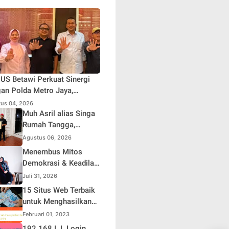
S Betawi Perkuat Sinergi
an Polda Metro Jaya,
askan Komitmen Menjaga
us 04, 2026
rta Aman, Damai, dan
Muh Asril alias Singa
usif Jelang HUT ke-81
Rumah Tangga,
blik Indonesia
Kreator Kocak yang
Agustus 06, 2026
Jago Bikin Kisah
Menembus Mitos
Suami Takut Istri Jadi
Demokrasi & Keadilan
Hiburan
Sosial: Adv. Fara
Juli 31, 2026
Fariha Rodliyana
15 Situs Web Terbaik
Soroti Distorsi
untuk Menghasilkan
Simpati Publik dan
Uang Online
Februari 01, 2023
Aksi Main Hakim
192 168 L L Login