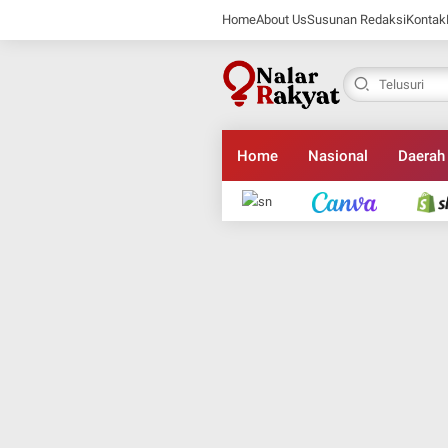
Home
About Us
Susunan Redaksi
Kontak
Home
Nasional
Daerah