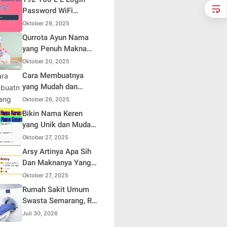
Sendiri
Password WiFi
Indihome Terbaru
Oktober 29, 2025
2025
Qurrota Ayun Nama
yang Penuh Makna
dalam Kehidupan
Oktober 20, 2025
Muslim Indonesia
Cara Membuatnya
yang Mudah dan
Efisien untuk Pemula
Oktober 26, 2025
Bikin Nama Keren
yang Unik dan Mudah
Dihafal
Oktober 27, 2025
Arsy Artinya Apa Sih
Dan Maknanya Yang
Mendalam
Oktober 27, 2025
Rumah Sakit Umum
Swasta Semarang, RS
Samsoe Hidajat
Juli 30, 2026
Perluas Layanan