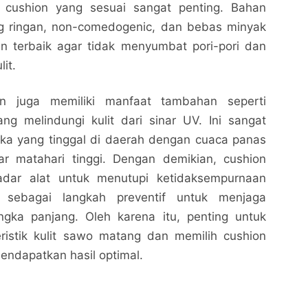
n cushion yang sesuai sangat penting. Bahan
g ringan, non-comedogenic, dan bebas minyak
an terbaik agar tidak menyumbat pori-pori dan
it.
ion juga memiliki manfaat tambahan seperti
g melindungi kulit dari sinar UV. Ini sangat
ka yang tinggal di daerah dengan cuaca panas
nar matahari tinggi. Dengan demikian, cushion
dar alat untuk menutupi ketidaksempurnaan
Cushion untuk Kulit Sawo Matang: Pilih yang Tepat
Cushion untuk Kulit Sawo Matang: Pilih yang Tepat
ga sebagai langkah preventif untuk menjaga
untuk Tampilan Alami dan Berkualitas
untuk Tampilan Alami dan Berkualitas
angka panjang. Oleh karena itu, penting untuk
Nalarrakyat.com - Media Kritis
Nalarrakyat.com - Media Kritis
istik kulit sawo matang dan memilih cushion
Bagikan ke media lain
Bagikan ke media lain
endapatkan hasil optimal.