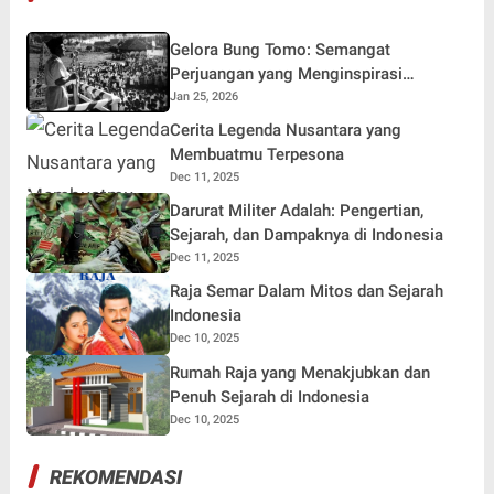
Gelora Bung Tomo: Semangat
Perjuangan yang Menginspirasi
Generasi Muda
Jan 25, 2026
Cerita Legenda Nusantara yang
Membuatmu Terpesona
Dec 11, 2025
Darurat Militer Adalah: Pengertian,
Sejarah, dan Dampaknya di Indonesia
Dec 11, 2025
Raja Semar Dalam Mitos dan Sejarah
Indonesia
Dec 10, 2025
Rumah Raja yang Menakjubkan dan
Penuh Sejarah di Indonesia
Dec 10, 2025
REKOMENDASI