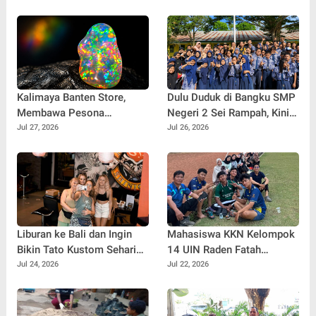
Kalimaya Banten Store,
Dulu Duduk di Bangku SMP
Membawa Pesona
Negeri 2 Sei Rampah, Kini
Kalimaya Banten
Penulis Mulai Aja Dulu
Jul 27, 2026
Jul 26, 2026
Menembus Pasar Nasional
Ilham Febryan Kembali
dan Internasional
sebagai Pemateri untuk
Menginspirasi Generasi
Muda
Liburan ke Bali dan Ingin
Mahasiswa KKN Kelompok
Bikin Tato Kustom Sehari
14 UIN Raden Fatah
Jadi? Ini Panduannya
Palembang Jalin
Jul 24, 2026
Jul 22, 2026
Kebersamaan Bersama
Warga Gunung Kemala
Lewat Sparing Sepak Bola