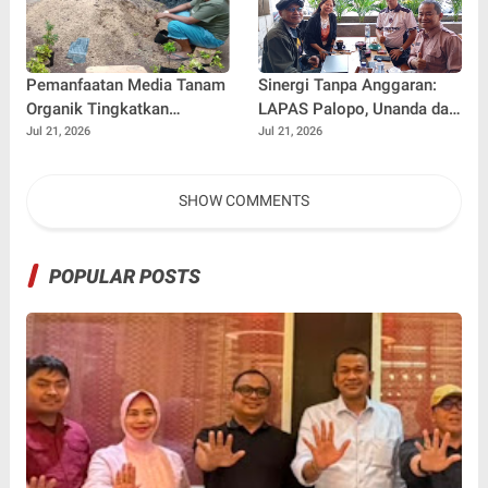
Pemanfaatan Media Tanam
Sinergi Tanpa Anggaran:
Organik Tingkatkan
LAPAS Palopo, Unanda dan
Keterampilan Masyarakat
LSM Wanua Lestari. Inisiasi
Jul 21, 2026
Jul 21, 2026
dalam Pembibitan Tanaman
Aksi Peduli Pembinaan
Hias
SHOW COMMENTS
POPULAR POSTS