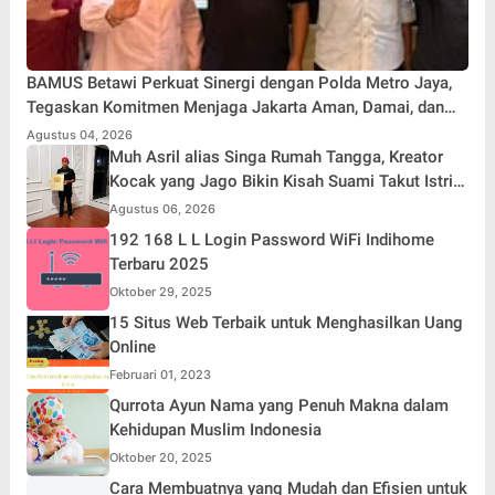
BAMUS Betawi Perkuat Sinergi dengan Polda Metro Jaya,
Tegaskan Komitmen Menjaga Jakarta Aman, Damai, dan
Kondusif Jelang HUT ke-81 Republik Indonesia
Agustus 04, 2026
Muh Asril alias Singa Rumah Tangga, Kreator
Kocak yang Jago Bikin Kisah Suami Takut Istri
Jadi Hiburan
Agustus 06, 2026
192 168 L L Login Password WiFi Indihome
Terbaru 2025
Oktober 29, 2025
15 Situs Web Terbaik untuk Menghasilkan Uang
Online
Februari 01, 2023
Qurrota Ayun Nama yang Penuh Makna dalam
Kehidupan Muslim Indonesia
Oktober 20, 2025
Cara Membuatnya yang Mudah dan Efisien untuk