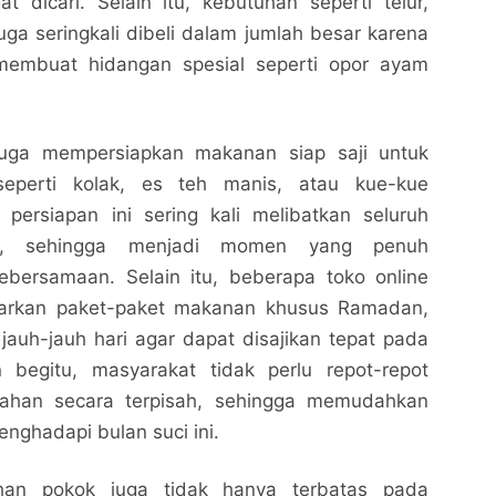
 dicari. Selain itu, kebutuhan seperti telur,
uga seringkali dibeli dalam jumlah besar karena
membuat hidangan spesial seperti opor ayam
juga mempersiapkan makanan siap saji untuk
eperti kolak, es teh manis, atau kue-kue
s persiapan ini sering kali melibatkan seluruh
ga, sehingga menjadi momen yang penuh
bersamaan. Selain itu, beberapa toko online
arkan paket-paket makanan khusus Ramadan,
jauh-jauh hari agar dapat disajikan tepat pada
 begitu, masyarakat tidak perlu repot-repot
han secara terpisah, sehingga memudahkan
nghadapi bulan suci ini.
han pokok juga tidak hanya terbatas pada