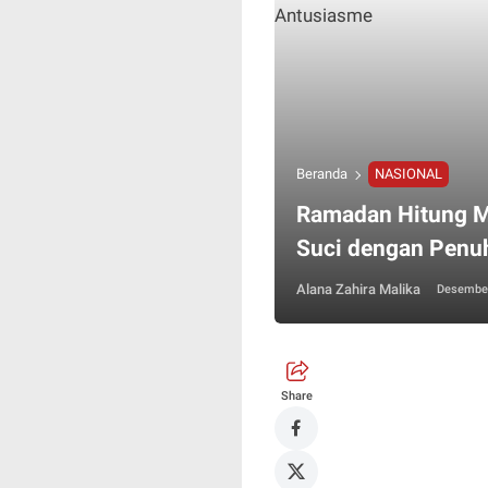
Beranda
NASIONAL
Ramadan Hitung M
Suci dengan Penu
Alana Zahira Malika
Desember
Share