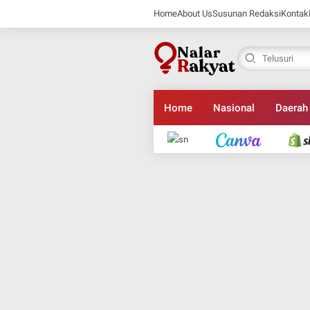
Home
About Us
Susunan Redaksi
Kontak
Home
Nasional
Daerah