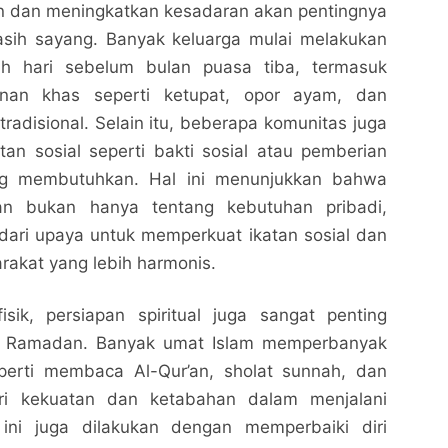
pan dan meningkatkan kesadaran akan pentingnya
kasih sayang. Banyak keluarga mulai melakukan
auh hari sebelum bulan puasa tiba, termasuk
nan khas seperti ketupat, opor ayam, dan
tradisional. Selain itu, beberapa komunitas juga
an sosial seperti bakti sosial atau pemberian
g membutuhkan. Hal ini menunjukkan bahwa
n bukan hanya tentang kebutuhan pribadi,
 dari upaya untuk memperkuat ikatan sosial dan
kat yang lebih harmonis.
Ramadan Hitung Mundur: Persiapan Menyambut
Ramadan Hitung Mundur: Persiapan Menyambut
Bulan Suci dengan Penuh Antusiasme
Bulan Suci dengan Penuh Antusiasme
isik, persiapan spiritual juga sangat penting
Nalarrakyat.com - Media Kritis
Nalarrakyat.com - Media Kritis
 Ramadan. Banyak umat Islam memperbanyak
Bagikan ke media lain
Bagikan ke media lain
perti membaca Al-Qur’an, sholat sunnah, dan
ri kekuatan dan ketabahan dalam menjalani
 ini juga dilakukan dengan memperbaiki diri