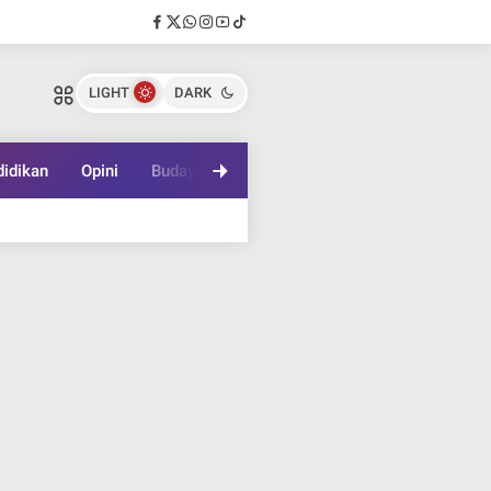
LIGHT
DARK
idikan
Opini
Budaya
Lifestyle
Game