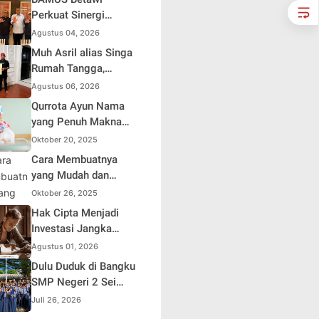
Soroti Distorsi
Perkuat Sinergi
Simpati Publik dan
dengan Polda Metro
Agustus 04, 2026
Aksi Main Hakim
Jaya, Tegaskan
Muh Asril alias Singa
Sendiri
Komitmen Menjaga
Rumah Tangga,
Jakarta Aman, Damai,
Kreator Kocak yang
Agustus 06, 2026
dan Kondusif Jelang
Jago Bikin Kisah
Qurrota Ayun Nama
HUT ke-81 Republik
Suami Takut Istri Jadi
yang Penuh Makna
Indonesia
Hiburan
dalam Kehidupan
Oktober 20, 2025
Muslim Indonesia
Cara Membuatnya
yang Mudah dan
Efisien untuk Pemula
Oktober 26, 2025
Hak Cipta Menjadi
Investasi Jangka
Panjang bagi Penulis
Agustus 01, 2026
Buku
Dulu Duduk di Bangku
SMP Negeri 2 Sei
Rampah, Kini Penulis
Juli 26, 2026
Mulai Aja Dulu Ilham