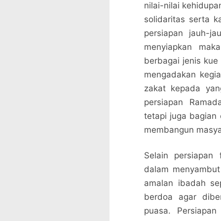
nilai-nilai kehidu
solidaritas serta 
persiapan jauh-j
menyiapkan maka
berbagai jenis kue 
mengadakan kegiat
zakat kepada yan
persiapan Ramada
tetapi juga bagian
membangun masyara
Selain persiapan f
dalam menyambut
amalan ibadah se
berdoa agar dibe
puasa. Persiapan