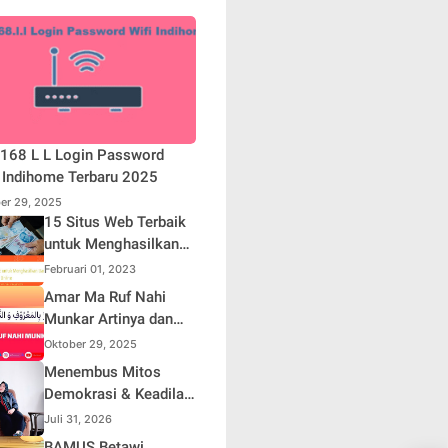
168 L L Login Password
 Indihome Terbaru 2025
er 29, 2025
15 Situs Web Terbaik
untuk Menghasilkan
Uang Online
Februari 01, 2023
Amar Ma Ruf Nahi
Munkar Artinya dan
Maknanya dalam
Oktober 29, 2025
Islam
Menembus Mitos
Demokrasi & Keadilan
Sosial: Adv. Fara
Juli 31, 2026
Fariha Rodliyana
BAMUS Betawi