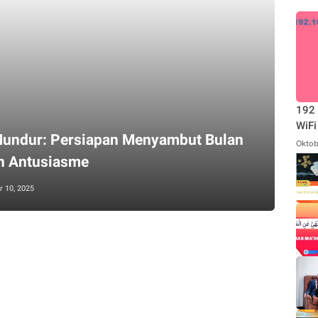
192 
WiFi
undur: Persiapan Menyambut Bulan
Oktob
h Antusiasme
 10, 2025