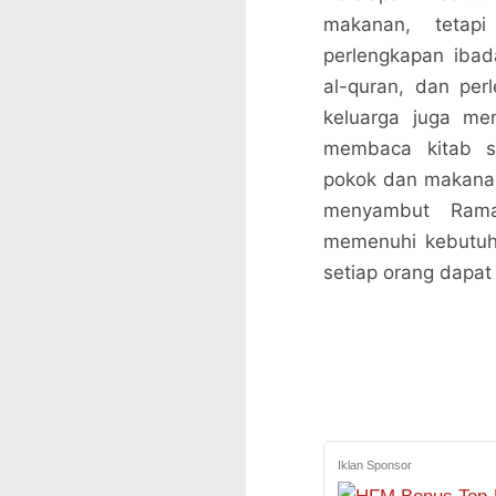
makanan, tetap
perlengkapan ibad
al-quran, dan perl
keluarga juga me
membaca kitab su
pokok dan makanan
menyambut Rama
memenuhi kebutuha
setiap orang dapa
Iklan Sponsor