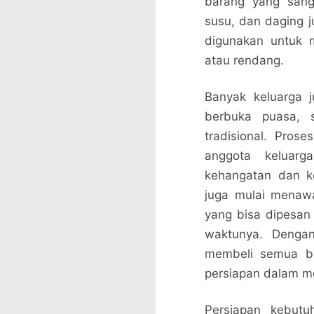
barang yang sangat
susu, dan daging j
digunakan untuk 
atau rendang.
Banyak keluarga 
berbuka puasa, s
tradisional. Prose
anggota keluar
kehangatan dan ke
juga mulai menaw
yang bisa dipesan 
waktunya. Dengan
membeli semua ba
persiapan dalam me
Persiapan kebutu