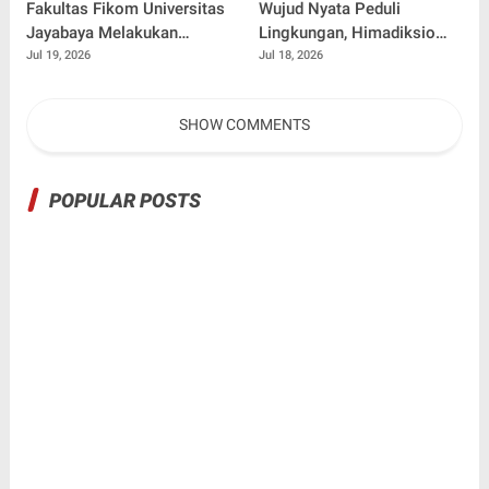
Fakultas Fikom Universitas
Wujud Nyata Peduli
Jayabaya Melakukan
Lingkungan, Himadiksio
Pengabdian Masyarakat
Untirta Gelar Dialog
Jul 19, 2026
Jul 18, 2026
Terkait Pemilah Sampah
Lingkungan "Merawat Bumi
dari Desa"
SHOW COMMENTS
POPULAR POSTS