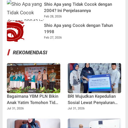
Shio Apa yang Tidak Cocok dengan
2004? Ini Penjelasannya
Feb 28, 2026
Shio Apa yang Cocok dengan Tahun
1998
Feb 27, 2026
REKOMENDASI
Bagaimana YBM PLN Bikin
BRI Wujudkan Kepedulian
Anak Yatim Tomohon Tidak
Sosial Lewat Penyaluran
Tertinggal di Tahun Ajaran
Paket Sembako di
Jul 31, 2026
Jul 31, 2026
Baru
Kabupaten Probolinggo