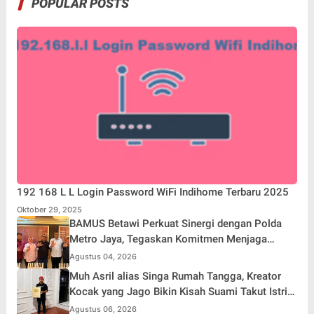
POPULAR POSTS
192 168 L L Login Password WiFi Indihome Terbaru 2025
Oktober 29, 2025
BAMUS Betawi Perkuat Sinergi dengan Polda
Metro Jaya, Tegaskan Komitmen Menjaga
Jakarta Aman, Damai, dan Kondusif Jelang HUT
Agustus 04, 2026
ke-81 Republik Indonesia
Muh Asril alias Singa Rumah Tangga, Kreator
Kocak yang Jago Bikin Kisah Suami Takut Istri
Jadi Hiburan
Agustus 06, 2026