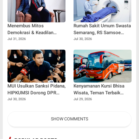
Menembus Mitos
Rumah Sakit Umum Swasta
Demokrasi & Keadilan
Semarang, RS Samsoe
Sosial: Adv. Fara Fariha
Hidajat Perluas Layanan
Jul 31, 2026
Jul 30, 2026
Rodliyana Soroti Distorsi
Kesehatan
Simpati Publik dan Aksi
Main Hakim Sendiri
MUI Usulkan Sanksi Pidana,
Kenyamanan Kursi Bhisa
HIPKUMSI Dorong DPR
Wisata, Teman Terbaik
Segera Bertindak
untuk Perjalanan Jauh
Jul 30, 2026
Jul 29, 2026
SHOW COMMENTS