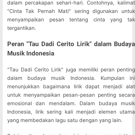
dalam percakapan sehari-hari. Contohnya, kalimat
"Cinta Tak Pernah Mati" sering digunakan untuk
menyampaikan pesan tentang cinta yang tak
tergantikan.
Peran "Tau Dadi Cerito Lirik" dalam Budaya
Musik Indonesia
"Tau Dadi Cerito Lirik" juga memiliki peran penting
dalam budaya musik Indonesia. Kumpulan ini
menunjukkan bagaimana lirik dapat menjadi alat
untuk menyampaikan pesan-pesan penting secara
emosional dan mendalam. Dalam budaya musik
Indonesia, lirik sering kali menjadi elemen utama
yang membedakan lagu satu dengan yang lain.