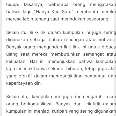
hidup. Misalnya, beberapa orang mengatakan
bahwa lagu "Hanya Kau Satu" membantu mereka
merasa lebih tenang saat merindukan seseorang.
Selain itu, lirik-lirik dalam kumpulan ini juga sering
digunakan sebagai bahan renungan atau motivasi.
Banyak orang mengunduh lirik-lirik ini untuk dibaca
ulang saat mereka membutuhkan semangat atau
kekuatan. Hal ini menunjukkan bahwa kumpulan
lagu ini tidak hanya sekadar hiburan, tetapi juga alat
yang efektif dalam membangkitkan semangat dan
kepercayaan diri.
Selain itu, kumpulan ini juga memengaruhi cara
orang berkomunikasi. Banyak dari lirik-lirik dalam
kumpulan ini menjadi kutipan yang sering digunakan