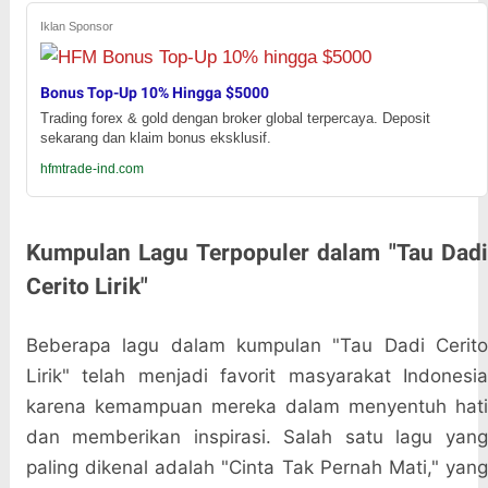
Iklan Sponsor
Bonus Top-Up 10% Hingga $5000
Trading forex & gold dengan broker global terpercaya. Deposit
sekarang dan klaim bonus eksklusif.
hfmtrade-ind.com
Kumpulan Lagu Terpopuler dalam "Tau Dadi
Cerito Lirik"
Beberapa lagu dalam kumpulan "Tau Dadi Cerito
Lirik" telah menjadi favorit masyarakat Indonesia
karena kemampuan mereka dalam menyentuh hati
dan memberikan inspirasi. Salah satu lagu yang
paling dikenal adalah "Cinta Tak Pernah Mati," yang