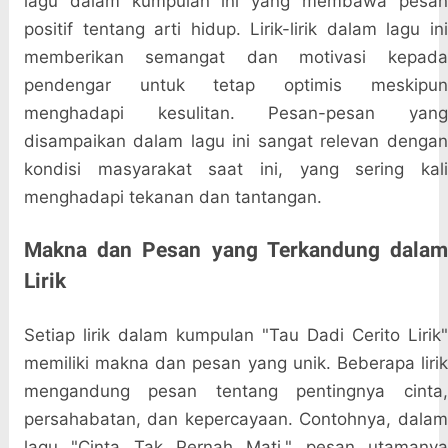
lagu dalam kumpulan ini yang membawa pesan
positif tentang arti hidup. Lirik-lirik dalam lagu ini
memberikan semangat dan motivasi kepada
pendengar untuk tetap optimis meskipun
menghadapi kesulitan. Pesan-pesan yang
disampaikan dalam lagu ini sangat relevan dengan
kondisi masyarakat saat ini, yang sering kali
menghadapi tekanan dan tantangan.
Makna dan Pesan yang Terkandung dalam
Lirik
Setiap lirik dalam kumpulan "Tau Dadi Cerito Lirik"
memiliki makna dan pesan yang unik. Beberapa lirik
mengandung pesan tentang pentingnya cinta,
persahabatan, dan kepercayaan. Contohnya, dalam
lagu "Cinta Tak Pernah Mati," pesan utamanya