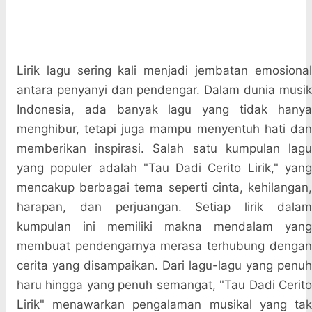
Lirik lagu sering kali menjadi jembatan emosional
antara penyanyi dan pendengar. Dalam dunia musik
Indonesia, ada banyak lagu yang tidak hanya
menghibur, tetapi juga mampu menyentuh hati dan
memberikan inspirasi. Salah satu kumpulan lagu
yang populer adalah "Tau Dadi Cerito Lirik," yang
mencakup berbagai tema seperti cinta, kehilangan,
harapan, dan perjuangan. Setiap lirik dalam
kumpulan ini memiliki makna mendalam yang
membuat pendengarnya merasa terhubung dengan
cerita yang disampaikan. Dari lagu-lagu yang penuh
haru hingga yang penuh semangat, "Tau Dadi Cerito
Lirik" menawarkan pengalaman musikal yang tak