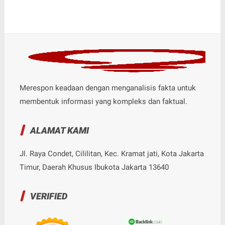
Merespon keadaan dengan menganalisis fakta untuk
membentuk informasi yang kompleks dan faktual.
ALAMAT KAMI
Jl. Raya Condet, Cililitan, Kec. Kramat jati, Kota Jakarta
Timur, Daerah Khusus Ibukota Jakarta 13640
VERIFIED