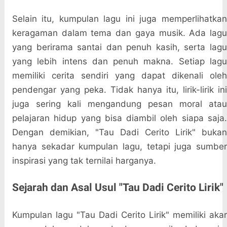
Selain itu, kumpulan lagu ini juga memperlihatkan
keragaman dalam tema dan gaya musik. Ada lagu
yang berirama santai dan penuh kasih, serta lagu
yang lebih intens dan penuh makna. Setiap lagu
memiliki cerita sendiri yang dapat dikenali oleh
pendengar yang peka. Tidak hanya itu, lirik-lirik ini
juga sering kali mengandung pesan moral atau
pelajaran hidup yang bisa diambil oleh siapa saja.
Dengan demikian, "Tau Dadi Cerito Lirik" bukan
hanya sekadar kumpulan lagu, tetapi juga sumber
inspirasi yang tak ternilai harganya.
Sejarah dan Asal Usul "Tau Dadi Cerito Lirik"
Kumpulan lagu "Tau Dadi Cerito Lirik" memiliki akar