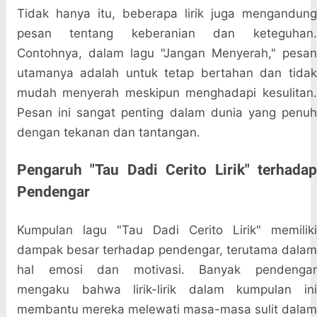
Tidak hanya itu, beberapa lirik juga mengandung
pesan tentang keberanian dan keteguhan.
Contohnya, dalam lagu "Jangan Menyerah," pesan
utamanya adalah untuk tetap bertahan dan tidak
mudah menyerah meskipun menghadapi kesulitan.
Pesan ini sangat penting dalam dunia yang penuh
dengan tekanan dan tantangan.
Pengaruh "Tau Dadi Cerito Lirik" terhadap
Pendengar
Kumpulan lagu "Tau Dadi Cerito Lirik" memiliki
dampak besar terhadap pendengar, terutama dalam
hal emosi dan motivasi. Banyak pendengar
mengaku bahwa lirik-lirik dalam kumpulan ini
membantu mereka melewati masa-masa sulit dalam