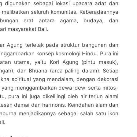
ing digunakan sebagai lokasi upacara adat dan
ng melibatkan seluruh komunitas. Keberadaannya
ubungan erat antara agama, budaya, dan
ari masyarakat Bali.
ar Agung terletak pada struktur bangunan dan
enggambarkan konsep kosmologi Hindu. Pura ini
gkatan utama, yaitu Kori Agung (pintu masuk),
ngah), dan Bhuana (area paling dalam). Setiap
akna spiritual yang mendalam, dengan dekorasi
Pura Pasar Agung: Sejarah dan Keunikan Tempat
Pura Pasar Agung: Sejarah dan Keunikan Tempat
g yang menggambarkan dewa-dewi serta mitos-
Ibadah Terkenal di Bali
Ibadah Terkenal di Bali
tu, pura ini juga dikelilingi oleh air terjun alami
Nalarrakyat.com - Media Kritis
Nalarrakyat.com - Media Kritis
esan damai dan harmonis. Keindahan alam dan
Bagikan ke media lain
Bagikan ke media lain
empurna menjadikannya sebagai salah satu ikon
li.