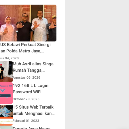
S Betawi Perkuat Sinergi
an Polda Metro Jaya,
askan Komitmen Menjaga
us 04, 2026
rta Aman, Damai, dan
Muh Asril alias Singa
usif Jelang HUT ke-81
Rumah Tangga,
blik Indonesia
Kreator Kocak yang
Agustus 06, 2026
Jago Bikin Kisah
192 168 L L Login
Suami Takut Istri Jadi
Password WiFi
Hiburan
Indihome Terbaru
Oktober 29, 2025
2025
15 Situs Web Terbaik
untuk Menghasilkan
Uang Online
Februari 01, 2023
Qurrota Ayun Nama