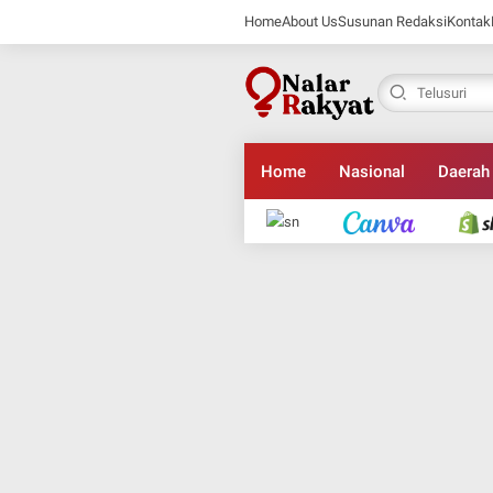
Home
About Us
Susunan Redaksi
Kontak
Home
Nasional
Daerah