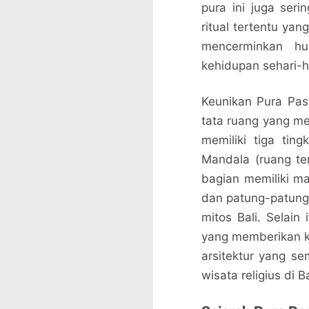
pura ini juga ser
ritual tertentu ya
mencerminkan h
kehidupan sehari-h
Keunikan Pura Pas
tata ruang yang m
memiliki tiga tin
Mandala (ruang te
bagian memiliki m
dan patung-patun
mitos Bali. Selain i
yang memberikan k
arsitektur yang s
wisata religius di Ba