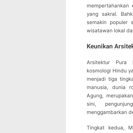
mempertahankan e
yang sakral. Bahk
semakin populer 
wisatawan lokal dan
Keunikan Arsite
Arsitektur Pura 
kosmologi Hindu y
menjadi tiga ting
manusia, dunia r
Agung, merupakan 
sini, pengunju
menggambarkan dew
Tingkat kedua, M