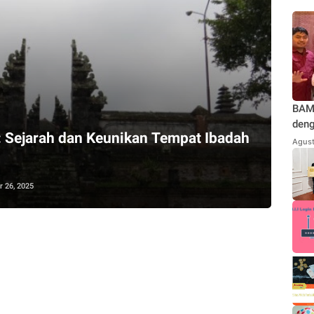
BAMU
deng
 Sejarah dan Keunikan Tempat Ibadah
Teg
Agust
Jaka
Kond
Repu
 26, 2025