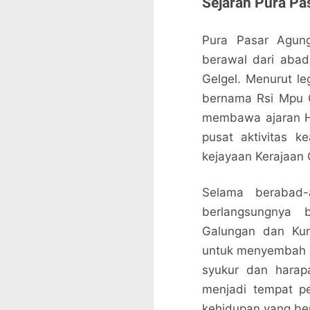
Sejarah Pura Pa
Pura Pasar Agung
berawal dari abad
Gelgel. Menurut le
bernama Rsi Mpu G
membawa ajaran Hi
pusat aktivitas 
kejayaan Kerajaan 
Selama berabad
berlangsungnya b
Galungan dan Kuni
untuk menyembah Tu
syukur dan harapa
menjadi tempat pe
kehidupan yang be