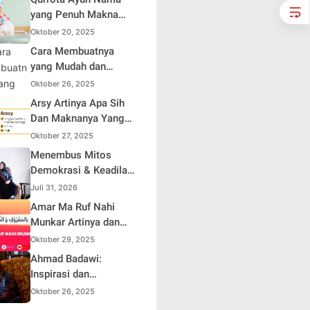
yang Penuh Makna
dalam Kehidupan
Oktober 20, 2025
Muslim Indonesia
Cara Membuatnya
yang Mudah dan
Efisien untuk Pemula
Oktober 26, 2025
Arsy Artinya Apa Sih
Dan Maknanya Yang
Mendalam
Oktober 27, 2025
Menembus Mitos
Demokrasi & Keadilan
Sosial: Adv. Fara
Juli 31, 2026
Fariha Rodliyana
Amar Ma Ruf Nahi
Soroti Distorsi
Munkar Artinya dan
Simpati Publik dan
Maknanya dalam
Oktober 29, 2025
Aksi Main Hakim
Islam
Ahmad Badawi:
Sendiri
Inspirasi dan
Perjalanan Menuju
Oktober 26, 2025
Kesuksesan