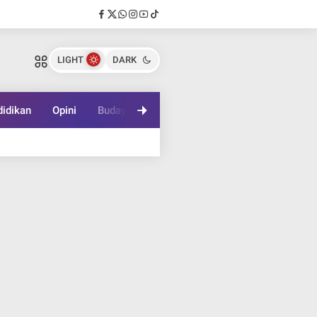
LIGHT
DARK
idikan
Opini
Budaya
Lifestyle
Game