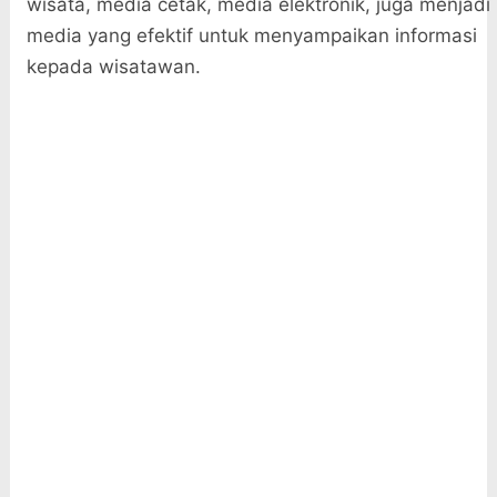
wisata, media cetak, media elektronik, juga menjadi
media yang efektif untuk menyampaikan informasi
kepada wisatawan.