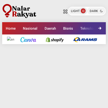
Komunikasi Pariwisata di era
Komunikasi Pariwisata di era
Digital : Peran Komunikasi
Digital : Peran Komunikasi
LIGHT
DARK
Pariwisata sebagai Strategi
Nalarrakyat.com - Media Kritis
Pariwisata sebagai Strategi
Nalarrakyat.com - Media Kritis
Promosi Destinasi Wisata
Promosi Destinasi Wisata
Bagikan ke media lain
Bagikan ke media lain
Home
Nasional
Daerah
Bisnis
Teknologi
En