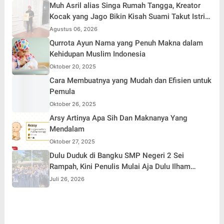
Muh Asril alias Singa Rumah Tangga, Kreator
Kocak yang Jago Bikin Kisah Suami Takut Istri
Jadi Hiburan
Agustus 06, 2026
Qurrota Ayun Nama yang Penuh Makna dalam
Kehidupan Muslim Indonesia
Oktober 20, 2025
Cara Membuatnya yang Mudah dan Efisien untuk
Pemula
Oktober 26, 2025
Arsy Artinya Apa Sih Dan Maknanya Yang
Mendalam
Oktober 27, 2025
Dulu Duduk di Bangku SMP Negeri 2 Sei
Rampah, Kini Penulis Mulai Aja Dulu Ilham
Febryan Kembali sebagai Pemateri untuk
Juli 26, 2026
Menginspirasi Generasi Muda