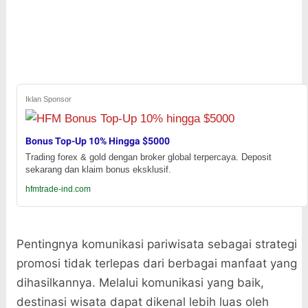
Iklan Sponsor
Bonus Top-Up 10% Hingga $5000
Trading forex & gold dengan broker global terpercaya. Deposit
sekarang dan klaim bonus eksklusif.
hfmtrade-ind.com
Pentingnya komunikasi pariwisata sebagai strategi
promosi tidak terlepas dari berbagai manfaat yang
dihasilkannya. Melalui komunikasi yang baik,
destinasi wisata dapat dikenal lebih luas oleh