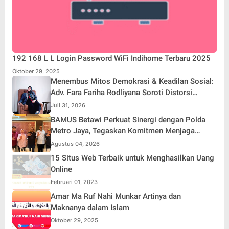
192 168 L L Login Password WiFi Indihome Terbaru 2025
Oktober 29, 2025
Menembus Mitos Demokrasi & Keadilan Sosial:
Adv. Fara Fariha Rodliyana Soroti Distorsi
Simpati Publik dan Aksi Main Hakim Sendiri
Juli 31, 2026
BAMUS Betawi Perkuat Sinergi dengan Polda
Metro Jaya, Tegaskan Komitmen Menjaga
Jakarta Aman, Damai, dan Kondusif Jelang HUT
Agustus 04, 2026
ke-81 Republik Indonesia
15 Situs Web Terbaik untuk Menghasilkan Uang
Online
Februari 01, 2023
Amar Ma Ruf Nahi Munkar Artinya dan
Maknanya dalam Islam
Oktober 29, 2025