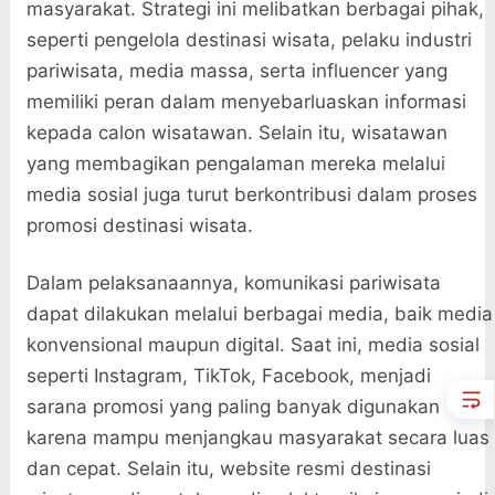
masyarakat. Strategi ini melibatkan berbagai pihak,
seperti pengelola destinasi wisata, pelaku industri
pariwisata, media massa, serta influencer yang
memiliki peran dalam menyebarluaskan informasi
kepada calon wisatawan. Selain itu, wisatawan
yang membagikan pengalaman mereka melalui
media sosial juga turut berkontribusi dalam proses
promosi destinasi wisata.
Dalam pelaksanaannya, komunikasi pariwisata
dapat dilakukan melalui berbagai media, baik media
konvensional maupun digital. Saat ini, media sosial
seperti Instagram, TikTok, Facebook, menjadi
sarana promosi yang paling banyak digunakan
karena mampu menjangkau masyarakat secara luas
dan cepat. Selain itu, website resmi destinasi