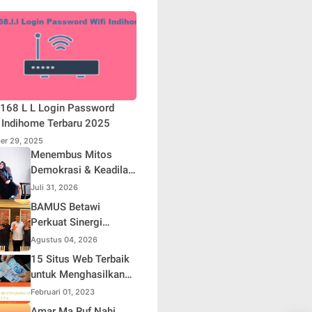
168 L L Login Password
 Indihome Terbaru 2025
er 29, 2025
Menembus Mitos
Demokrasi & Keadilan
Sosial: Adv. Fara
Juli 31, 2026
Fariha Rodliyana
BAMUS Betawi
Soroti Distorsi
Perkuat Sinergi
Simpati Publik dan
dengan Polda Metro
Agustus 04, 2026
Aksi Main Hakim
Jaya, Tegaskan
15 Situs Web Terbaik
Sendiri
Komitmen Menjaga
untuk Menghasilkan
Jakarta Aman, Damai,
Uang Online
Februari 01, 2023
dan Kondusif Jelang
Amar Ma Ruf Nahi