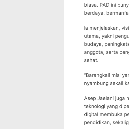
biasa. PAD ini pun
berdaya, bermanfaat
Ia menjelaskan, vis
utama, yakni pengu
budaya, peningkat
anggota, serta pe
sehat.
“Barangkali misi y
nyambung sekali ka
Asep Jaelani juga 
teknologi yang dip
digital membuka p
pendidikan, sekali