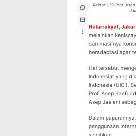
Rektor UICI Prof. Ase
Jae
Nalarrakyat, Jakar
melainkan keniscay
dan masifnya konsu
beradaptasi agar 
Hal tersebut meng
Indonesia” yang di
Indonesia (UICI), 
Prof. Asep Saefud
Asep Jaelani seba
Dalam paparannya,
penggunaan interne
signifikan.