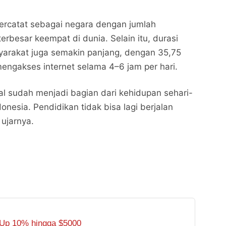
ercatat sebagai negara dengan jumlah
erbesar keempat di dunia. Selain itu, durasi
yarakat juga semakin panjang, dengan 35,75
ngakses internet selama 4–6 jam per hari.
tal sudah menjadi bagian dari kehidupan sehari-
onesia. Pendidikan tidak bisa lagi berjalan
 ujarnya.
Webinar UICI: Tingginya Penggunaan Internet Jadi
Webinar UICI: Tingginya Penggunaan Internet Jadi
Momentum Transformasi Pendidikan Digital
Momentum Transformasi Pendidikan Digital
Bersama PAD
Nalarrakyat.com - Media Kritis
Bersama PAD
Nalarrakyat.com - Media Kritis
Bagikan ke media lain
Bagikan ke media lain