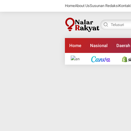
Home
About Us
Susunan Redaksi
Kontak
Home
Nasional
Daerah