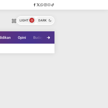
LIGHT
DARK
idikan
Opini
Budaya
Lifestyle
Game