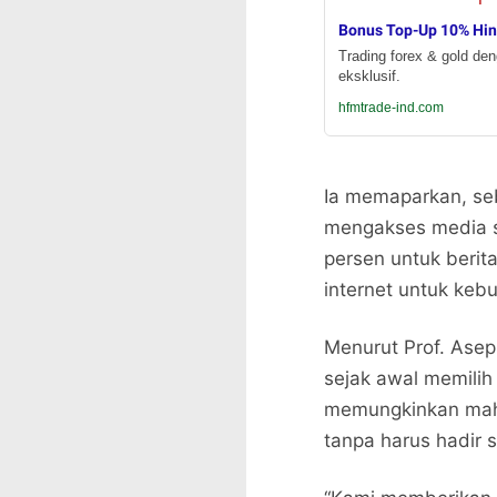
Bonus Top-Up 10% Hi
Trading forex & gold de
eksklusif.
hfmtrade-ind.com
Ia memaparkan, se
mengakses media so
persen untuk berit
internet untuk keb
Menurut Prof. Asep
sejak awal memilih 
memungkinkan mahas
tanpa harus hadir s