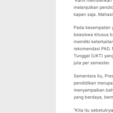
“Kami memberikan
melanjutkan pendidi
kapan saja. Mahasis
Pada kesempatan y
beasiswa khusus b
memiliki keterkait
rekomendasi PAD. M
Tunggal (UKT) yang
juta per semester.
Sementara itu, Pr
pendidikan merupaka
menyampaikan bahw
yang berdaya, berm
“Kita itu sebetuln