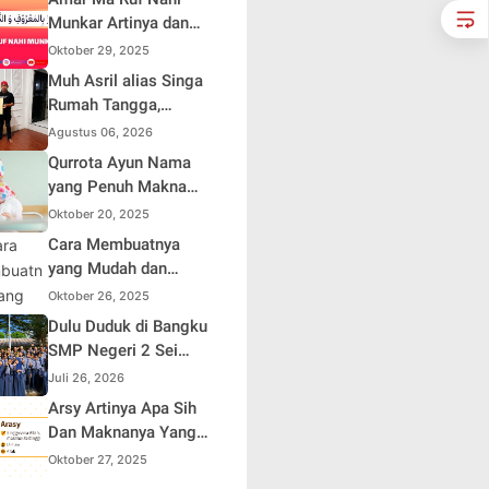
HUT ke-81 Republik
Munkar Artinya dan
Indonesia
Maknanya dalam
Oktober 29, 2025
Islam
Muh Asril alias Singa
Rumah Tangga,
Kreator Kocak yang
Agustus 06, 2026
Jago Bikin Kisah
Qurrota Ayun Nama
Suami Takut Istri Jadi
yang Penuh Makna
Hiburan
dalam Kehidupan
Oktober 20, 2025
Muslim Indonesia
Cara Membuatnya
yang Mudah dan
Efisien untuk Pemula
Oktober 26, 2025
Dulu Duduk di Bangku
SMP Negeri 2 Sei
Rampah, Kini Penulis
Juli 26, 2026
Mulai Aja Dulu Ilham
Arsy Artinya Apa Sih
Febryan Kembali
Dan Maknanya Yang
sebagai Pemateri
Mendalam
Oktober 27, 2025
untuk Menginspirasi