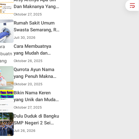
Dan Maknanya Yang
Mendalam
Oktober 27, 2025
Rumah Sakit Umum
Swasta Semarang, RS
Samsoe Hidajat
Juli 30, 2026
Perluas Layanan
Cara Membuatnya
Kesehatan
yang Mudah dan
Efisien untuk Pemula
Oktober 26, 2025
Qurrota Ayun Nama
yang Penuh Makna
dalam Kehidupan
Oktober 20, 2025
Muslim Indonesia
Bikin Nama Keren
yang Unik dan Mudah
Dihafal
Oktober 27, 2025
Dulu Duduk di Bangku
SMP Negeri 2 Sei
Rampah, Kini Penulis
Juli 26, 2026
Mulai Aja Dulu Ilham