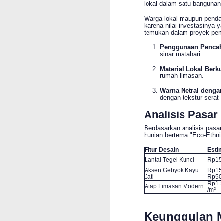
lokal dalam satu bangunan
Warga lokal maupun penda
karena nilai investasinya 
temukan dalam proyek pe
Penggunaan Pencah
sinar matahari.
Material Lokal Berku
rumah limasan.
Warna Netral dengan
dengan tekstur serat
Analisis Pasar
Berdasarkan analisis pasar
hunian bertema "Eco-Ethn
Fitur Desain
Esti
Lantai Tegel Kunci
Rp15
Aksen Gebyok Kayu
Rp15
Jati
Rp50
Rp1.
Atap Limasan Modern
/m²
Keunggulan 