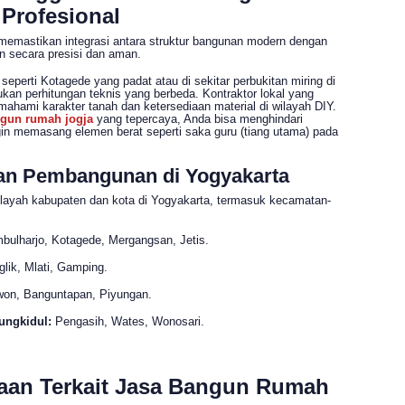
Profesional
 memastikan integrasi antara struktur bangunan modern dengan
an secara presisi dan aman.
perti Kotagede yang padat atau di sekitar perbukitan miring di
kan perhitungan teknis yang berbeda. Kontraktor lokal yang
hami karakter tanah dan ketersediaan material di wilayah DIY.
gun rumah jogja
yang tepercaya, Anda bisa menghindari
ngin memasang elemen berat seperti saka guru (tiang utama) pada
an Pembangunan di Yogyakarta
layah kabupaten dan kota di Yogyakarta, termasuk kecamatan-
:
ulharjo, Kotagede, Mergangsan, Jetis.
lik, Mlati, Gamping.
on, Banguntapan, Piyungan.
ungkidul:
Pengasih, Wates, Wonosari.
aan Terkait Jasa Bangun Rumah