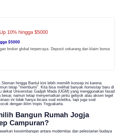
ngga $5000
ngan broker global terpercaya. Deposit sekarang dan klaim bonus
a Sleman hingga Bantul kini lebih memilih konsep ini karena
Menilik Popularitas Desain Rumah 'Scandi-
Menilik Popularitas Desain Rumah 'Scandi-
mun tetap "membumi". Kita bisa melihat banyak
homestay
baru di
Javanese' di Sudut-Sudut Kota Jogja
Javanese' di Sudut-Sudut Kota Jogja
tau dekat Universitas Gadjah Mada (UGM) yang menggunakan fasad
Nalarrakyat.com - Media Kritis
Nalarrakyat.com - Media Kritis
la besar, namun tetap menyematkan pintu gebyok atau aksen tegel
nasi ini tidak hanya bicara soal estetika, tapi juga soal
cok dengan iklim tropis Yogyakarta.
Bagikan ke media lain
Bagikan ke media lain
ilih Bangun Rumah Jogja
ep Campuran?
warkan keseimbangan antara modernitas dan pelestarian budaya