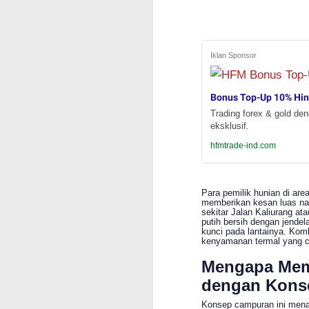
Iklan Sponsor
Bonus Top-Up 10% Hi
Trading forex & gold de
eksklusif.
hfmtrade-ind.com
Para pemilik hunian di are
memberikan kesan luas na
sekitar Jalan Kaliurang a
putih bersih dengan jende
kunci pada lantainya. Kombi
kenyamanan termal yang co
Mengapa Mem
dengan Kons
Konsep campuran ini mena