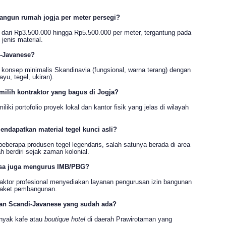
bangun rumah jogja per meter persegi?
i dari Rp3.500.000 hingga Rp5.500.000 per meter, tergantung pada
jenis material.
i-Javanese?
onsep minimalis Skandinavia (fungsional, warna terang) dengan
yu, tegel, ukiran).
ilih kontraktor yang bagus di Jogja?
iki portofolio proyek lokal dan kantor fisik yang jelas di wilayah
ndapatkan material tegel kunci asli?
beberapa produsen tegel legendaris, salah satunya berada di area
 berdiri sejak zaman kolonial.
asa juga mengurus IMB/PBG?
aktor profesional menyediakan layanan pengurusan izin bangunan
 paket pembangunan.
an Scandi-Javanese yang sudah ada?
anyak kafe atau
boutique hotel
di daerah Prawirotaman yang