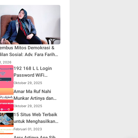
embus Mitos Demokrasi &
ilan Sosial: Adv. Fara Fariha
iyana Soroti Distorsi Simpati
31, 2026
ik dan Aksi Main Hakim
192 168 L L Login
iri
Password WiFi
Indihome Terbaru
Oktober 29, 2025
2025
Amar Ma Ruf Nahi
Munkar Artinya dan
Maknanya dalam
Oktober 29, 2025
Islam
15 Situs Web Terbaik
untuk Menghasilkan
Uang Online
Februari 01, 2023
Arsy Artinya Apa Sih