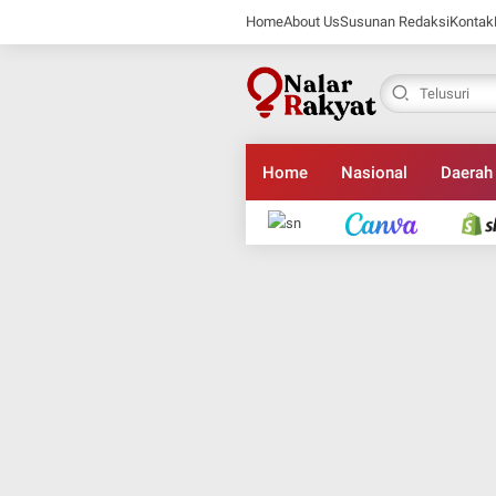
Home
About Us
Susunan Redaksi
Kontak
Home
Nasional
Daerah