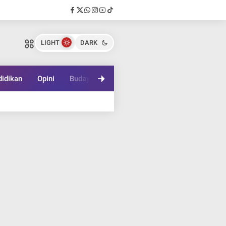
LIGHT
DARK
idikan
Opini
Budaya
Lifestyle
Game