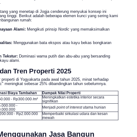
.
tang yang menetap di Jogja cenderung menyukai konsep ini
yang tinggi. Berikut adalah beberapa elemen kunci yang sering kami
mbangunan rumah:
ayaan Alami:
Mengikuti prinsip
Nordic
yang memaksimalkan
alitas:
Menggunakan bata ekspos atau kayu bekas bongkaran
 Tekstur:
Dominasi warna putih dan abu-abu yang bersanding
 kayu alami.
 dan Tren Properti 2025
 properti di Yogyakarta pada awal tahun 2025, minat terhadap
ic" meningkat sebesar 25% dibandingkan tahun sebelumnya.
masi Biaya Tambahan
Dampak Nilai Properti
Meningkatkan estetika interior secara
0.000 - Rp300.000 /m²
signifikan
.000.000 -
Menjadi
point of interest
utama hunian
.000.000
200.000 - Rp2.000.000
Memperbaiki sirkulasi udara dan kesan
mewah
Menggunakan Jasa Bangun