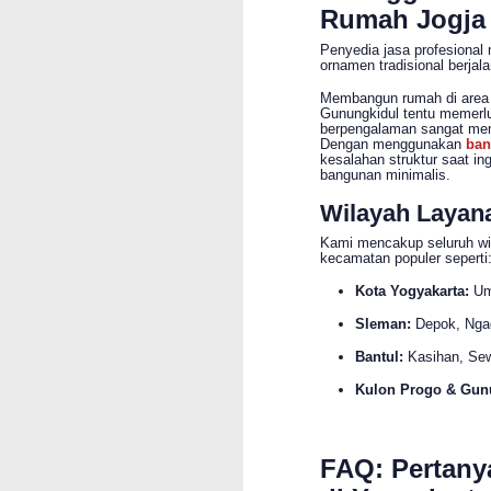
Rumah Jogja 
Penyedia jasa profesional
ornamen tradisional berjal
Membangun rumah di area se
Gunungkidul tentu memerlu
berpengalaman sangat mema
Dengan menggunakan
ban
kesalahan struktur saat i
bangunan minimalis.
Wilayah Layan
Kami mencakup seluruh wi
kecamatan populer seperti
Kota Yogyakarta:
Umb
Sleman:
Depok, Ngag
Bantul:
Kasihan, Sew
Kulon Progo & Gun
FAQ: Pertany