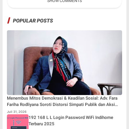
SHOW COMMENTS
POPULAR POSTS
Menembus Mitos Demokrasi & Keadilan Sosial: Adv. Fara
Fariha Rodliyana Soroti Distorsi Simpati Publik dan Aksi
Main Hakim Sendiri
Juli 31, 2026
192 168 L L Login Password WiFi Indihome
Terbaru 2025