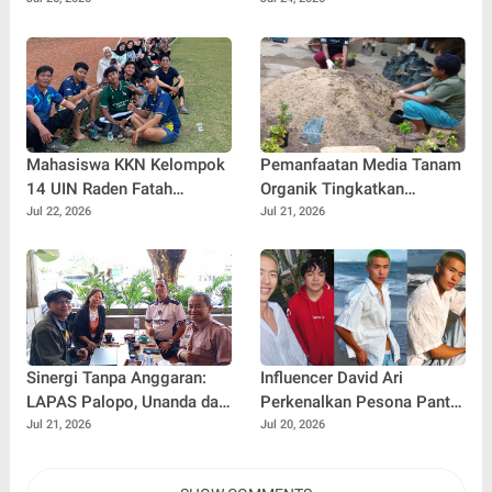
Penulis Mulai Aja Dulu
Jadi? Ini Panduannya
Ilham Febryan Kembali
sebagai Pemateri untuk
Menginspirasi Generasi
Muda
Mahasiswa KKN Kelompok
Pemanfaatan Media Tanam
14 UIN Raden Fatah
Organik Tingkatkan
Palembang Jalin
Keterampilan Masyarakat
Jul 22, 2026
Jul 21, 2026
Kebersamaan Bersama
dalam Pembibitan Tanaman
Warga Gunung Kemala
Hias
Lewat Sparing Sepak Bola
Sinergi Tanpa Anggaran:
Influencer David Ari
LAPAS Palopo, Unanda dan
Perkenalkan Pesona Pantai
LSM Wanua Lestari. Inisiasi
Nelayan Canggu Lewat
Jul 21, 2026
Jul 20, 2026
Aksi Peduli Pembinaan
Kolaborasi Bersama Model
Ternama China Yenan Yutio