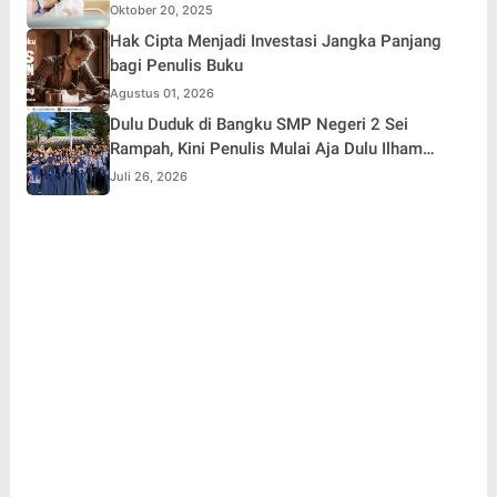
Oktober 20, 2025
Hak Cipta Menjadi Investasi Jangka Panjang
bagi Penulis Buku
Agustus 01, 2026
Dulu Duduk di Bangku SMP Negeri 2 Sei
Rampah, Kini Penulis Mulai Aja Dulu Ilham
Febryan Kembali sebagai Pemateri untuk
Juli 26, 2026
Menginspirasi Generasi Muda