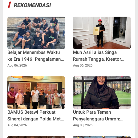
REKOMENDASI
Belajar Menembus Waktu
Muh Asril alias Singa
ke Era 1946: Pengalaman
Rumah Tangga, Kreator
Magang Radityo Kusuma
Kocak yang Jago Bikin
Aug 06, 2026
Aug 06, 2026
Dewa Bersama Pura-Pura
Kisah Suami Takut Istri Jadi
Props dalam Film 'Fajar
Hiburan
Sebelum Merah'
BAMUS Betawi Perkuat
Untuk Para Teman
Sinergi dengan Polda Metro
Penyelenggara Umroh:
Jaya, Tegaskan Komitmen
Jangan Sampai Tertipu
Aug 04, 2026
Aug 03, 2026
Menjaga Jakarta Aman,
Tiket Pesawat