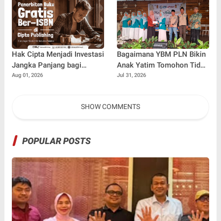
Damai, dan Kondusif Jelang
HUT ke-81 Republik
Indonesia
Hak Cipta Menjadi Investasi
Bagaimana YBM PLN Bikin
Jangka Panjang bagi
Anak Yatim Tomohon Tidak
Penulis Buku
Tertinggal di Tahun Ajaran
Aug 01, 2026
Jul 31, 2026
Baru
SHOW COMMENTS
POPULAR POSTS