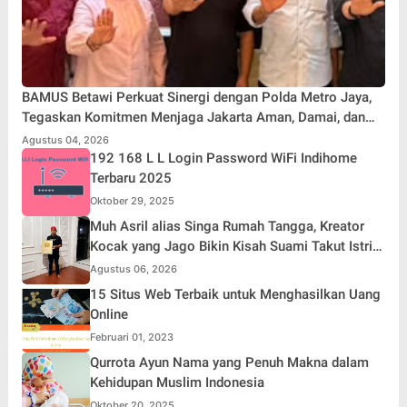
BAMUS Betawi Perkuat Sinergi dengan Polda Metro Jaya,
Tegaskan Komitmen Menjaga Jakarta Aman, Damai, dan
Kondusif Jelang HUT ke-81 Republik Indonesia
Agustus 04, 2026
192 168 L L Login Password WiFi Indihome
Terbaru 2025
Oktober 29, 2025
Muh Asril alias Singa Rumah Tangga, Kreator
Kocak yang Jago Bikin Kisah Suami Takut Istri
Jadi Hiburan
Agustus 06, 2026
15 Situs Web Terbaik untuk Menghasilkan Uang
Online
Februari 01, 2023
Qurrota Ayun Nama yang Penuh Makna dalam
Kehidupan Muslim Indonesia
Oktober 20, 2025