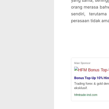
yang sama, sehingg
orang merasa bahwa
sendiri, terutam
perasaan tidak am
Iklan Sponsor
Bonus Top-Up 10% Hi
Trading forex & gold de
eksklusif.
hfmtrade-ind.com