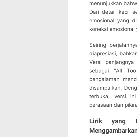
menunjukkan bahwa 
Dari detail keci
emosional yang di
koneksi emosional
Seiring berjalann
diapresiasi, bahka
Versi panjangnya
sebagai "All To
pengalaman mend
disampaikan. Denga
terbuka, versi 
perasaan dan pikira
Lirik yang
Menggambarkan