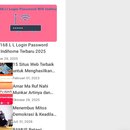
168 L L Login Password
 Indihome Terbaru 2025
er 29, 2025
15 Situs Web Terbaik
untuk Menghasilkan
Uang Online
Februari 01, 2023
Amar Ma Ruf Nahi
Munkar Artinya dan
Maknanya dalam
Oktober 29, 2025
Islam
Menembus Mitos
Demokrasi & Keadilan
Sosial: Adv. Fara
Juli 31, 2026
Fariha Rodliyana
BAMUS Betawi