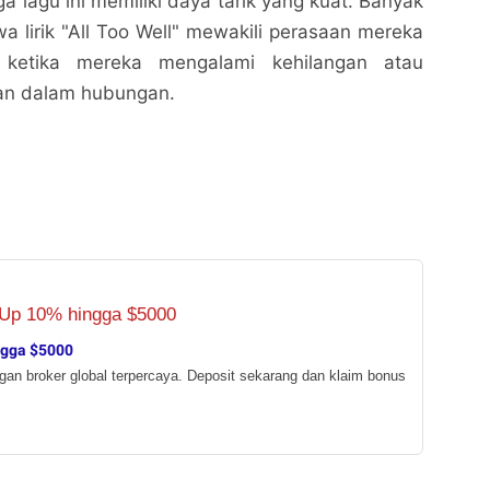
a lagu ini memiliki daya tarik yang kuat. Banyak
 lirik "All Too Well" mewakili perasaan mereka
a ketika mereka mengalami kehilangan atau
an dalam hubungan.
ngga $5000
ngan broker global terpercaya. Deposit sekarang dan klaim bonus