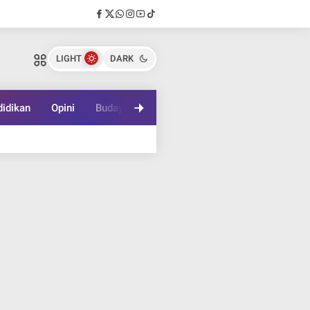
LIGHT
DARK
idikan
Opini
Budaya
Lifestyle
Game