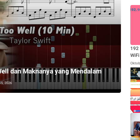
192 
WiFi
Oktob
 Well dan Maknanya yang Mendalam
15, 2026