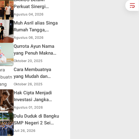
Soroti Distorsi
Perkuat Sinergi
Simpati Publik dan
dengan Polda Metro
Agustus 04, 2026
Aksi Main Hakim
Jaya, Tegaskan
Muh Asril alias Singa
Sendiri
Komitmen Menjaga
Rumah Tangga,
Jakarta Aman, Damai,
Kreator Kocak yang
Agustus 06, 2026
dan Kondusif Jelang
Jago Bikin Kisah
Qurrota Ayun Nama
HUT ke-81 Republik
Suami Takut Istri Jadi
yang Penuh Makna
Indonesia
Hiburan
dalam Kehidupan
Oktober 20, 2025
Muslim Indonesia
Cara Membuatnya
yang Mudah dan
Efisien untuk Pemula
Oktober 26, 2025
Hak Cipta Menjadi
Investasi Jangka
Panjang bagi Penulis
Agustus 01, 2026
Buku
Dulu Duduk di Bangku
SMP Negeri 2 Sei
Rampah, Kini Penulis
Juli 26, 2026
Mulai Aja Dulu Ilham