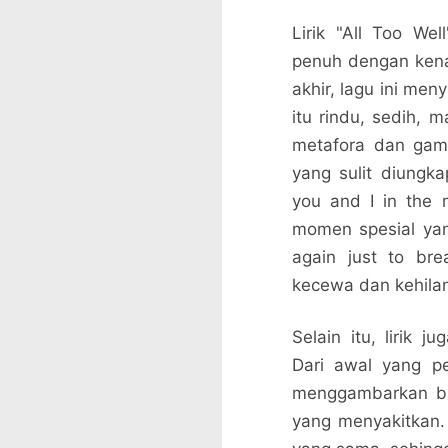
Lirik "All Too W
penuh dengan kena
akhir, lagu ini me
itu rindu, sedih,
metafora dan gam
yang sulit diungka
you and I in the
momen spesial yan
again just to br
kecewa dan kehila
Selain itu, lirik
Dari awal yang pe
menggambarkan ba
yang menyakitkan