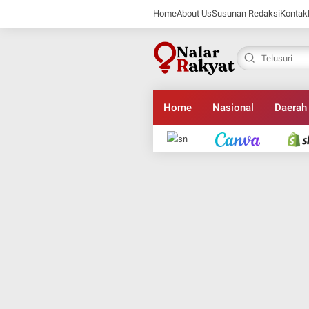
Home
About Us
Susunan Redaksi
Kontak
Home
Nasional
Daerah