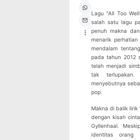
Lagu "All Too Well
salah satu lagu pa
penuh makna dan 
menarik perhatia
mendalam tentang 
pada tahun 2012 
telah menjadi sim
tak terlupakan
menyebutnya sebaga
pop.
Makna di balik liri
dengan kisah cint
Gyllenhaal. Meski
identitas orang 