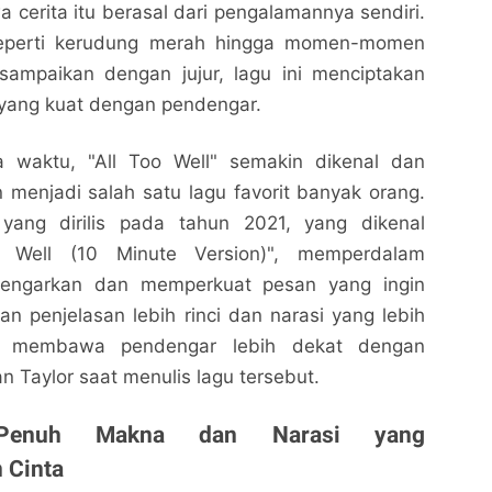
cerita itu berasal dari pengalamannya sendiri.
l seperti kerudung merah hingga momen-momen
sampaikan dengan jujur, lagu ini menciptakan
 yang kuat dengan pendengar.
ya waktu, "All Too Well" semakin dikenal dan
n menjadi salah satu lagu favorit banyak orang.
 yang dirilis pada tahun 2021, yang dikenal
o Well (10 Minute Version)", memperdalam
engarkan dan memperkuat pesan yang ingin
Arti Lagu All Too Well dan Maknanya yang
Arti Lagu All Too Well dan Maknanya yang
n penjelasan lebih rinci dan narasi yang lebih
Mendalam
Mendalam
ini membawa pendengar lebih dekat dengan
Nalarrakyat.com - Media Kritis
Nalarrakyat.com - Media Kritis
n Taylor saat menulis lagu tersebut.
Bagikan ke media lain
Bagikan ke media lain
 Penuh Makna dan Narasi yang
 Cinta