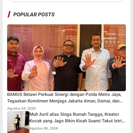
POPULAR POSTS
BAMUS Betawi Perkuat Sinergi dengan Polda Metro Jaya,
Tegaskan Komitmen Menjaga Jakarta Aman, Damai, dan
Kondusif Jelang HUT ke-81 Republik Indonesia
Agustus 04, 2026
Muh Asril alias Singa Rumah Tangga, Kreator
Kocak yang Jago Bikin Kisah Suami Takut Istri
Jadi Hiburan
Agustus 06, 2026