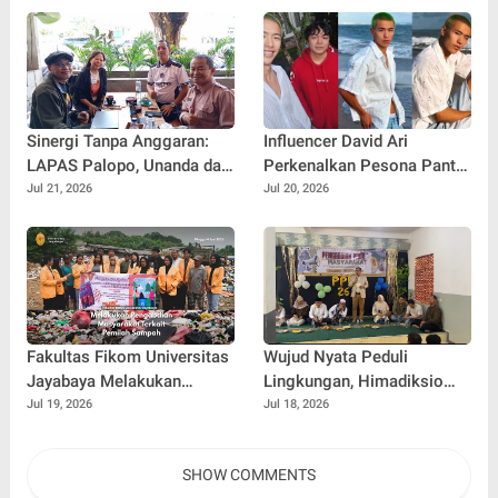
Warga Gunung Kemala
Hias
Lewat Sparing Sepak Bola
Sinergi Tanpa Anggaran:
Influencer David Ari
LAPAS Palopo, Unanda dan
Perkenalkan Pesona Pantai
LSM Wanua Lestari. Inisiasi
Nelayan Canggu Lewat
Jul 21, 2026
Jul 20, 2026
Aksi Peduli Pembinaan
Kolaborasi Bersama Model
Ternama China Yenan Yutio
Fakultas Fikom Universitas
Wujud Nyata Peduli
Jayabaya Melakukan
Lingkungan, Himadiksio
Pengabdian Masyarakat
Untirta Gelar Dialog
Jul 19, 2026
Jul 18, 2026
Terkait Pemilah Sampah
Lingkungan "Merawat Bumi
dari Desa"
SHOW COMMENTS