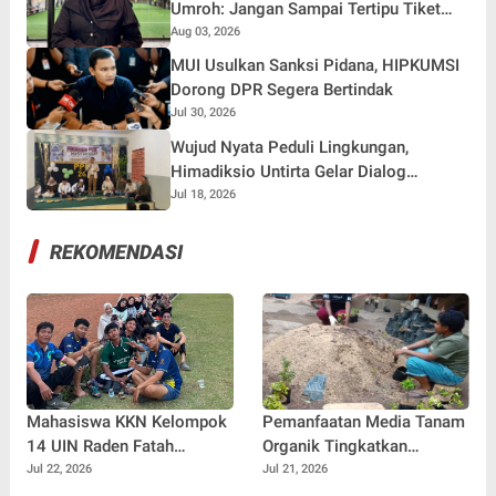
Indonesia
Umroh: Jangan Sampai Tertipu Tiket
Pesawat
Aug 03, 2026
MUI Usulkan Sanksi Pidana, HIPKUMSI
Dorong DPR Segera Bertindak
Jul 30, 2026
Wujud Nyata Peduli Lingkungan,
Himadiksio Untirta Gelar Dialog
Lingkungan "Merawat Bumi dari Desa"
Jul 18, 2026
REKOMENDASI
Mahasiswa KKN Kelompok
Pemanfaatan Media Tanam
14 UIN Raden Fatah
Organik Tingkatkan
Palembang Jalin
Keterampilan Masyarakat
Jul 22, 2026
Jul 21, 2026
Kebersamaan Bersama
dalam Pembibitan Tanaman