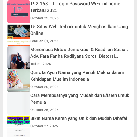
192 168 L L Login Password WiFi Indihome
Terbaru 2025
Oktober 29, 2025
15 Situs Web Terbaik untuk Menghasilkan Uang
Online
Februari 01, 2023
Menembus Mitos Demokrasi & Keadilan Sosial:
Adv. Fara Fariha Rodliyana Soroti Distorsi
Simpati Publik dan Aksi Main Hakim Sendiri
Juli 31, 2026
Qurrota Ayun Nama yang Penuh Makna dalam
Kehidupan Muslim Indonesia
Oktober 20, 2025
Cara Membuatnya yang Mudah dan Efisien untuk
Pemula
Oktober 26, 2025
Bikin Nama Keren yang Unik dan Mudah Dihafal
Oktober 27, 2025