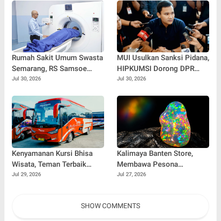
Simpati Publik dan Aksi
Main Hakim Sendiri
Rumah Sakit Umum Swasta
MUI Usulkan Sanksi Pidana,
Semarang, RS Samsoe
HIPKUMSI Dorong DPR
Hidajat Perluas Layanan
Segera Bertindak
Jul 30, 2026
Jul 30, 2026
Kesehatan
Kenyamanan Kursi Bhisa
Kalimaya Banten Store,
Wisata, Teman Terbaik
Membawa Pesona
untuk Perjalanan Jauh
Kalimaya Banten
Jul 29, 2026
Jul 27, 2026
Menembus Pasar Nasional
dan Internasional
SHOW COMMENTS