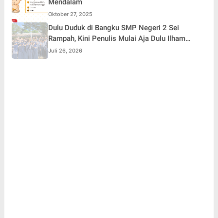
Mendalam
Oktober 27, 2025
Dulu Duduk di Bangku SMP Negeri 2 Sei
Rampah, Kini Penulis Mulai Aja Dulu Ilham
Febryan Kembali sebagai Pemateri untuk
Juli 26, 2026
Menginspirasi Generasi Muda