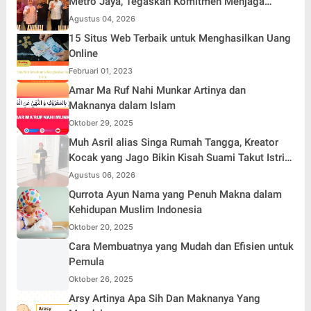
Metro Jaya, Tegaskan Komitmen Menjaga
Jakarta Aman, Damai, dan Kondusif Jelang HUT
Agustus 04, 2026
ke-81 Republik Indonesia
15 Situs Web Terbaik untuk Menghasilkan Uang
Online
Februari 01, 2023
Amar Ma Ruf Nahi Munkar Artinya dan
Maknanya dalam Islam
Oktober 29, 2025
Muh Asril alias Singa Rumah Tangga, Kreator
Kocak yang Jago Bikin Kisah Suami Takut Istri
Jadi Hiburan
Agustus 06, 2026
Qurrota Ayun Nama yang Penuh Makna dalam
Kehidupan Muslim Indonesia
Oktober 20, 2025
Cara Membuatnya yang Mudah dan Efisien untuk
Pemula
Oktober 26, 2025
Arsy Artinya Apa Sih Dan Maknanya Yang