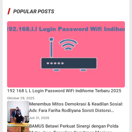
POPULAR POSTS
192 168 L L Login Password WiFi Indihome Terbaru 2025
Oktober 29, 2025
Menembus Mitos Demokrasi & Keadilan Sosial:
Adv. Fara Fariha Rodliyana Soroti Distorsi
Simpati Publik dan Aksi Main Hakim Sendiri
Juli 31, 2026
BAMUS Betawi Perkuat Sinergi dengan Polda