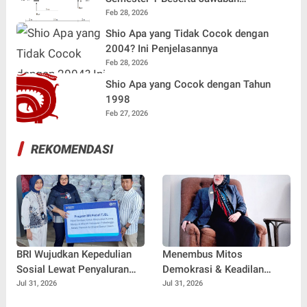
Terlengkap
Feb 28, 2026
Shio Apa yang Tidak Cocok dengan
2004? Ini Penjelasannya
Feb 28, 2026
Shio Apa yang Cocok dengan Tahun
1998
Feb 27, 2026
REKOMENDASI
BRI Wujudkan Kepedulian
Menembus Mitos
Sosial Lewat Penyaluran
Demokrasi & Keadilan
Paket Sembako di
Sosial: Adv. Fara Fariha
Jul 31, 2026
Jul 31, 2026
Kabupaten Probolinggo
Rodliyana Soroti Distorsi