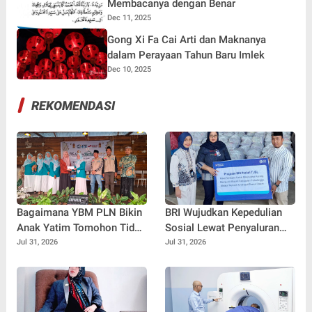
Membacanya dengan Benar
Dec 11, 2025
Gong Xi Fa Cai Arti dan Maknanya
dalam Perayaan Tahun Baru Imlek
Dec 10, 2025
REKOMENDASI
Bagaimana YBM PLN Bikin
BRI Wujudkan Kepedulian
Anak Yatim Tomohon Tidak
Sosial Lewat Penyaluran
Tertinggal di Tahun Ajaran
Paket Sembako di
Jul 31, 2026
Jul 31, 2026
Baru
Kabupaten Probolinggo