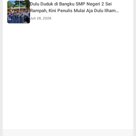
Dulu Duduk di Bangku SMP Negeri 2 Sei
Rampah, Kini Penulis Mulai Aja Dulu Ilham
Febryan Kembali sebagai Pemateri untuk
Juli 26, 2026
Menginspirasi Generasi Muda