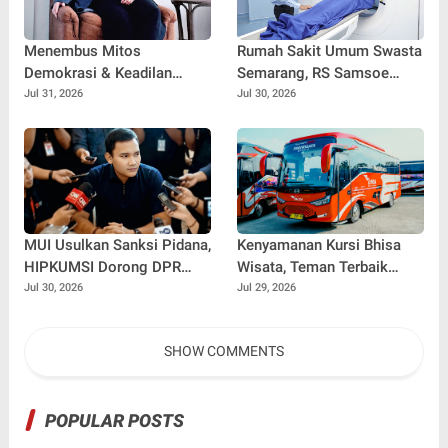
Menembus Mitos
Rumah Sakit Umum Swasta
Demokrasi & Keadilan
Semarang, RS Samsoe
Sosial: Adv. Fara Fariha
Hidajat Perluas Layanan
Jul 31, 2026
Jul 30, 2026
Rodliyana Soroti Distorsi
Kesehatan
Simpati Publik dan Aksi
Main Hakim Sendiri
MUI Usulkan Sanksi Pidana,
Kenyamanan Kursi Bhisa
HIPKUMSI Dorong DPR
Wisata, Teman Terbaik
Segera Bertindak
untuk Perjalanan Jauh
Jul 30, 2026
Jul 29, 2026
SHOW COMMENTS
POPULAR POSTS