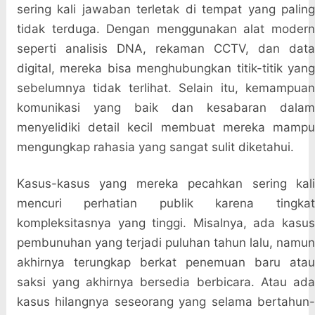
sering kali jawaban terletak di tempat yang paling
tidak terduga. Dengan menggunakan alat modern
seperti analisis DNA, rekaman CCTV, dan data
digital, mereka bisa menghubungkan titik-titik yang
sebelumnya tidak terlihat. Selain itu, kemampuan
komunikasi yang baik dan kesabaran dalam
menyelidiki detail kecil membuat mereka mampu
mengungkap rahasia yang sangat sulit diketahui.
Kasus-kasus yang mereka pecahkan sering kali
mencuri perhatian publik karena tingkat
kompleksitasnya yang tinggi. Misalnya, ada kasus
pembunuhan yang terjadi puluhan tahun lalu, namun
akhirnya terungkap berkat penemuan baru atau
saksi yang akhirnya bersedia berbicara. Atau ada
kasus hilangnya seseorang yang selama bertahun-