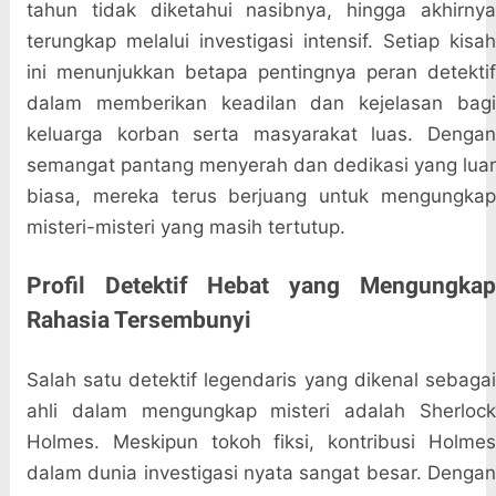
tahun tidak diketahui nasibnya, hingga akhirnya
terungkap melalui investigasi intensif. Setiap kisah
ini menunjukkan betapa pentingnya peran detektif
dalam memberikan keadilan dan kejelasan bagi
keluarga korban serta masyarakat luas. Dengan
semangat pantang menyerah dan dedikasi yang luar
biasa, mereka terus berjuang untuk mengungkap
misteri-misteri yang masih tertutup.
Profil Detektif Hebat yang Mengungkap
Rahasia Tersembunyi
Salah satu detektif legendaris yang dikenal sebagai
ahli dalam mengungkap misteri adalah Sherlock
Holmes. Meskipun tokoh fiksi, kontribusi Holmes
dalam dunia investigasi nyata sangat besar. Dengan