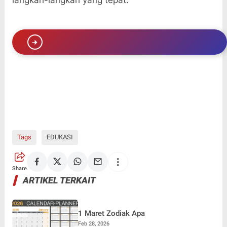
langkah-langkah yang tepat.
Tags
EDUKASI
Share
ARTIKEL TERKAIT
1 Maret Zodiak Apa
Feb 28, 2026