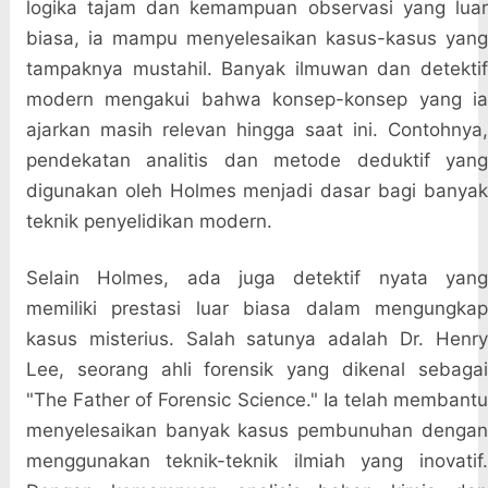
logika tajam dan kemampuan observasi yang luar
biasa, ia mampu menyelesaikan kasus-kasus yang
tampaknya mustahil. Banyak ilmuwan dan detektif
modern mengakui bahwa konsep-konsep yang ia
ajarkan masih relevan hingga saat ini. Contohnya,
pendekatan analitis dan metode deduktif yang
digunakan oleh Holmes menjadi dasar bagi banyak
teknik penyelidikan modern.
Selain Holmes, ada juga detektif nyata yang
memiliki prestasi luar biasa dalam mengungkap
kasus misterius. Salah satunya adalah Dr. Henry
Lee, seorang ahli forensik yang dikenal sebagai
"The Father of Forensic Science." Ia telah membantu
menyelesaikan banyak kasus pembunuhan dengan
menggunakan teknik-teknik ilmiah yang inovatif.