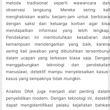
metode tradisional seperti wawancara dan
observasi langsung. Mereka sering kali
menghabiskan waktu berjam-jam untuk berbicara
dengan saksi dan keluarga korban agar bisa
mendapatkan informasi yang lebih lengkap.
Pendekatan ini membutuhkan kesabaran dan
kemampuan mendengarkan yang baik, karena
sering kali jawaban yang dibutuhkan tersembunyi
dalam ucapan yang terkesan biasa saja. Dengan
menggabungkan teknologi dan pendekatan
manusiawi, detektif mampu menyelesaikan kasus-
kasus yang tampaknya tidak mungkin.
Analisis DNA juga menjadi alat penting dalam
penyelidikan modern. Dengan teknologi ini, detektif
dapat mengidentifikasi pelaku kejahatan bahkan