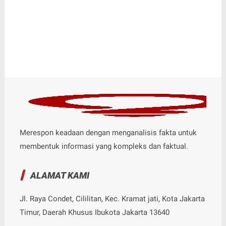
Merespon keadaan dengan menganalisis fakta untuk
membentuk informasi yang kompleks dan faktual.
ALAMAT KAMI
Jl. Raya Condet, Cililitan, Kec. Kramat jati, Kota Jakarta
Timur, Daerah Khusus Ibukota Jakarta 13640