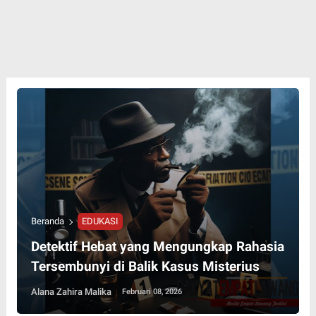
Beranda
EDUKASI
Detektif Hebat yang Mengungkap Rahasia
Tersembunyi di Balik Kasus Misterius
Alana Zahira Malika
Februari 08, 2026