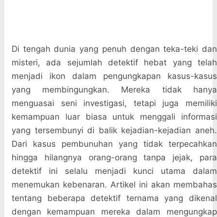
Di tengah dunia yang penuh dengan teka-teki dan
misteri, ada sejumlah detektif hebat yang telah
menjadi ikon dalam pengungkapan kasus-kasus
yang membingungkan. Mereka tidak hanya
menguasai seni investigasi, tetapi juga memiliki
kemampuan luar biasa untuk menggali informasi
yang tersembunyi di balik kejadian-kejadian aneh.
Dari kasus pembunuhan yang tidak terpecahkan
hingga hilangnya orang-orang tanpa jejak, para
detektif ini selalu menjadi kunci utama dalam
menemukan kebenaran. Artikel ini akan membahas
tentang beberapa detektif ternama yang dikenal
dengan kemampuan mereka dalam mengungkap