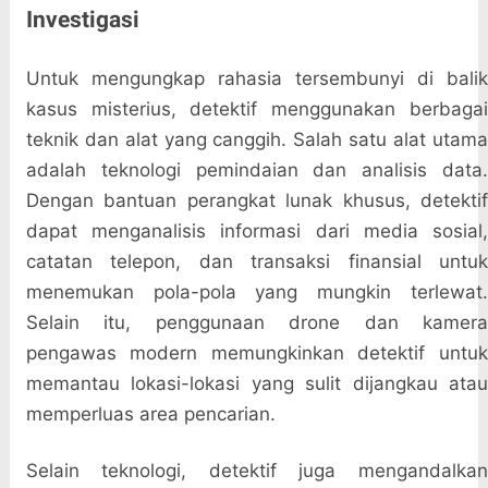
Investigasi
Untuk mengungkap rahasia tersembunyi di balik
kasus misterius, detektif menggunakan berbagai
teknik dan alat yang canggih. Salah satu alat utama
adalah teknologi pemindaian dan analisis data.
Dengan bantuan perangkat lunak khusus, detektif
dapat menganalisis informasi dari media sosial,
catatan telepon, dan transaksi finansial untuk
menemukan pola-pola yang mungkin terlewat.
Selain itu, penggunaan drone dan kamera
pengawas modern memungkinkan detektif untuk
memantau lokasi-lokasi yang sulit dijangkau atau
memperluas area pencarian.
Selain teknologi, detektif juga mengandalkan