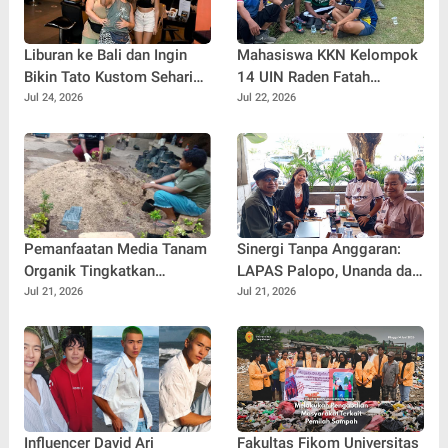
Liburan ke Bali dan Ingin
Mahasiswa KKN Kelompok
Bikin Tato Kustom Sehari
14 UIN Raden Fatah
Jadi? Ini Panduannya
Palembang Jalin
Jul 24, 2026
Jul 22, 2026
Kebersamaan Bersama
Warga Gunung Kemala
Lewat Sparing Sepak Bola
Pemanfaatan Media Tanam
Sinergi Tanpa Anggaran:
Organik Tingkatkan
LAPAS Palopo, Unanda dan
Keterampilan Masyarakat
LSM Wanua Lestari. Inisiasi
Jul 21, 2026
Jul 21, 2026
dalam Pembibitan Tanaman
Aksi Peduli Pembinaan
Hias
Influencer David Ari
Fakultas Fikom Universitas