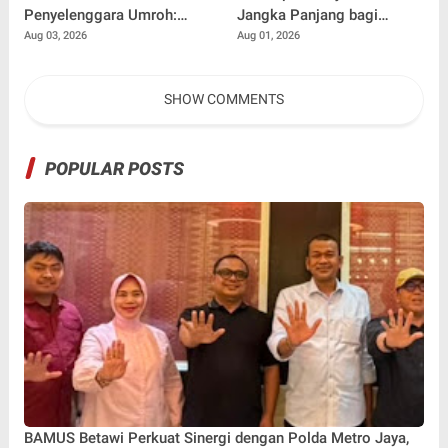
Penyelenggara Umroh:
Jangka Panjang bagi
Jangan Sampai Tertipu
Penulis Buku
Aug 03, 2026
Aug 01, 2026
Tiket Pesawat
SHOW COMMENTS
POPULAR POSTS
BAMUS Betawi Perkuat Sinergi dengan Polda Metro Jaya,