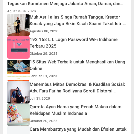
Tegaskan Komitmen Menjaga Jakarta Aman, Damai, dan
Kondusif Jelang HUT ke-81 Republik Indonesia
Agustus 04, 2026
Muh Asril alias Singa Rumah Tangga, Kreator
Kocak yang Jago Bikin Kisah Suami Takut Istri
Jadi Hiburan
Agustus 06, 2026
192 168 L L Login Password WiFi Indihome
Terbaru 2025
Oktober 29, 2025
15 Situs Web Terbaik untuk Menghasilkan Uang
Online
Februari 01, 2023
Menembus Mitos Demokrasi & Keadilan Sosial:
Adv. Fara Fariha Rodliyana Soroti Distorsi
Simpati Publik dan Aksi Main Hakim Sendiri
Juli 31, 2026
Qurrota Ayun Nama yang Penuh Makna dalam
Kehidupan Muslim Indonesia
Oktober 20, 2025
Cara Membuatnya yang Mudah dan Efisien untuk