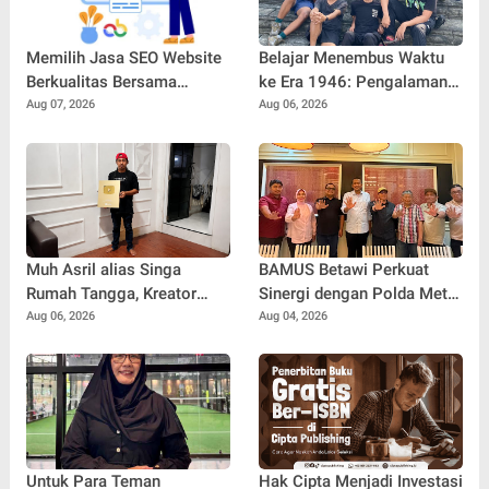
Memilih Jasa SEO Website
Belajar Menembus Waktu
Berkualitas Bersama
ke Era 1946: Pengalaman
SEOBITT untuk
Magang Radityo Kusuma
Aug 07, 2026
Aug 06, 2026
Meningkatkan Visibilitas
Dewa Bersama Pura-Pura
Bisnis
Props dalam Film 'Fajar
Sebelum Merah'
Muh Asril alias Singa
BAMUS Betawi Perkuat
Rumah Tangga, Kreator
Sinergi dengan Polda Metro
Kocak yang Jago Bikin
Jaya, Tegaskan Komitmen
Aug 06, 2026
Aug 04, 2026
Kisah Suami Takut Istri Jadi
Menjaga Jakarta Aman,
Hiburan
Damai, dan Kondusif Jelang
HUT ke-81 Republik
Indonesia
Untuk Para Teman
Hak Cipta Menjadi Investasi