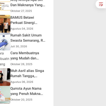
Dan Maknanya Yang
Mendalam
Oktober 27, 2025
BAMUS Betawi
Perkuat Sinergi
dengan Polda Metro
Agustus 04, 2026
Jaya, Tegaskan
Rumah Sakit Umum
Komitmen Menjaga
Swasta Semarang, RS
Jakarta Aman, Damai,
Samsoe Hidajat
Juli 30, 2026
dan Kondusif Jelang
Perluas Layanan
Cara Membuatnya
HUT ke-81 Republik
Kesehatan
yang Mudah dan
Indonesia
Efisien untuk Pemula
Oktober 26, 2025
Muh Asril alias Singa
Rumah Tangga,
Kreator Kocak yang
Agustus 06, 2026
Jago Bikin Kisah
Qurrota Ayun Nama
Suami Takut Istri Jadi
yang Penuh Makna
Hiburan
dalam Kehidupan
Oktober 20, 2025
Muslim Indonesia