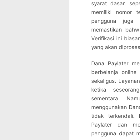
syarat dasar, sep
memiliki nomor te
pengguna juga pe
memastikan bahwa
Verifikasi ini bias
yang akan diproses
Dana Paylater men
berbelanja online
sekaligus. Layanan
ketika seseora
sementara. Nam
menggunakan Dana 
tidak terkendali
Paylater dan me
pengguna dapat m