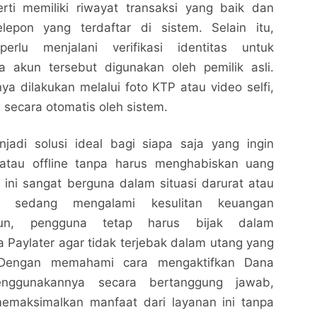
erti memiliki riwayat transaksi yang baik dan
lepon yang terdaftar di sistem. Selain itu,
rlu menjalani verifikasi identitas untuk
 akun tersebut digunakan oleh pemilik asli.
anya dilakukan melalui foto KTP atau video selfi,
 secara otomatis oleh sistem.
jadi solusi ideal bagi siapa saja yang ingin
 atau offline tanpa harus menghabiskan uang
 ini sangat berguna dalam situasi darurat atau
Cara Mengaktifkan Dana Paylater dengan Mudah
Cara Mengaktifkan Dana Paylater dengan Mudah
ng sedang mengalami kesulitan keuangan
dan Cepat
dan Cepat
un, pengguna tetap harus bijak dalam
Nalarrakyat.com - Media Kritis
Nalarrakyat.com - Media Kritis
Paylater agar tidak terjebak dalam utang yang
Bagikan ke media lain
Bagikan ke media lain
. Dengan memahami cara mengaktifkan Dana
nggunakannya secara bertanggung jawab,
emaksimalkan manfaat dari layanan ini tanpa