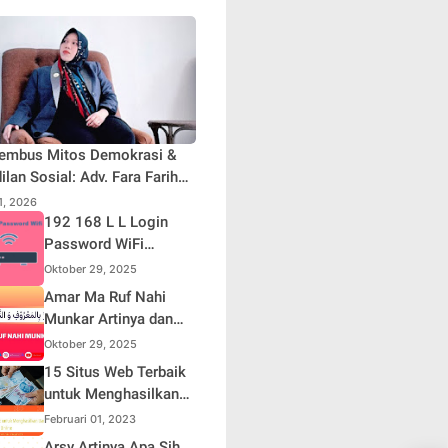
embus Mitos Demokrasi &
ilan Sosial: Adv. Fara Fariha
iyana Soroti Distorsi Simpati
31, 2026
ik dan Aksi Main Hakim
192 168 L L Login
iri
Password WiFi
Indihome Terbaru
Oktober 29, 2025
2025
Amar Ma Ruf Nahi
Munkar Artinya dan
Maknanya dalam
Oktober 29, 2025
Islam
15 Situs Web Terbaik
untuk Menghasilkan
Uang Online
Februari 01, 2023
Arsy Artinya Apa Sih