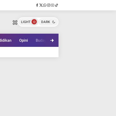
LIGHT
DARK
idikan
Opini
Budaya
Lifestyle
Game