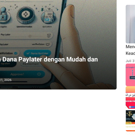
Men
Kead
n Dana Paylater dengan Mudah dan
Rodl
Juli 
Publ
Send
11, 2026