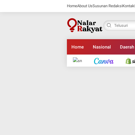
Home
About Us
Susunan Redaksi
Kontak
Home
Nasional
Daerah