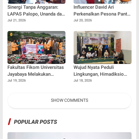
Sinergi Tanpa Anggaran:
Influencer David Ari
LAPAS Palopo, Unanda dan
Perkenalkan Pesona Pantai
LSM Wanua Lestari. Inisiasi
Nelayan Canggu Lewat
Jul 21, 2026
Jul 20, 2026
Aksi Peduli Pembinaan
Kolaborasi Bersama Model
Ternama China Yenan Yutio
Fakultas Fikom Universitas
Wujud Nyata Peduli
Jayabaya Melakukan
Lingkungan, Himadiksio
Pengabdian Masyarakat
Untirta Gelar Dialog
Jul 19, 2026
Jul 18, 2026
Terkait Pemilah Sampah
Lingkungan "Merawat Bumi
dari Desa"
SHOW COMMENTS
POPULAR POSTS