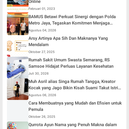
Online
Februari 01, 2023
BAMUS Betawi Perkuat Sinergi dengan Polda
Metro Jaya, Tegaskan Komitmen Menjaga
Jakarta Aman, Damai, dan Kondusif Jelang HUT
Agustus 04, 2026
ke-81 Republik Indonesia
Arsy Artinya Apa Sih Dan Maknanya Yang
Mendalam
Oktober 27, 2025
Rumah Sakit Umum Swasta Semarang, RS
Samsoe Hidajat Perluas Layanan Kesehatan
Juli 30, 2026
Muh Asril alias Singa Rumah Tangga, Kreator
Kocak yang Jago Bikin Kisah Suami Takut Istri
Jadi Hiburan
Agustus 06, 2026
Cara Membuatnya yang Mudah dan Efisien untuk
Pemula
Oktober 26, 2025
Qurrota Ayun Nama yang Penuh Makna dalam