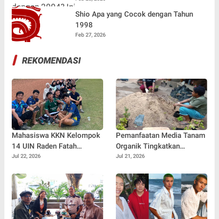
Shio Apa yang Cocok dengan Tahun
1998
Feb 27, 2026
REKOMENDASI
Mahasiswa KKN Kelompok
Pemanfaatan Media Tanam
14 UIN Raden Fatah
Organik Tingkatkan
Palembang Jalin
Keterampilan Masyarakat
Jul 22, 2026
Jul 21, 2026
Kebersamaan Bersama
dalam Pembibitan Tanaman
Warga Gunung Kemala
Hias
Lewat Sparing Sepak Bola