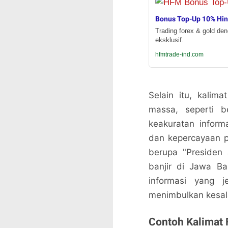
Bonus Top-Up 10% Hi
Trading forex & gold de
eksklusif.
hfmtrade-ind.com
Selain itu, kalim
massa, seperti be
keakuratan inform
dan kepercayaan pu
berupa "Presiden
banjir di Jawa Ba
informasi yang j
menimbulkan kesa
Contoh Kalimat 