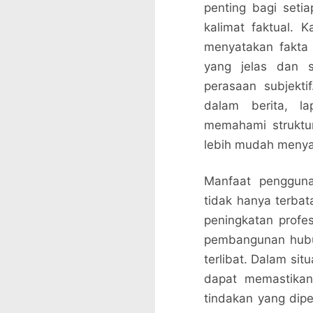
penting bagi seti
kalimat faktual. Ka
menyatakan fakta 
yang jelas dan s
perasaan subjekti
dalam berita, la
memahami struktur
lebih mudah menya
Manfaat pengguna
tidak hanya terbat
peningkatan profe
pembangunan hubun
terlibat. Dalam sit
dapat memastika
tindakan yang dipe