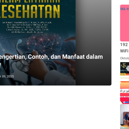
192 
WiFi
Pengertian, Contoh, dan Manfaat dalam
Oktob
f
 09, 2025