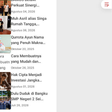
Soroti Distorsi
Perkuat Sinergi
Simpati Publik dan
dengan Polda Metro
Agustus 04, 2026
Aksi Main Hakim
Jaya, Tegaskan
Muh Asril alias Singa
Sendiri
Komitmen Menjaga
Rumah Tangga,
Jakarta Aman, Damai,
Kreator Kocak yang
Agustus 06, 2026
dan Kondusif Jelang
Jago Bikin Kisah
Qurrota Ayun Nama
HUT ke-81 Republik
Suami Takut Istri Jadi
yang Penuh Makna
Indonesia
Hiburan
dalam Kehidupan
Oktober 20, 2025
Muslim Indonesia
Cara Membuatnya
yang Mudah dan
Efisien untuk Pemula
Oktober 26, 2025
Hak Cipta Menjadi
Investasi Jangka
Panjang bagi Penulis
Agustus 01, 2026
Buku
Dulu Duduk di Bangku
SMP Negeri 2 Sei
Rampah, Kini Penulis
Juli 26, 2026
Mulai Aja Dulu Ilham