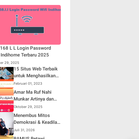
168 L L Login Password
 Indihome Terbaru 2025
er 29, 2025
15 Situs Web Terbaik
untuk Menghasilkan
Uang Online
Februari 01, 2023
Amar Ma Ruf Nahi
Munkar Artinya dan
Maknanya dalam
Oktober 29, 2025
Islam
Menembus Mitos
Demokrasi & Keadilan
Sosial: Adv. Fara
Juli 31, 2026
Fariha Rodliyana
BAMUS Betawi