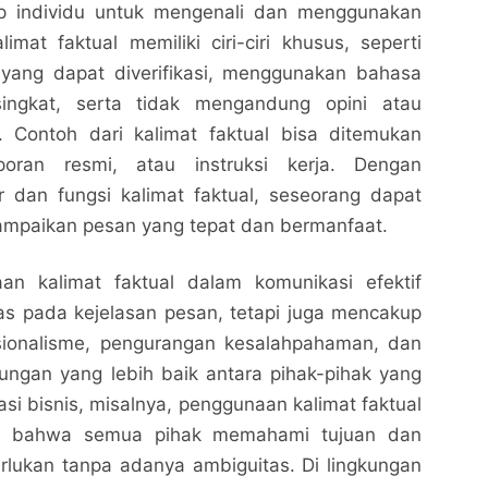
ap individu untuk mengenali dan menggunakan
limat faktual memiliki ciri-ciri khusus, seperti
yang dapat diverifikasi, menggunakan bahasa
ingkat, serta tidak mengandung opini atau
f. Contoh dari kalimat faktual bisa ditemukan
poran resmi, atau instruksi kerja. Dengan
 dan fungsi kalimat faktual, seseorang dapat
mpaikan pesan yang tepat dan bermanfaat.
an kalimat faktual dalam komunikasi efektif
Kalimat Faktual: Pengertian, Contoh, dan Manfaat
Kalimat Faktual: Pengertian, Contoh, dan Manfaat
as pada kejelasan pesan, tetapi juga mencakup
dalam Komunikasi Efektif
dalam Komunikasi Efektif
sionalisme, pengurangan kesalahpahaman, dan
Nalarrakyat.com - Media Kritis
Nalarrakyat.com - Media Kritis
gan yang lebih baik antara pihak-pihak yang
Bagikan ke media lain
Bagikan ke media lain
uasi bisnis, misalnya, penggunaan kalimat faktual
n bahwa semua pihak memahami tujuan dan
rlukan tanpa adanya ambiguitas. Di lingkungan