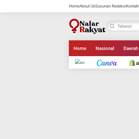
Home
About Us
Susunan Redaksi
Kontak
Home
Nasional
Daerah