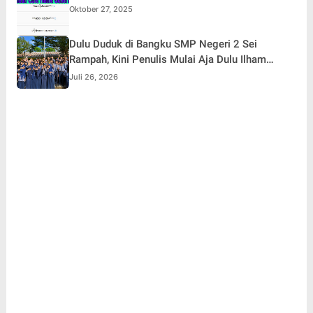
Oktober 27, 2025
Dulu Duduk di Bangku SMP Negeri 2 Sei
Rampah, Kini Penulis Mulai Aja Dulu Ilham
Febryan Kembali sebagai Pemateri untuk
Juli 26, 2026
Menginspirasi Generasi Muda