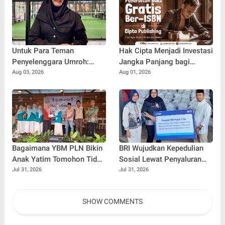
HUT ke-81 Republik
Indonesia
Untuk Para Teman
Hak Cipta Menjadi Investasi
Penyelenggara Umroh:
Jangka Panjang bagi
Jangan Sampai Tertipu
Penulis Buku
Aug 03, 2026
Aug 01, 2026
Tiket Pesawat
Bagaimana YBM PLN Bikin
BRI Wujudkan Kepedulian
Anak Yatim Tomohon Tidak
Sosial Lewat Penyaluran
Tertinggal di Tahun Ajaran
Paket Sembako di
Jul 31, 2026
Jul 31, 2026
Baru
Kabupaten Probolinggo
SHOW COMMENTS