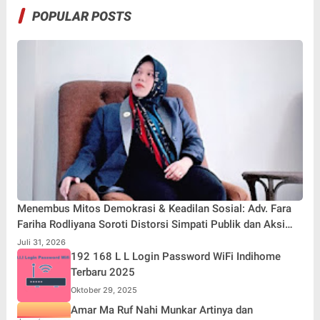
POPULAR POSTS
Menembus Mitos Demokrasi & Keadilan Sosial: Adv. Fara
Fariha Rodliyana Soroti Distorsi Simpati Publik dan Aksi
Main Hakim Sendiri
Juli 31, 2026
192 168 L L Login Password WiFi Indihome
Terbaru 2025
Oktober 29, 2025
Amar Ma Ruf Nahi Munkar Artinya dan