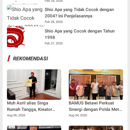
Terlengkap
Feb 28, 2026
Shio Apa yang Tidak Cocok dengan
2004? Ini Penjelasannya
Feb 28, 2026
Shio Apa yang Cocok dengan Tahun
1998
Feb 27, 2026
REKOMENDASI
Muh Asril alias Singa
BAMUS Betawi Perkuat
Rumah Tangga, Kreator
Sinergi dengan Polda Metro
Kocak yang Jago Bikin
Jaya, Tegaskan Komitmen
Aug 06, 2026
Aug 04, 2026
Kisah Suami Takut Istri Jadi
Menjaga Jakarta Aman,
Hiburan
Damai, dan Kondusif Jelang