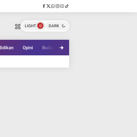
LIGHT
DARK
idikan
Opini
Budaya
Lifestyle
Game