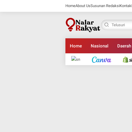
Home
About Us
Susunan Redaksi
Kontak
Home
Nasional
Daerah