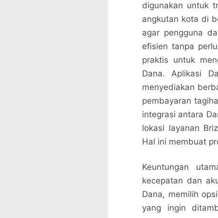
digunakan untuk t
angkutan kota di b
agar pengguna da
efisien tanpa per
praktis untuk meng
Dana. Aplikasi D
menyediakan berba
pembayaran tagihan
integrasi antara Da
lokasi layanan Br
Hal ini membuat pr
Keuntungan utam
kecepatan dan aku
Dana, memilih opsi
yang ingin ditamb