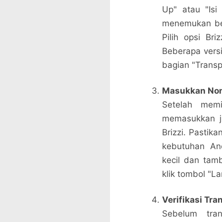
Up" atau "Isi
menemukan berb
Pilih opsi Bri
Beberapa versi
bagian "Transp
Masukkan Nom
Setelah memi
memasukkan ju
Brizzi. Pastik
kebutuhan And
kecil dan tamb
klik tombol "La
Verifikasi Tra
Sebelum tra