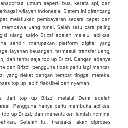
ransportasi umum seperti bus, kereta api, dan
erbagai wilayah Indonesia. Sistem ini dirancang
pat melakukan pembayaran secara cepat dan
lu membawa uang tunai. Salah satu cara paling
isi ulang saldo Brizzi adalah melalui aplikasi
ana sendiri merupakan platform digital yang
gai layanan keuangan, termasuk transfer uang,
, dan tentu saja top up Brizzi. Dengan adanya
na dan Brizzi, pengguna tidak perlu lagi mencari
izzi yang dekat dengan tempat tinggal mereka.
Cara Top Up Brizzi Lewat Dana Mudah dan Cepat
Cara Top Up Brizzi Lewat Dana Mudah dan Cepat
oses top up lebih fleksibel dan nyaman.
2024
2024
Nalarrakyat.com - Media Kritis
Nalarrakyat.com - Media Kritis
a dari top up Brizzi melalui Dana adalah
Bagikan ke media lain
Bagikan ke media lain
rasi. Pengguna hanya perlu membuka aplikasi
 top up Brizzi, dan menentukan jumlah nominal
ahkan. Setelah itu, transaksi akan diproses