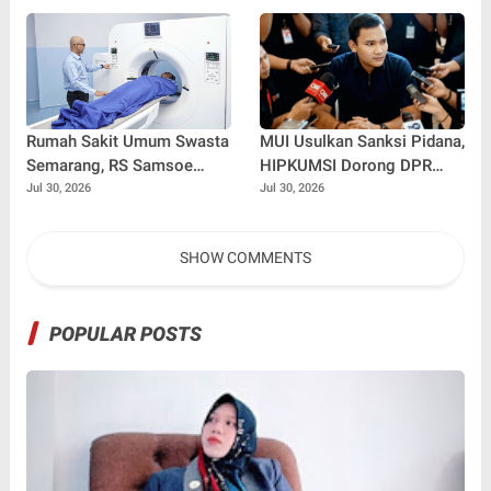
Kabupaten Probolinggo
Rodliyana Soroti Distorsi
Simpati Publik dan Aksi
Main Hakim Sendiri
Rumah Sakit Umum Swasta
MUI Usulkan Sanksi Pidana,
Semarang, RS Samsoe
HIPKUMSI Dorong DPR
Hidajat Perluas Layanan
Segera Bertindak
Jul 30, 2026
Jul 30, 2026
Kesehatan
SHOW COMMENTS
POPULAR POSTS