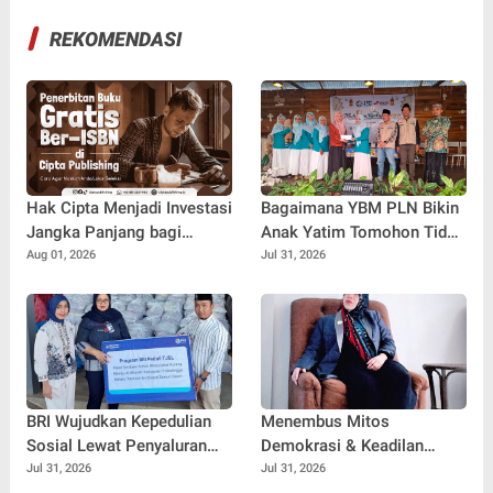
REKOMENDASI
Hak Cipta Menjadi Investasi
Bagaimana YBM PLN Bikin
Jangka Panjang bagi
Anak Yatim Tomohon Tidak
Penulis Buku
Tertinggal di Tahun Ajaran
Aug 01, 2026
Jul 31, 2026
Baru
BRI Wujudkan Kepedulian
Menembus Mitos
Sosial Lewat Penyaluran
Demokrasi & Keadilan
Paket Sembako di
Sosial: Adv. Fara Fariha
Jul 31, 2026
Jul 31, 2026