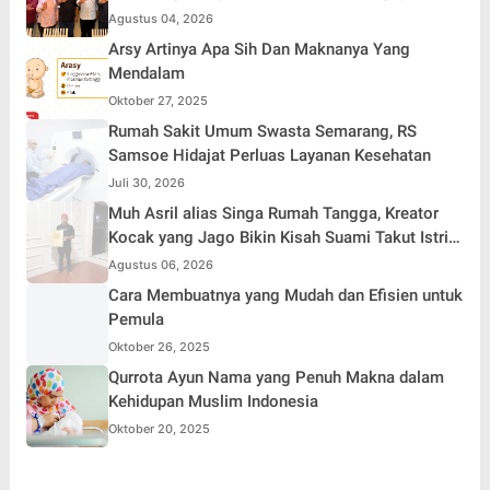
Jakarta Aman, Damai, dan Kondusif Jelang HUT
Agustus 04, 2026
ke-81 Republik Indonesia
Arsy Artinya Apa Sih Dan Maknanya Yang
Mendalam
Oktober 27, 2025
Rumah Sakit Umum Swasta Semarang, RS
Samsoe Hidajat Perluas Layanan Kesehatan
Juli 30, 2026
Muh Asril alias Singa Rumah Tangga, Kreator
Kocak yang Jago Bikin Kisah Suami Takut Istri
Jadi Hiburan
Agustus 06, 2026
Cara Membuatnya yang Mudah dan Efisien untuk
Pemula
Oktober 26, 2025
Qurrota Ayun Nama yang Penuh Makna dalam
Kehidupan Muslim Indonesia
Oktober 20, 2025