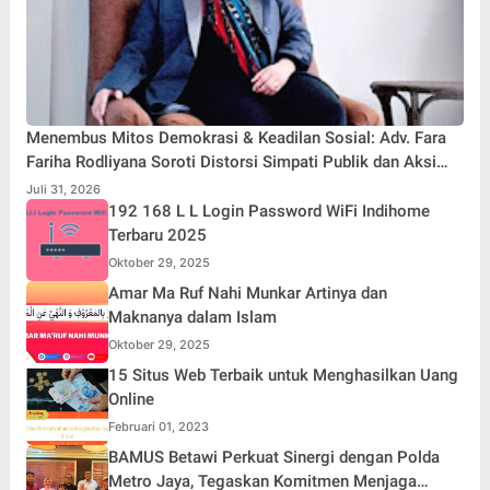
Menembus Mitos Demokrasi & Keadilan Sosial: Adv. Fara
Fariha Rodliyana Soroti Distorsi Simpati Publik dan Aksi
Main Hakim Sendiri
Juli 31, 2026
192 168 L L Login Password WiFi Indihome
Terbaru 2025
Oktober 29, 2025
Amar Ma Ruf Nahi Munkar Artinya dan
Maknanya dalam Islam
Oktober 29, 2025
15 Situs Web Terbaik untuk Menghasilkan Uang
Online
Februari 01, 2023
BAMUS Betawi Perkuat Sinergi dengan Polda
Metro Jaya, Tegaskan Komitmen Menjaga