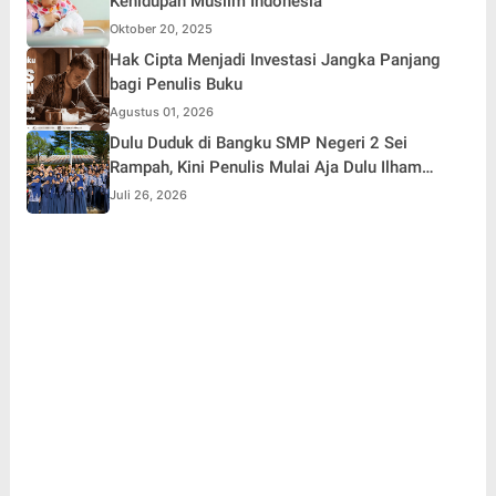
Kehidupan Muslim Indonesia
Oktober 20, 2025
Hak Cipta Menjadi Investasi Jangka Panjang
bagi Penulis Buku
Agustus 01, 2026
Dulu Duduk di Bangku SMP Negeri 2 Sei
Rampah, Kini Penulis Mulai Aja Dulu Ilham
Febryan Kembali sebagai Pemateri untuk
Juli 26, 2026
Menginspirasi Generasi Muda