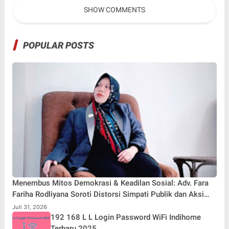
sebagai Pemateri untuk
SHOW COMMENTS
Menginspirasi Generasi
Muda
POPULAR POSTS
Menembus Mitos Demokrasi & Keadilan Sosial: Adv. Fara
Fariha Rodliyana Soroti Distorsi Simpati Publik dan Aksi
Main Hakim Sendiri
Juli 31, 2026
192 168 L L Login Password WiFi Indihome
Terbaru 2025