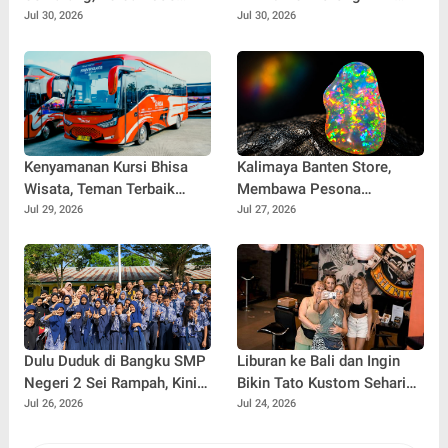
Hidajat Perluas Layanan
Segera Bertindak
Jul 30, 2026
Jul 30, 2026
Kesehatan
Kenyamanan Kursi Bhisa
Kalimaya Banten Store,
Wisata, Teman Terbaik
Membawa Pesona
untuk Perjalanan Jauh
Kalimaya Banten
Jul 29, 2026
Jul 27, 2026
Menembus Pasar Nasional
dan Internasional
Dulu Duduk di Bangku SMP
Liburan ke Bali dan Ingin
Negeri 2 Sei Rampah, Kini
Bikin Tato Kustom Sehari
Penulis Mulai Aja Dulu
Jadi? Ini Panduannya
Jul 26, 2026
Jul 24, 2026
Ilham Febryan Kembali