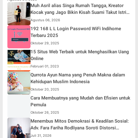
Muh Asril alias Singa Rumah Tangga, Kreator
Kocak yang Jago Bikin Kisah Suami Takut Istri
Jadi Hiburan
Agustus 06, 2026
192 168 L L Login Password WiFi Indihome
Terbaru 2025
Oktober 29, 2025
15 Situs Web Terbaik untuk Menghasilkan Uang
Online
Februari 01, 2023
Qurrota Ayun Nama yang Penuh Makna dalam
Kehidupan Muslim Indonesia
Oktober 20, 2025
Cara Membuatnya yang Mudah dan Efisien untuk
Pemula
Oktober 26, 2025
Menembus Mitos Demokrasi & Keadilan Sosial:
Adv. Fara Fariha Rodliyana Soroti Distorsi
Simpati Publik dan Aksi Main Hakim Sendiri
Juli 31, 2026