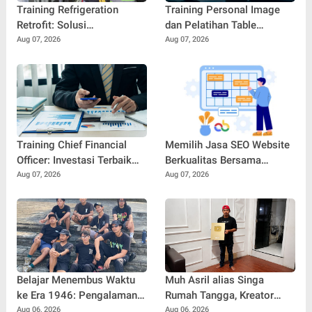
Training Refrigeration
Training Personal Image
Retrofit: Solusi
dan Pelatihan Table
Meningkatkan Efisiensi dan
Manners: Kunci
Aug 07, 2026
Aug 07, 2026
Keandalan Sistem
Membangun
Pendingin Modern
Profesionalisme dan
Kepercayaan Diri di Dunia
Kerja
Training Chief Financial
Memilih Jasa SEO Website
Officer: Investasi Terbaik
Berkualitas Bersama
untuk Mencetak Pemimpin
SEOBITT untuk
Aug 07, 2026
Aug 07, 2026
Keuangan Profesional
Meningkatkan Visibilitas
Bisnis
Belajar Menembus Waktu
Muh Asril alias Singa
ke Era 1946: Pengalaman
Rumah Tangga, Kreator
Magang Radityo Kusuma
Kocak yang Jago Bikin
Aug 06, 2026
Aug 06, 2026