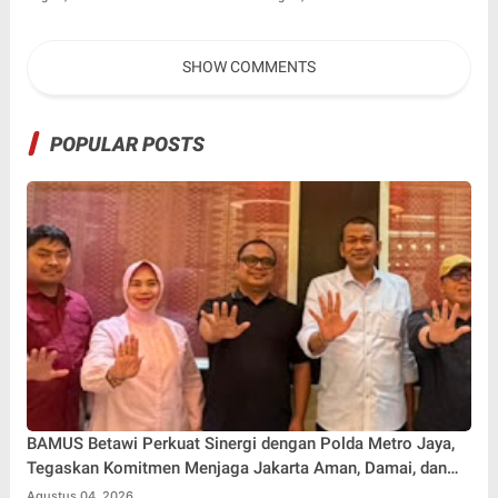
Dewa Bersama Pura-Pura
Kisah Suami Takut Istri Jadi
Props dalam Film 'Fajar
Hiburan
SHOW COMMENTS
Sebelum Merah'
POPULAR POSTS
BAMUS Betawi Perkuat Sinergi dengan Polda Metro Jaya,
Tegaskan Komitmen Menjaga Jakarta Aman, Damai, dan
Kondusif Jelang HUT ke-81 Republik Indonesia
Agustus 04, 2026