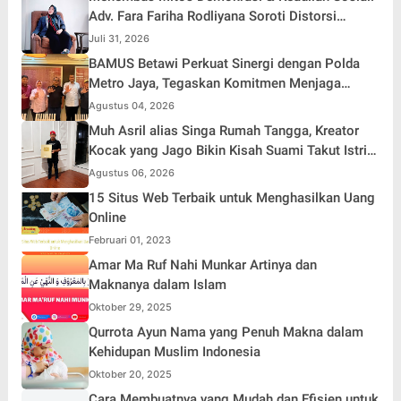
Adv. Fara Fariha Rodliyana Soroti Distorsi
Simpati Publik dan Aksi Main Hakim Sendiri
Juli 31, 2026
BAMUS Betawi Perkuat Sinergi dengan Polda
Metro Jaya, Tegaskan Komitmen Menjaga
Jakarta Aman, Damai, dan Kondusif Jelang HUT
Agustus 04, 2026
ke-81 Republik Indonesia
Muh Asril alias Singa Rumah Tangga, Kreator
Kocak yang Jago Bikin Kisah Suami Takut Istri
Jadi Hiburan
Agustus 06, 2026
15 Situs Web Terbaik untuk Menghasilkan Uang
Online
Februari 01, 2023
Amar Ma Ruf Nahi Munkar Artinya dan
Maknanya dalam Islam
Oktober 29, 2025
Qurrota Ayun Nama yang Penuh Makna dalam
Kehidupan Muslim Indonesia
Oktober 20, 2025
Cara Membuatnya yang Mudah dan Efisien untuk