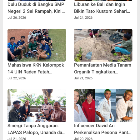
Dulu Duduk di Bangku SMP
Liburan ke Bali dan Ingin
Negeri 2 Sei Rampah, Kini
Bikin Tato Kustom Sehari
Penulis Mulai Aja Dulu
Jadi? Ini Panduannya
Jul 26, 2026
Jul 24, 2026
Ilham Febryan Kembali
sebagai Pemateri untuk
Menginspirasi Generasi
Muda
Mahasiswa KKN Kelompok
Pemanfaatan Media Tanam
14 UIN Raden Fatah
Organik Tingkatkan
Palembang Jalin
Keterampilan Masyarakat
Jul 22, 2026
Jul 21, 2026
Kebersamaan Bersama
dalam Pembibitan Tanaman
Warga Gunung Kemala
Hias
Lewat Sparing Sepak Bola
Sinergi Tanpa Anggaran:
Influencer David Ari
LAPAS Palopo, Unanda dan
Perkenalkan Pesona Pantai
LSM Wanua Lestari. Inisiasi
Nelayan Canggu Lewat
Jul 21, 2026
Jul 20, 2026