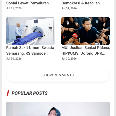
Sosial Lewat Penyaluran
Demokrasi & Keadilan
Paket Sembako di
Sosial: Adv. Fara Fariha
Jul 31, 2026
Jul 31, 2026
Kabupaten Probolinggo
Rodliyana Soroti Distorsi
Simpati Publik dan Aksi
Main Hakim Sendiri
Rumah Sakit Umum Swasta
MUI Usulkan Sanksi Pidana,
Semarang, RS Samsoe
HIPKUMSI Dorong DPR
Hidajat Perluas Layanan
Segera Bertindak
Jul 30, 2026
Jul 30, 2026
Kesehatan
SHOW COMMENTS
POPULAR POSTS