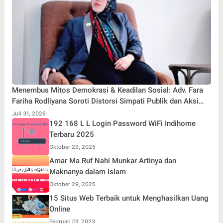
Menembus Mitos Demokrasi & Keadilan Sosial: Adv. Fara
Fariha Rodliyana Soroti Distorsi Simpati Publik dan Aksi
Main Hakim Sendiri
Juli 31, 2026
192 168 L L Login Password WiFi Indihome
Terbaru 2025
Oktober 29, 2025
Amar Ma Ruf Nahi Munkar Artinya dan
Maknanya dalam Islam
Oktober 29, 2025
15 Situs Web Terbaik untuk Menghasilkan Uang
Online
Februari 01, 2023