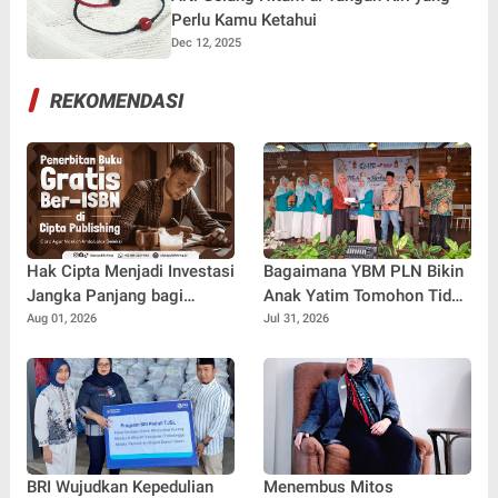
Perlu Kamu Ketahui
Dec 12, 2025
REKOMENDASI
Hak Cipta Menjadi Investasi
Bagaimana YBM PLN Bikin
Jangka Panjang bagi
Anak Yatim Tomohon Tidak
Penulis Buku
Tertinggal di Tahun Ajaran
Aug 01, 2026
Jul 31, 2026
Baru
BRI Wujudkan Kepedulian
Menembus Mitos