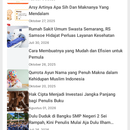
Arsy Artinya Apa Sih Dan Maknanya Yang
Mendalam
Oktober 27, 2025
Rumah Sakit Umum Swasta Semarang, RS
Samsoe Hidajat Perluas Layanan Kesehatan
Juli 30, 2026
Cara Membuatnya yang Mudah dan Efisien untuk
Pemula
Oktober 26, 2025
Qurrota Ayun Nama yang Penuh Makna dalam
Kehidupan Muslim Indonesia
Oktober 20, 2025
Hak Cipta Menjadi Investasi Jangka Panjang
bagi Penulis Buku
Agustus 01, 2026
Dulu Duduk di Bangku SMP Negeri 2 Sei
Rampah, Kini Penulis Mulai Aja Dulu Ilham
Febryan Kembali sebagai Pemateri untuk
Juli 26, 2026