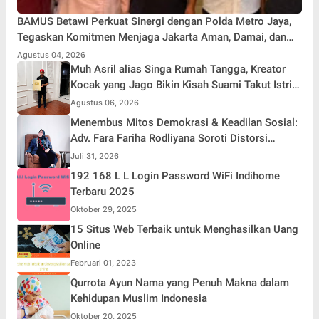
BAMUS Betawi Perkuat Sinergi dengan Polda Metro Jaya,
Tegaskan Komitmen Menjaga Jakarta Aman, Damai, dan
Kondusif Jelang HUT ke-81 Republik Indonesia
Agustus 04, 2026
Muh Asril alias Singa Rumah Tangga, Kreator
Kocak yang Jago Bikin Kisah Suami Takut Istri
Jadi Hiburan
Agustus 06, 2026
Menembus Mitos Demokrasi & Keadilan Sosial:
Adv. Fara Fariha Rodliyana Soroti Distorsi
Simpati Publik dan Aksi Main Hakim Sendiri
Juli 31, 2026
192 168 L L Login Password WiFi Indihome
Terbaru 2025
Oktober 29, 2025
15 Situs Web Terbaik untuk Menghasilkan Uang
Online
Februari 01, 2023
Qurrota Ayun Nama yang Penuh Makna dalam
Kehidupan Muslim Indonesia
Oktober 20, 2025