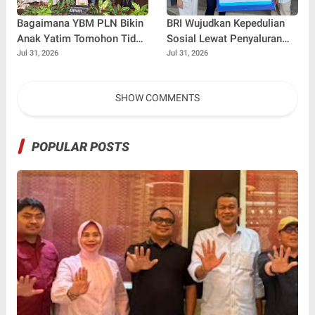
Bagaimana YBM PLN Bikin
BRI Wujudkan Kepedulian
Anak Yatim Tomohon Tidak
Sosial Lewat Penyaluran
Tertinggal di Tahun Ajaran
Paket Sembako di
Jul 31, 2026
Jul 31, 2026
Baru
Kabupaten Probolinggo
SHOW COMMENTS
POPULAR POSTS