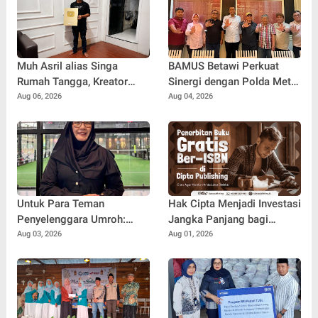
Muh Asril alias Singa
BAMUS Betawi Perkuat
Rumah Tangga, Kreator
Sinergi dengan Polda Metro
Kocak yang Jago Bikin
Jaya, Tegaskan Komitmen
Aug 06, 2026
Aug 04, 2026
Kisah Suami Takut Istri Jadi
Menjaga Jakarta Aman,
Hiburan
Damai, dan Kondusif Jelang
HUT ke-81 Republik
Indonesia
Untuk Para Teman
Hak Cipta Menjadi Investasi
Penyelenggara Umroh:
Jangka Panjang bagi
Jangan Sampai Tertipu
Penulis Buku
Aug 03, 2026
Aug 01, 2026
Tiket Pesawat