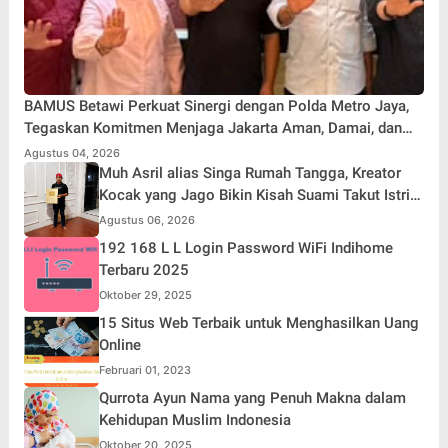
BAMUS Betawi Perkuat Sinergi dengan Polda Metro Jaya,
Tegaskan Komitmen Menjaga Jakarta Aman, Damai, dan
Kondusif Jelang HUT ke-81 Republik Indonesia
Agustus 04, 2026
Muh Asril alias Singa Rumah Tangga, Kreator
Kocak yang Jago Bikin Kisah Suami Takut Istri
Jadi Hiburan
Agustus 06, 2026
192 168 L L Login Password WiFi Indihome
Terbaru 2025
Oktober 29, 2025
15 Situs Web Terbaik untuk Menghasilkan Uang
Online
Februari 01, 2023
Qurrota Ayun Nama yang Penuh Makna dalam
Kehidupan Muslim Indonesia
Oktober 20, 2025