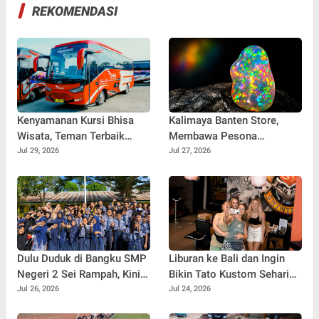
REKOMENDASI
Kenyamanan Kursi Bhisa
Kalimaya Banten Store,
Wisata, Teman Terbaik
Membawa Pesona
untuk Perjalanan Jauh
Kalimaya Banten
Jul 29, 2026
Jul 27, 2026
Menembus Pasar Nasional
dan Internasional
Dulu Duduk di Bangku SMP
Liburan ke Bali dan Ingin
Negeri 2 Sei Rampah, Kini
Bikin Tato Kustom Sehari
Penulis Mulai Aja Dulu
Jadi? Ini Panduannya
Jul 26, 2026
Jul 24, 2026
Ilham Febryan Kembali