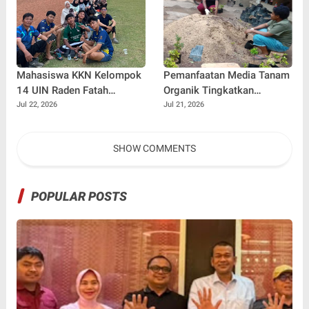
sebagai Pemateri untuk
Menginspirasi Generasi
Muda
Mahasiswa KKN Kelompok
Pemanfaatan Media Tanam
14 UIN Raden Fatah
Organik Tingkatkan
Palembang Jalin
Keterampilan Masyarakat
Jul 22, 2026
Jul 21, 2026
Kebersamaan Bersama
dalam Pembibitan Tanaman
Warga Gunung Kemala
Hias
SHOW COMMENTS
Lewat Sparing Sepak Bola
POPULAR POSTS