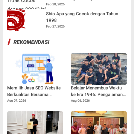
Feb 28, 2026
Shio Apa yang Cocok dengan Tahun
1998
Feb 27, 2026
REKOMENDASI
Memilih Jasa SEO Website
Belajar Menembus Waktu
Berkualitas Bersama
ke Era 1946: Pengalaman
SEOBITT untuk
Magang Radityo Kusuma
Aug 07, 2026
Aug 06, 2026
Meningkatkan Visibilitas
Dewa Bersama Pura-Pura
Bisnis
Props dalam Film 'Fajar
Sebelum Merah'