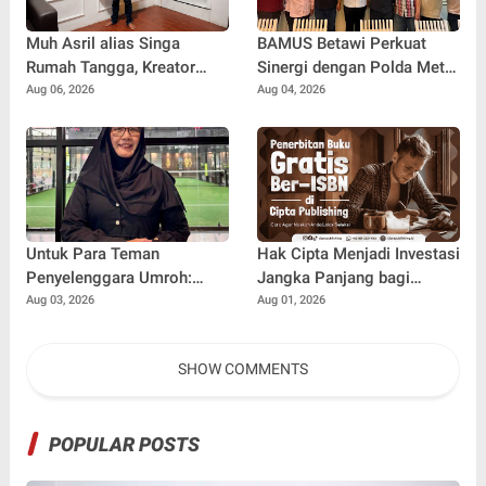
Muh Asril alias Singa
BAMUS Betawi Perkuat
Rumah Tangga, Kreator
Sinergi dengan Polda Metro
Kocak yang Jago Bikin
Jaya, Tegaskan Komitmen
Aug 06, 2026
Aug 04, 2026
Kisah Suami Takut Istri Jadi
Menjaga Jakarta Aman,
Hiburan
Damai, dan Kondusif Jelang
HUT ke-81 Republik
Indonesia
Untuk Para Teman
Hak Cipta Menjadi Investasi
Penyelenggara Umroh:
Jangka Panjang bagi
Jangan Sampai Tertipu
Penulis Buku
Aug 03, 2026
Aug 01, 2026
Tiket Pesawat
SHOW COMMENTS
POPULAR POSTS