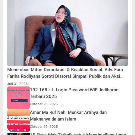
Menembus Mitos Demokrasi & Keadilan Sosial: Adv. Fara
Fariha Rodliyana Soroti Distorsi Simpati Publik dan Aksi
Main Hakim Sendiri
Juli 31, 2026
192 168 L L Login Password WiFi Indihome
Terbaru 2025
Oktober 29, 2025
Amar Ma Ruf Nahi Munkar Artinya dan
Maknanya dalam Islam
Oktober 29, 2025
15 Situs Web Terbaik untuk Menghasilkan Uang