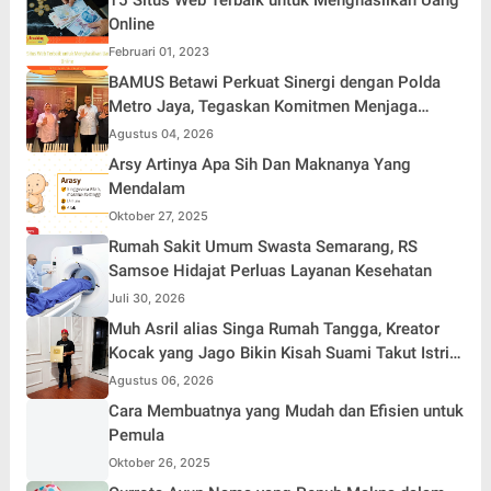
Online
Februari 01, 2023
BAMUS Betawi Perkuat Sinergi dengan Polda
Metro Jaya, Tegaskan Komitmen Menjaga
Jakarta Aman, Damai, dan Kondusif Jelang HUT
Agustus 04, 2026
ke-81 Republik Indonesia
Arsy Artinya Apa Sih Dan Maknanya Yang
Mendalam
Oktober 27, 2025
Rumah Sakit Umum Swasta Semarang, RS
Samsoe Hidajat Perluas Layanan Kesehatan
Juli 30, 2026
Muh Asril alias Singa Rumah Tangga, Kreator
Kocak yang Jago Bikin Kisah Suami Takut Istri
Jadi Hiburan
Agustus 06, 2026
Cara Membuatnya yang Mudah dan Efisien untuk
Pemula
Oktober 26, 2025