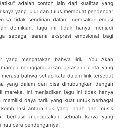
tiku" adalah contoh lain dari kualitas yang
 Liriknya yang jujur dan tulus membuat pendengar
eka tidak sendirian dalam merasakan emosi
n demikian, lagu ini tidak hanya menjadi
juga sebagai sarana ekspresi emosional bagi
r yang mengatakan bahwa lirik "You Akan
" mampu menggambarkan perasaan cinta yang
merasa bahwa setiap kata dalam lirik tersebut
a yang dalam dan bisa dihubungkan dengan
You Akan Berada Di Hatiku Niki Lirik
You Akan Berada Di Hatiku Niki Lirik
Nalarrakyat.com - Media Kritis
Nalarrakyat.com - Media Kritis
i mereka. Ini menjadikan lagu ini tidak hanya
ga memiliki daya tarik yang kuat untuk berbagai
Bagikan ke media lain
Bagikan ke media lain
kombinasi antara lirik yang indah dan musik
ki berhasil menciptakan sebuah karya yang
 hati para pendengarnya.