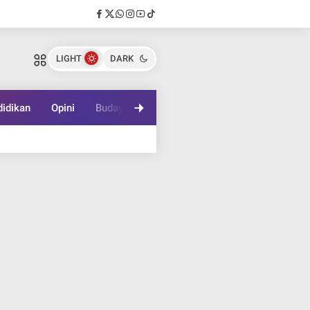
LIGHT
DARK
idikan
Opini
Budaya
Lifestyle
Game