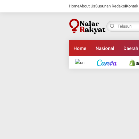
Home
About Us
Susunan Redaksi
Kontak
Home
Nasional
Daerah