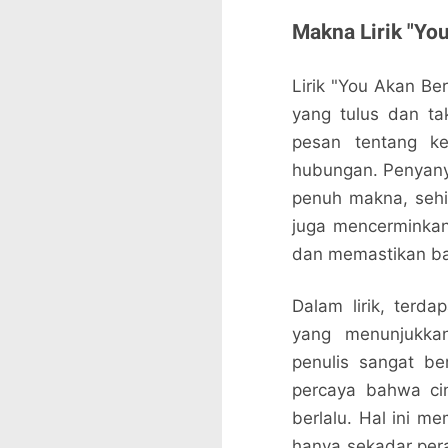
Makna Lirik "Yo
Lirik "You Akan B
yang tulus dan tak
pesan tentang ke
hubungan. Penyan
penuh makna, sehi
juga mencerminkan
dan memastikan bah
Dalam lirik, terda
yang menunjukka
penulis sangat b
percaya bahwa ci
berlalu. Hal ini m
hanya sekadar pera