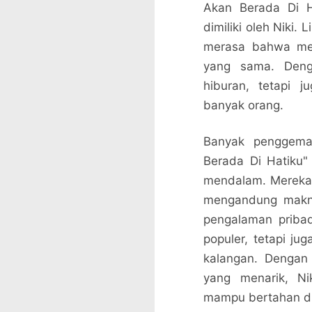
Akan Berada Di Ha
dimiliki oleh Niki.
merasa bahwa mer
yang sama. Denga
hiburan, tetapi 
banyak orang.
Banyak penggema
Berada Di Hatiku
mendalam. Mereka 
mengandung makn
pengalaman pribad
populer, tetapi ju
kalangan. Dengan 
yang menarik, Ni
mampu bertahan di