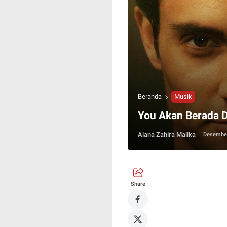
Beranda
Musik
You Akan Berada Di
Alana Zahira Malika
Desember
Share