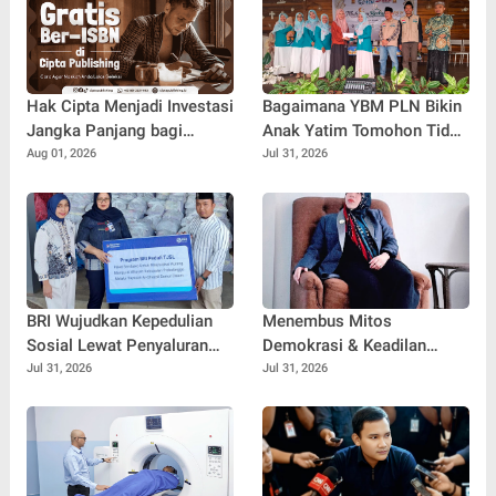
Hak Cipta Menjadi Investasi
Bagaimana YBM PLN Bikin
Jangka Panjang bagi
Anak Yatim Tomohon Tidak
Penulis Buku
Tertinggal di Tahun Ajaran
Aug 01, 2026
Jul 31, 2026
Baru
BRI Wujudkan Kepedulian
Menembus Mitos
Sosial Lewat Penyaluran
Demokrasi & Keadilan
Paket Sembako di
Sosial: Adv. Fara Fariha
Jul 31, 2026
Jul 31, 2026
Kabupaten Probolinggo
Rodliyana Soroti Distorsi
Simpati Publik dan Aksi
Main Hakim Sendiri