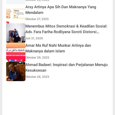
Arsy Artinya Apa Sih Dan Maknanya Yang
Mendalam
Oktober 27, 2025
Menembus Mitos Demokrasi & Keadilan Sosial:
Adv. Fara Fariha Rodliyana Soroti Distorsi
Simpati Publik dan Aksi Main Hakim Sendiri
Juli 31, 2026
Amar Ma Ruf Nahi Munkar Artinya dan
Maknanya dalam Islam
Oktober 29, 2025
Ahmad Badawi: Inspirasi dan Perjalanan Menuju
Kesuksesan
Oktober 26, 2025