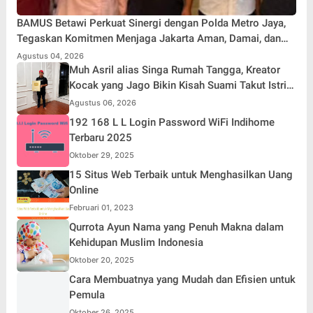
BAMUS Betawi Perkuat Sinergi dengan Polda Metro Jaya,
Tegaskan Komitmen Menjaga Jakarta Aman, Damai, dan
Kondusif Jelang HUT ke-81 Republik Indonesia
Agustus 04, 2026
Muh Asril alias Singa Rumah Tangga, Kreator
Kocak yang Jago Bikin Kisah Suami Takut Istri
Jadi Hiburan
Agustus 06, 2026
192 168 L L Login Password WiFi Indihome
Terbaru 2025
Oktober 29, 2025
15 Situs Web Terbaik untuk Menghasilkan Uang
Online
Februari 01, 2023
Qurrota Ayun Nama yang Penuh Makna dalam
Kehidupan Muslim Indonesia
Oktober 20, 2025
Cara Membuatnya yang Mudah dan Efisien untuk
Pemula
Oktober 26, 2025