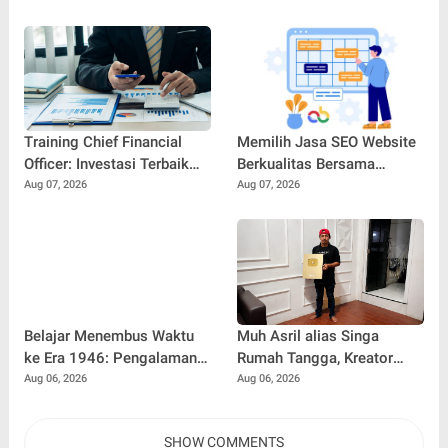
Keandalan Sistem
Membangun
Pendingin Modern
Profesionalisme dan
Kepercayaan Diri di Dunia
Kerja
Training Chief Financial
Memilih Jasa SEO Website
Officer: Investasi Terbaik
Berkualitas Bersama
untuk Mencetak Pemimpin
SEOBITT untuk
Aug 07, 2026
Aug 07, 2026
Keuangan Profesional
Meningkatkan Visibilitas
Bisnis
Belajar Menembus Waktu
Muh Asril alias Singa
ke Era 1946: Pengalaman
Rumah Tangga, Kreator
Magang Radityo Kusuma
Kocak yang Jago Bikin
Aug 06, 2026
Aug 06, 2026
Dewa Bersama Pura-Pura
Kisah Suami Takut Istri Jadi
Props dalam Film 'Fajar
Hiburan
SHOW COMMENTS
Sebelum Merah'