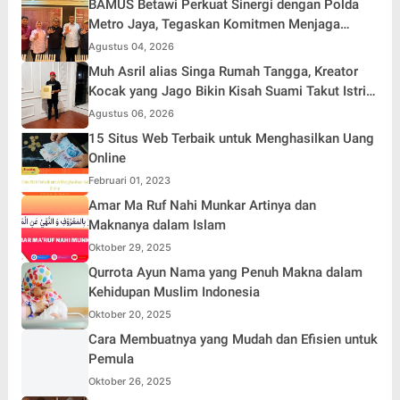
BAMUS Betawi Perkuat Sinergi dengan Polda
Metro Jaya, Tegaskan Komitmen Menjaga
Jakarta Aman, Damai, dan Kondusif Jelang HUT
Agustus 04, 2026
ke-81 Republik Indonesia
Muh Asril alias Singa Rumah Tangga, Kreator
Kocak yang Jago Bikin Kisah Suami Takut Istri
Jadi Hiburan
Agustus 06, 2026
15 Situs Web Terbaik untuk Menghasilkan Uang
Online
Februari 01, 2023
Amar Ma Ruf Nahi Munkar Artinya dan
Maknanya dalam Islam
Oktober 29, 2025
Qurrota Ayun Nama yang Penuh Makna dalam
Kehidupan Muslim Indonesia
Oktober 20, 2025
Cara Membuatnya yang Mudah dan Efisien untuk
Pemula
Oktober 26, 2025