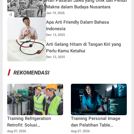
Hari Pasaran Jawa yang Unik dan Penuh
Makna dalam Budaya Nusantara
Jan 19, 2026
Apa Arti Friendly Dalam Bahasa
Indonesia
Dec 13, 2025
Arti Gelang Hitam di Tangan Kiri yang
Perlu Kamu Ketahui
Dec 12, 2025
REKOMENDASI
Training Refrigeration
Training Personal Image
Retrofit: Solusi
dan Pelatihan Table
Meningkatkan Efisiensi dan
Manners: Kunci
Aug 07, 2026
Aug 07, 2026