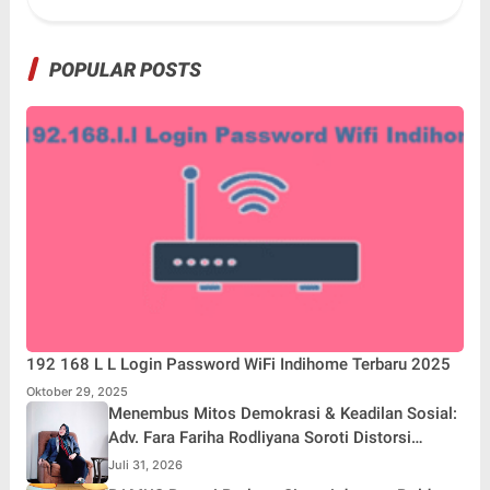
POPULAR POSTS
192 168 L L Login Password WiFi Indihome Terbaru 2025
Oktober 29, 2025
Menembus Mitos Demokrasi & Keadilan Sosial:
Adv. Fara Fariha Rodliyana Soroti Distorsi
Simpati Publik dan Aksi Main Hakim Sendiri
Juli 31, 2026