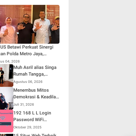
S Betawi Perkuat Sinergi
an Polda Metro Jaya,
askan Komitmen Menjaga
us 04, 2026
rta Aman, Damai, dan
Muh Asril alias Singa
usif Jelang HUT ke-81
Rumah Tangga,
blik Indonesia
Kreator Kocak yang
Agustus 06, 2026
Jago Bikin Kisah
Menembus Mitos
Suami Takut Istri Jadi
Demokrasi & Keadilan
Hiburan
Sosial: Adv. Fara
Juli 31, 2026
Fariha Rodliyana
192 168 L L Login
Soroti Distorsi
Password WiFi
Simpati Publik dan
Indihome Terbaru
Oktober 29, 2025
Aksi Main Hakim
2025
15 Situs Web Terbaik