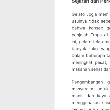
Sejarah dan Per
Gelato Jogja memil
usulnya tidak se
bahwa konsep gel
penjajah Eropa di
ini, gelato telah 
banyak toko yan
Dalam beberapa tah
meningkat pesat,
makanan sehat dan
Pengembangan ge
masyarakat untuk m
manis dan kaya a
menggunakan susu
lainnya untuk mema