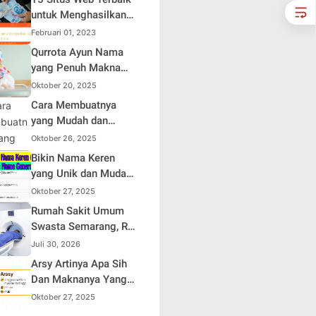
Sendiri
untuk Menghasilkan
Uang Online
Februari 01, 2023
Qurrota Ayun Nama
yang Penuh Makna
dalam Kehidupan
Oktober 20, 2025
Muslim Indonesia
Cara Membuatnya
yang Mudah dan
Efisien untuk Pemula
Oktober 26, 2025
Bikin Nama Keren
yang Unik dan Mudah
Dihafal
Oktober 27, 2025
Rumah Sakit Umum
Swasta Semarang, RS
Samsoe Hidajat
Juli 30, 2026
Perluas Layanan
Arsy Artinya Apa Sih
Kesehatan
Dan Maknanya Yang
Mendalam
Oktober 27, 2025