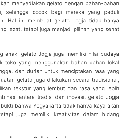
hkan menyediakan gelato dengan bahan-bahan
i, sehingga cocok bagi mereka yang peduli
n. Hal ini membuat gelato Jogja tidak hanya
ng lezat, tetapi juga menjadi pilihan yang sehat
g enak, gelato Jogja juga memiliki nilai budaya
yak toko yang menggunakan bahan-bahan lokal
angga, dan durian untuk menciptakan rasa yang
atan gelato juga dilakukan secara tradisional,
Gelato Jogja Rasa Khas yang Wajib Dicoba saat
Gelato Jogja Rasa Khas yang Wajib Dicoba saat
lkan tekstur yang lembut dan rasa yang lebih
Berkunjung ke Kota Yogyakarta
Berkunjung ke Kota Yogyakarta
inasi antara tradisi dan inovasi, gelato Jogja
Nalarrakyat.com - Media Kritis
Nalarrakyat.com - Media Kritis
 bukti bahwa Yogyakarta tidak hanya kaya akan
Bagikan ke media lain
Bagikan ke media lain
etapi juga memiliki kreativitas dalam bidang