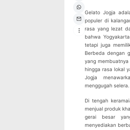
Gelato Jogja ada
populer di kalan
rasa yang lezat da
bahwa Yogyakarta
tetapi juga memili
Berbeda dengan gel
yang membuatnya un
hingga rasa lokal y
Jogja menawark
menggugah selera.
Di tengah keramai
menjual produk khas 
gerai besar yan
menyediakan berbag