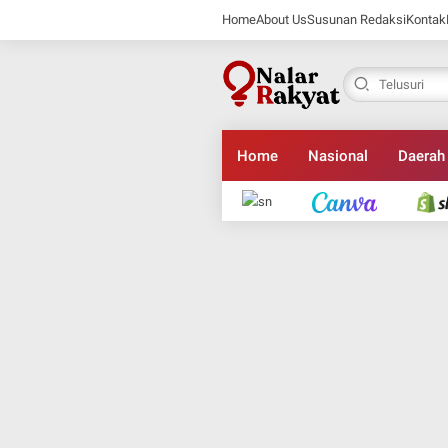
Home
About Us
Susunan Redaksi
Kontak
Home
Nasional
Daerah