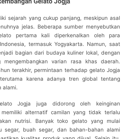
kembangan Gelato Jogja
iki sejarah yang cukup panjang, meskipun asal
penuhnya jelas. Beberapa sumber menyebutkan
ato pertama kali diperkenalkan oleh para
 Indonesia, termasuk Yogyakarta. Namun, saat
menjadi bagian dari budaya kuliner lokal, dengan
g mengembangkan varian rasa khas daerah.
un terakhir, permintaan terhadap gelato Jogja
 terutama karena adanya tren global tentang
 alami.
lato Jogja juga didorong oleh keinginan
emiliki alternatif camilan yang tidak terlalu
kan nutrisi. Banyak toko gelato yang mulai
 segar, buah segar, dan bahan-bahan alami
stikan kualitas produk yang dijual. Selain itu,