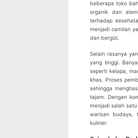
beberapa toko ba
organik dan alam
terhadap kesehata
menjadi camilan ya
dan bergizi.
Selain rasanya yan
yang tinggi. Ban
seperti kelapa, m
khas. Proses pembu
sehingga menghasi
tajam. Dengan komb
menjadi salah satu
warisan budaya, t
kuliner.