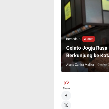
Beranda
Wisata
Gelato Jogja Rasa
Berkunjung ke Kot
Alana Zahira Malika
Oktober 
Share