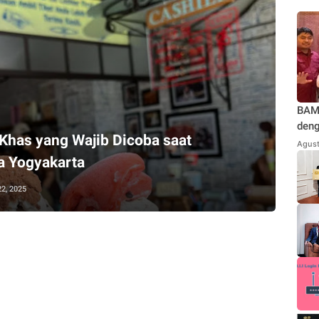
BAMU
deng
 Khas yang Wajib Dicoba saat
Teg
Agust
Jaka
a Yogyakarta
Kond
Repu
22, 2025