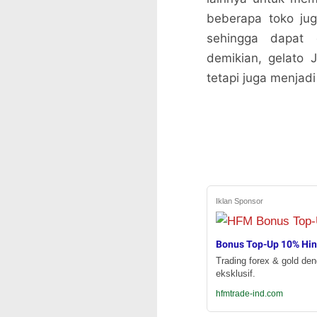
beberapa toko ju
sehingga dapat 
demikian, gelato 
tetapi juga menjad
Iklan Sponsor
Bonus Top-Up 10% Hi
Trading forex & gold de
eksklusif.
hfmtrade-ind.com