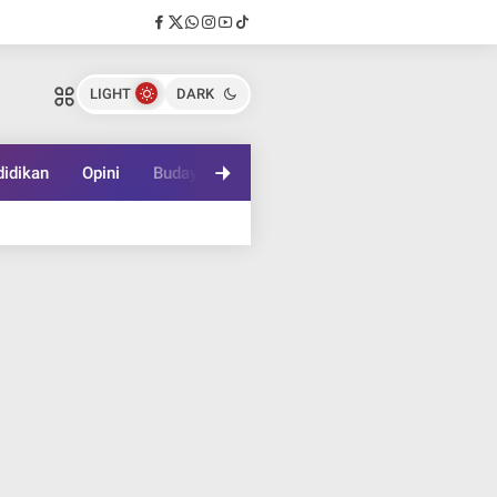
LIGHT
DARK
idikan
Opini
Budaya
Lifestyle
Game