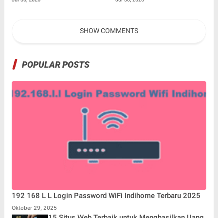
Hidajat Perluas Layanan
Segera Bertindak
Kesehatan
SHOW COMMENTS
POPULAR POSTS
192 168 L L Login Password WiFi Indihome Terbaru 2025
Oktober 29, 2025
15 Situs Web Terbaik untuk Menghasilkan Uang