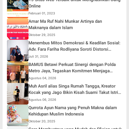
Online
Februari 01, 2023
Amar Ma Ruf Nahi Munkar Artinya dan
Maknanya dalam Islam
Oktober 29, 2025
Menembus Mitos Demokrasi & Keadilan Sosial:
Adv. Fara Fariha Rodliyana Soroti Distorsi
Simpati Publik dan Aksi Main Hakim Sendiri
Juli 31, 2026
BAMUS Betawi Perkuat Sinergi dengan Polda
Metro Jaya, Tegaskan Komitmen Menjaga
Jakarta Aman, Damai, dan Kondusif Jelang HUT
Agustus 04, 2026
ke-81 Republik Indonesia
Muh Asril alias Singa Rumah Tangga, Kreator
Kocak yang Jago Bikin Kisah Suami Takut Istri
Jadi Hiburan
Agustus 06, 2026
Qurrota Ayun Nama yang Penuh Makna dalam
Kehidupan Muslim Indonesia
Oktober 20, 2025