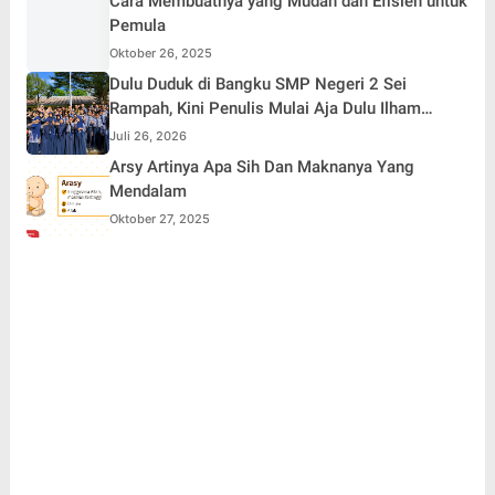
Cara Membuatnya yang Mudah dan Efisien untuk
Pemula
Oktober 26, 2025
Dulu Duduk di Bangku SMP Negeri 2 Sei
Rampah, Kini Penulis Mulai Aja Dulu Ilham
Febryan Kembali sebagai Pemateri untuk
Juli 26, 2026
Menginspirasi Generasi Muda
Arsy Artinya Apa Sih Dan Maknanya Yang
Mendalam
Oktober 27, 2025