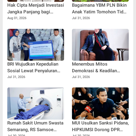
Hak Cipta Menjadi Investasi
Bagaimana YBM PLN Bikin
Jangka Panjang bagi
Anak Yatim Tomohon Tidak
Penulis Buku
Tertinggal di Tahun Ajaran
Aug 01, 2026
Jul 31, 2026
Baru
BRI Wujudkan Kepedulian
Menembus Mitos
Sosial Lewat Penyaluran
Demokrasi & Keadilan
Paket Sembako di
Sosial: Adv. Fara Fariha
Jul 31, 2026
Jul 31, 2026
Kabupaten Probolinggo
Rodliyana Soroti Distorsi
Simpati Publik dan Aksi
Main Hakim Sendiri
Rumah Sakit Umum Swasta
MUI Usulkan Sanksi Pidana,
Semarang, RS Samsoe
HIPKUMSI Dorong DPR
Jul 30, 2026
Jul 30, 2026