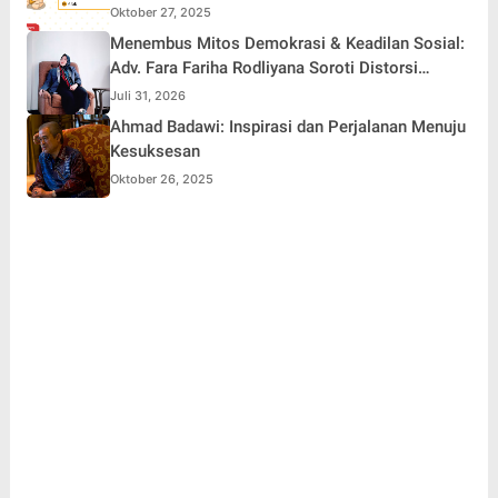
Oktober 27, 2025
Menembus Mitos Demokrasi & Keadilan Sosial:
Adv. Fara Fariha Rodliyana Soroti Distorsi
Simpati Publik dan Aksi Main Hakim Sendiri
Juli 31, 2026
Ahmad Badawi: Inspirasi dan Perjalanan Menuju
Kesuksesan
Oktober 26, 2025