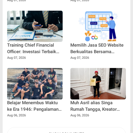
Meningkatkan Efisiensi dan
Manners: Kunci
Aug 07, 2026
Aug 07, 2026
Keandalan Sistem
Membangun
Pendingin Modern
Profesionalisme dan
Kepercayaan Diri di Dunia
Kerja
Training Chief Financial
Memilih Jasa SEO Website
Officer: Investasi Terbaik
Berkualitas Bersama
untuk Mencetak Pemimpin
SEOBITT untuk
Aug 07, 2026
Aug 07, 2026
Keuangan Profesional
Meningkatkan Visibilitas
Bisnis
Belajar Menembus Waktu
Muh Asril alias Singa
ke Era 1946: Pengalaman
Rumah Tangga, Kreator
Magang Radityo Kusuma
Kocak yang Jago Bikin
Aug 06, 2026
Aug 06, 2026
Dewa Bersama Pura-Pura
Kisah Suami Takut Istri Jadi
Props dalam Film 'Fajar
Hiburan