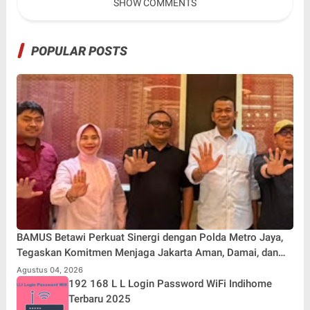
SHOW COMMENTS
Sebelum Merah'
POPULAR POSTS
BAMUS Betawi Perkuat Sinergi dengan Polda Metro Jaya,
Tegaskan Komitmen Menjaga Jakarta Aman, Damai, dan
Kondusif Jelang HUT ke-81 Republik Indonesia
Agustus 04, 2026
192 168 L L Login Password WiFi Indihome
Terbaru 2025