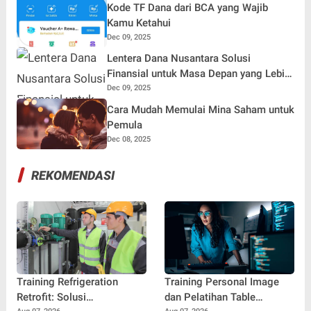
Kode TF Dana dari BCA yang Wajib
Kamu Ketahui
Dec 09, 2025
Lentera Dana Nusantara Solusi
Finansial untuk Masa Depan yang Lebih
Cerah
Dec 09, 2025
Cara Mudah Memulai Mina Saham untuk
Pemula
Dec 08, 2025
REKOMENDASI
Training Refrigeration
Training Personal Image
Retrofit: Solusi
dan Pelatihan Table