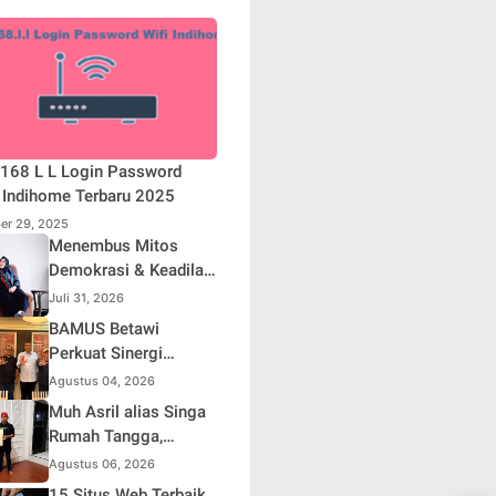
168 L L Login Password
 Indihome Terbaru 2025
er 29, 2025
Menembus Mitos
Demokrasi & Keadilan
Sosial: Adv. Fara
Juli 31, 2026
Fariha Rodliyana
BAMUS Betawi
Soroti Distorsi
Perkuat Sinergi
Simpati Publik dan
dengan Polda Metro
Agustus 04, 2026
Aksi Main Hakim
Jaya, Tegaskan
Muh Asril alias Singa
Sendiri
Komitmen Menjaga
Rumah Tangga,
Jakarta Aman, Damai,
Kreator Kocak yang
Agustus 06, 2026
dan Kondusif Jelang
Jago Bikin Kisah
15 Situs Web Terbaik