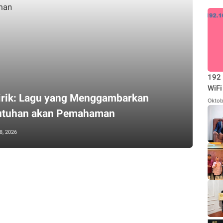
192 
WiFi
irik: Lagu yang Menggambarkan
Oktob
utuhan akan Pemahaman
8, 2026