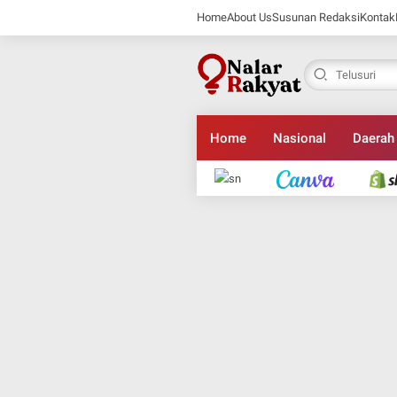
Home
About Us
Susunan Redaksi
Kontak
Home
Nasional
Daerah