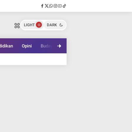
LIGHT
DARK
idikan
Opini
Budaya
Lifestyle
Game