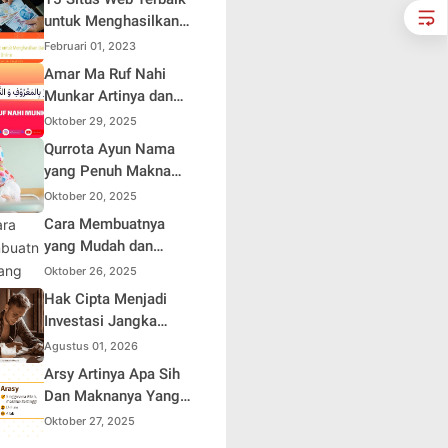
HUT ke-81 Republik
Suami Takut Istri Jadi
untuk Menghasilkan
Indonesia
Hiburan
Uang Online
Februari 01, 2023
Amar Ma Ruf Nahi
Munkar Artinya dan
Maknanya dalam
Oktober 29, 2025
Islam
Qurrota Ayun Nama
yang Penuh Makna
dalam Kehidupan
Oktober 20, 2025
Muslim Indonesia
Cara Membuatnya
yang Mudah dan
Efisien untuk Pemula
Oktober 26, 2025
Hak Cipta Menjadi
Investasi Jangka
Panjang bagi Penulis
Agustus 01, 2026
Buku
Arsy Artinya Apa Sih
Dan Maknanya Yang
Mendalam
Oktober 27, 2025