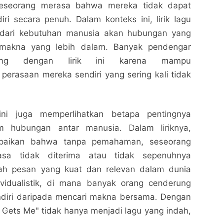
seseorang merasa bahwa mereka tidak dapat
ri secara penuh. Dalam konteks ini, lirik lagu
 dari kebutuhan manusia akan hubungan yang
makna yang lebih dalam. Banyak pendengar
ung dengan lirik ini karena mampu
perasaan mereka sendiri yang sering kali tidak
 ini juga memperlihatkan betapa pentingnya
 hubungan antar manusia. Dalam liriknya,
Nobody Gets Me Lirik: Lagu yang Menggambarkan
Nobody Gets Me Lirik: Lagu yang Menggambarkan
paikan bahwa tanpa pemahaman, seseorang
Kesepian dan Kebutuhan akan Pemahaman
Kesepian dan Kebutuhan akan Pemahaman
asa tidak diterima atau tidak sepenuhnya
Nalarrakyat.com - Media Kritis
Nalarrakyat.com - Media Kritis
lah pesan yang kuat dan relevan dalam dunia
Bagikan ke media lain
Bagikan ke media lain
vidualistik, di mana banyak orang cenderung
endiri daripada mencari makna bersama. Dengan
Gets Me" tidak hanya menjadi lagu yang indah,