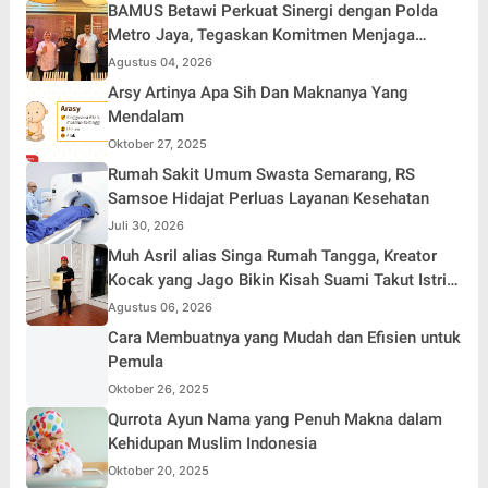
BAMUS Betawi Perkuat Sinergi dengan Polda
Metro Jaya, Tegaskan Komitmen Menjaga
Jakarta Aman, Damai, dan Kondusif Jelang HUT
Agustus 04, 2026
ke-81 Republik Indonesia
Arsy Artinya Apa Sih Dan Maknanya Yang
Mendalam
Oktober 27, 2025
Rumah Sakit Umum Swasta Semarang, RS
Samsoe Hidajat Perluas Layanan Kesehatan
Juli 30, 2026
Muh Asril alias Singa Rumah Tangga, Kreator
Kocak yang Jago Bikin Kisah Suami Takut Istri
Jadi Hiburan
Agustus 06, 2026
Cara Membuatnya yang Mudah dan Efisien untuk
Pemula
Oktober 26, 2025
Qurrota Ayun Nama yang Penuh Makna dalam
Kehidupan Muslim Indonesia
Oktober 20, 2025