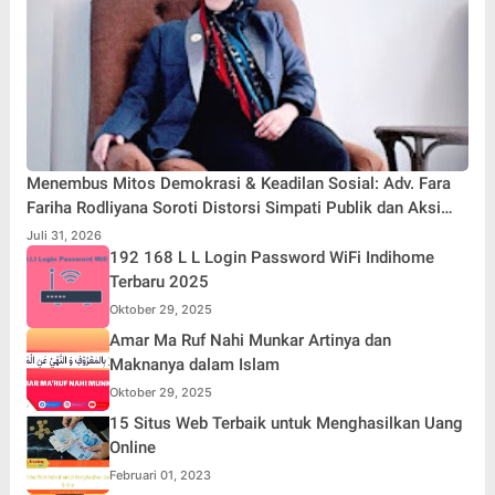
Menembus Mitos Demokrasi & Keadilan Sosial: Adv. Fara
Fariha Rodliyana Soroti Distorsi Simpati Publik dan Aksi
Main Hakim Sendiri
Juli 31, 2026
192 168 L L Login Password WiFi Indihome
Terbaru 2025
Oktober 29, 2025
Amar Ma Ruf Nahi Munkar Artinya dan
Maknanya dalam Islam
Oktober 29, 2025
15 Situs Web Terbaik untuk Menghasilkan Uang
Online
Februari 01, 2023