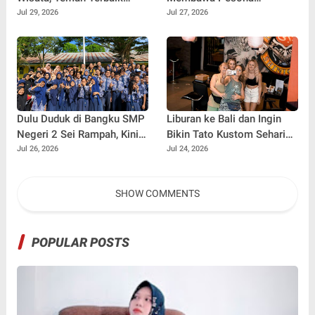
untuk Perjalanan Jauh
Kalimaya Banten
Jul 29, 2026
Jul 27, 2026
Menembus Pasar Nasional
dan Internasional
Dulu Duduk di Bangku SMP
Liburan ke Bali dan Ingin
Negeri 2 Sei Rampah, Kini
Bikin Tato Kustom Sehari
Penulis Mulai Aja Dulu
Jadi? Ini Panduannya
Jul 26, 2026
Jul 24, 2026
Ilham Febryan Kembali
sebagai Pemateri untuk
SHOW COMMENTS
Menginspirasi Generasi
Muda
POPULAR POSTS