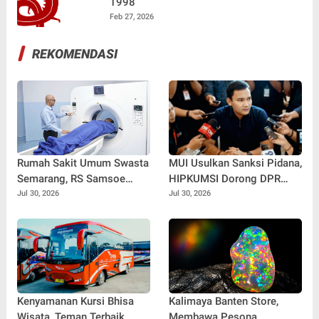
1998
Feb 27, 2026
REKOMENDASI
Rumah Sakit Umum Swasta
MUI Usulkan Sanksi Pidana,
Semarang, RS Samsoe
HIPKUMSI Dorong DPR
Hidajat Perluas Layanan
Segera Bertindak
Jul 30, 2026
Jul 30, 2026
Kesehatan
Kenyamanan Kursi Bhisa
Kalimaya Banten Store,
Wisata, Teman Terbaik
Membawa Pesona