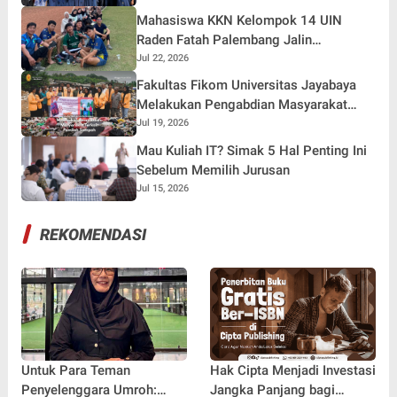
Pemateri untuk Menginspirasi Generasi
Mahasiswa KKN Kelompok 14 UIN
Muda
Raden Fatah Palembang Jalin
Kebersamaan Bersama Warga Gunung
Jul 22, 2026
Kemala Lewat Sparing Sepak Bola
Fakultas Fikom Universitas Jayabaya
Melakukan Pengabdian Masyarakat
Terkait Pemilah Sampah
Jul 19, 2026
Mau Kuliah IT? Simak 5 Hal Penting Ini
Sebelum Memilih Jurusan
Jul 15, 2026
REKOMENDASI
Untuk Para Teman
Hak Cipta Menjadi Investasi
Penyelenggara Umroh:
Jangka Panjang bagi