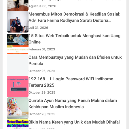
Jadi Hiburan
Agustus 06, 2026
Menembus Mitos Demokrasi & Keadilan Sosial:
Adv. Fara Fariha Rodliyana Soroti Distorsi
Simpati Publik dan Aksi Main Hakim Sendiri
Juli 31, 2026
15 Situs Web Terbaik untuk Menghasilkan Uang
Online
Februari 01, 2023
Cara Membuatnya yang Mudah dan Efisien untuk
Pemula
Oktober 26, 2025
192 168 L L Login Password WiFi Indihome
Terbaru 2025
Oktober 29, 2025
Qurrota Ayun Nama yang Penuh Makna dalam
Kehidupan Muslim Indonesia
Oktober 20, 2025
Bikin Nama Keren yang Unik dan Mudah Dihafal