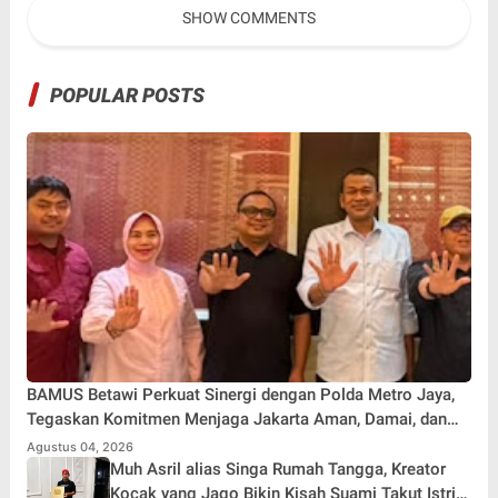
SHOW COMMENTS
Main Hakim Sendiri
POPULAR POSTS
BAMUS Betawi Perkuat Sinergi dengan Polda Metro Jaya,
Tegaskan Komitmen Menjaga Jakarta Aman, Damai, dan
Kondusif Jelang HUT ke-81 Republik Indonesia
Agustus 04, 2026
Muh Asril alias Singa Rumah Tangga, Kreator
Kocak yang Jago Bikin Kisah Suami Takut Istri