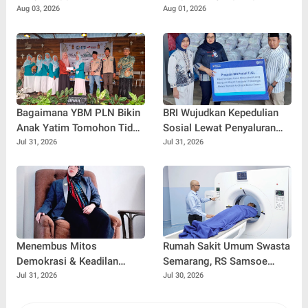
Jangan Sampai Tertipu
Penulis Buku
Aug 03, 2026
Aug 01, 2026
Tiket Pesawat
Bagaimana YBM PLN Bikin
BRI Wujudkan Kepedulian
Anak Yatim Tomohon Tidak
Sosial Lewat Penyaluran
Tertinggal di Tahun Ajaran
Paket Sembako di
Jul 31, 2026
Jul 31, 2026
Baru
Kabupaten Probolinggo
Menembus Mitos
Rumah Sakit Umum Swasta
Demokrasi & Keadilan
Semarang, RS Samsoe
Sosial: Adv. Fara Fariha
Hidajat Perluas Layanan
Jul 31, 2026
Jul 30, 2026
Rodliyana Soroti Distorsi
Kesehatan
Simpati Publik dan Aksi