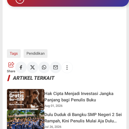
Tags
Pendidikan
Share
ARTIKEL TERKAIT
Hak Cipta Menjadi Investasi Jangka
Panjang bagi Penulis Buku
Aug 01, 2026
Dulu Duduk di Bangku SMP Negeri 2 Sei
Rampah, Kini Penulis Mulai Aja Dulu
Ilham Febryan Kembali sebagai
Jul 26, 2026