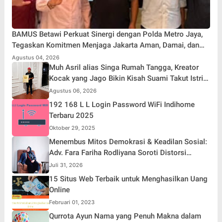
BAMUS Betawi Perkuat Sinergi dengan Polda Metro Jaya,
Tegaskan Komitmen Menjaga Jakarta Aman, Damai, dan
Kondusif Jelang HUT ke-81 Republik Indonesia
Agustus 04, 2026
Muh Asril alias Singa Rumah Tangga, Kreator
Kocak yang Jago Bikin Kisah Suami Takut Istri
Jadi Hiburan
Agustus 06, 2026
192 168 L L Login Password WiFi Indihome
Terbaru 2025
Oktober 29, 2025
Menembus Mitos Demokrasi & Keadilan Sosial:
Adv. Fara Fariha Rodliyana Soroti Distorsi
Simpati Publik dan Aksi Main Hakim Sendiri
Juli 31, 2026
15 Situs Web Terbaik untuk Menghasilkan Uang
Online
Februari 01, 2023
Qurrota Ayun Nama yang Penuh Makna dalam