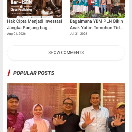
Indonesia
Hak Cipta Menjadi Investasi
Bagaimana YBM PLN Bikin
Jangka Panjang bagi
Anak Yatim Tomohon Tidak
Penulis Buku
Tertinggal di Tahun Ajaran
Aug 01, 2026
Jul 31, 2026
Baru
SHOW COMMENTS
POPULAR POSTS