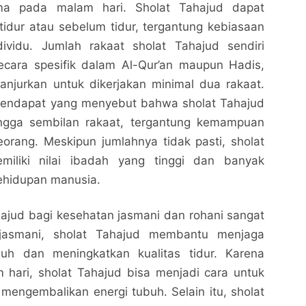
tama pada malam hari. Sholat Tahajud dapat
 tidur atau sebelum tidur, tergantung kebiasaan
ividu. Jumlah rakaat sholat Tahajud sendiri
secara spesifik dalam Al-Qur’an maupun Hadis,
anjurkan untuk dikerjakan minimal dua rakaat.
pendapat yang menyebut bahwa sholat Tahajud
ingga sembilan rakaat, tergantung kemampuan
orang. Meskipun jumlahnya tidak pasti, sholat
miliki nilai ibadah yang tinggi dan banyak
ehidupan manusia.
Tahajud Berapa Rakaat dan Manfaatnya bagi
Tahajud Berapa Rakaat dan Manfaatnya bagi
Kesehatan Jasmani dan Rohani
Kesehatan Jasmani dan Rohani
ajud bagi kesehatan jasmani dan rohani sangat
Nalarrakyat.com - Media Kritis
Nalarrakyat.com - Media Kritis
 jasmani, sholat Tahajud membantu menjaga
Bagikan ke media lain
Bagikan ke media lain
uh dan meningkatkan kualitas tidur. Karena
 hari, sholat Tahajud bisa menjadi cara untuk
mengembalikan energi tubuh. Selain itu, sholat