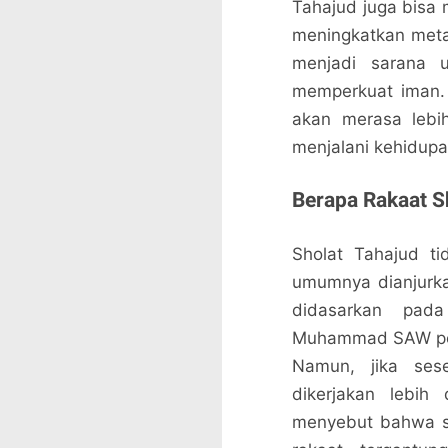
Tahajud juga bisa
meningkatkan metab
menjadi sarana 
memperkuat iman.
akan merasa lebi
menjalani kehidupa
Berapa Rakaat S
Sholat Tahajud ti
umumnya dianjurkan
didasarkan pad
Muhammad SAW per
Namun, jika ses
dikerjakan lebih
menyebut bahwa sh