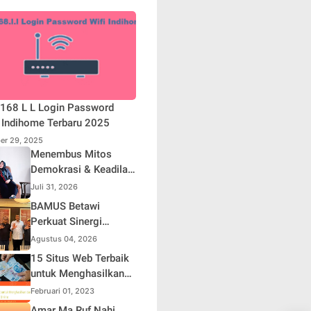
168 L L Login Password
 Indihome Terbaru 2025
er 29, 2025
Menembus Mitos
Demokrasi & Keadilan
Sosial: Adv. Fara
Juli 31, 2026
Fariha Rodliyana
BAMUS Betawi
Soroti Distorsi
Perkuat Sinergi
Simpati Publik dan
dengan Polda Metro
Agustus 04, 2026
Aksi Main Hakim
Jaya, Tegaskan
15 Situs Web Terbaik
Sendiri
Komitmen Menjaga
untuk Menghasilkan
Jakarta Aman, Damai,
Uang Online
Februari 01, 2023
dan Kondusif Jelang
Amar Ma Ruf Nahi