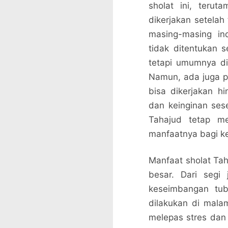
sholat ini, teru
dikerjakan setelah
masing-masing ind
tidak ditentukan 
tetapi umumnya di
Namun, ada juga 
bisa dikerjakan h
dan keinginan sese
Tahajud tetap me
manfaatnya bagi k
Manfaat sholat Tah
besar. Dari segi
keseimbangan tub
dilakukan di malam
melepas stres dan 