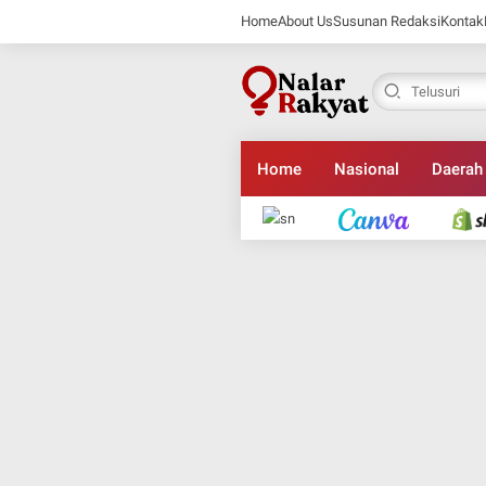
Home
About Us
Susunan Redaksi
Kontak
Home
Nasional
Daerah