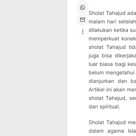
Sholat Tahajud ada
malam hari setelah
dilakukan ketika s
memperkuat koneks
sholat Tahajud ti
juga bisa dikerj
luar biasa bagi ke
belum mengetahui s
dianjurkan dan b
Artikel ini akan m
sholat Tahajud, s
dan spiritual.
Sholat Tahajud me
dalam agama Isl