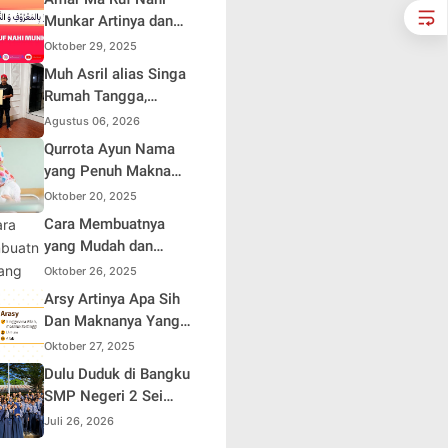
HUT ke-81 Republik
Munkar Artinya dan
Indonesia
Maknanya dalam
Oktober 29, 2025
Islam
Muh Asril alias Singa
Rumah Tangga,
Kreator Kocak yang
Agustus 06, 2026
Jago Bikin Kisah
Qurrota Ayun Nama
Suami Takut Istri Jadi
yang Penuh Makna
Hiburan
dalam Kehidupan
Oktober 20, 2025
Muslim Indonesia
Cara Membuatnya
yang Mudah dan
Efisien untuk Pemula
Oktober 26, 2025
Arsy Artinya Apa Sih
Dan Maknanya Yang
Mendalam
Oktober 27, 2025
Dulu Duduk di Bangku
SMP Negeri 2 Sei
Rampah, Kini Penulis
Juli 26, 2026
Mulai Aja Dulu Ilham