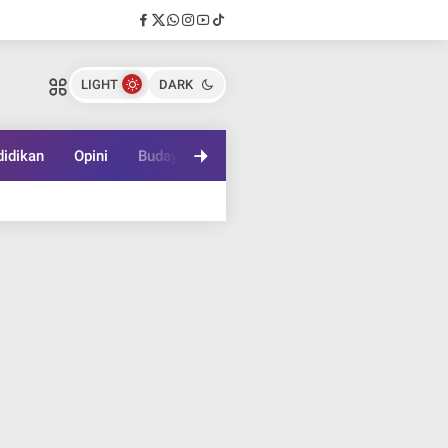
LIGHT
DARK
idikan
Opini
Budaya
Lifestyle
Game