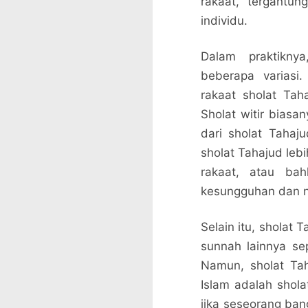
rakaat, tergantu
individu.
Dalam praktikny
beberapa variasi
rakaat sholat Taha
Sholat witir biasa
dari sholat Tahaj
sholat Tahajud leb
rakaat, atau bah
kesungguhan dan ni
Selain itu, sholat 
sunnah lainnya se
Namun, sholat Ta
Islam adalah shola
jika seseorang ba