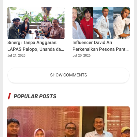
Kebersamaan Bersama
dalam Pembibitan Tanaman
Warga Gunung Kemala
Hias
Lewat Sparing Sepak Bola
Sinergi Tanpa Anggaran:
Influencer David Ari
LAPAS Palopo, Unanda dan
Perkenalkan Pesona Pantai
LSM Wanua Lestari. Inisiasi
Nelayan Canggu Lewat
Jul 21, 2026
Jul 20, 2026
Aksi Peduli Pembinaan
Kolaborasi Bersama Model
Ternama China Yenan Yutio
SHOW COMMENTS
POPULAR POSTS