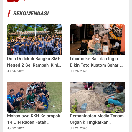
REKOMENDASI
Dulu Duduk di Bangku SMP
Liburan ke Bali dan Ingin
Negeri 2 Sei Rampah, Kini
Bikin Tato Kustom Sehari
Penulis Mulai Aja Dulu
Jadi? Ini Panduannya
Jul 26, 2026
Jul 24, 2026
Ilham Febryan Kembali
sebagai Pemateri untuk
Menginspirasi Generasi
Muda
Mahasiswa KKN Kelompok
Pemanfaatan Media Tanam
14 UIN Raden Fatah
Organik Tingkatkan
Palembang Jalin
Keterampilan Masyarakat
Jul 22, 2026
Jul 21, 2026