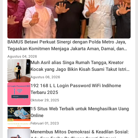
BAMUS Betawi Perkuat Sinergi dengan Polda Metro Jaya,
Tegaskan Komitmen Menjaga Jakarta Aman, Damai, dan
Kondusif Jelang HUT ke-81 Republik Indonesia
Agustus 04, 2026
Muh Asril alias Singa Rumah Tangga, Kreator
Kocak yang Jago Bikin Kisah Suami Takut Istri
Jadi Hiburan
Agustus 06, 2026
192 168 L L Login Password WiFi Indihome
Terbaru 2025
Oktober 29, 2025
15 Situs Web Terbaik untuk Menghasilkan Uang
Online
Februari 01, 2023
Menembus Mitos Demokrasi & Keadilan Sosial: