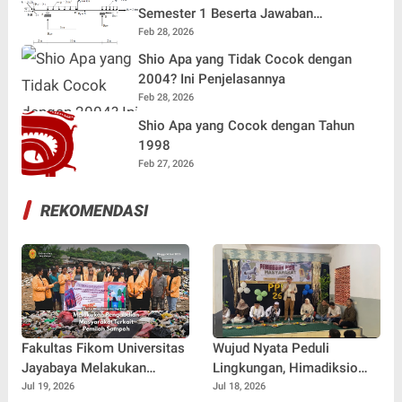
Semester 1 Beserta Jawaban
Terlengkap
Feb 28, 2026
Shio Apa yang Tidak Cocok dengan
2004? Ini Penjelasannya
Feb 28, 2026
Shio Apa yang Cocok dengan Tahun
1998
Feb 27, 2026
REKOMENDASI
Fakultas Fikom Universitas
Wujud Nyata Peduli
Jayabaya Melakukan
Lingkungan, Himadiksio
Pengabdian Masyarakat
Untirta Gelar Dialog
Jul 19, 2026
Jul 18, 2026