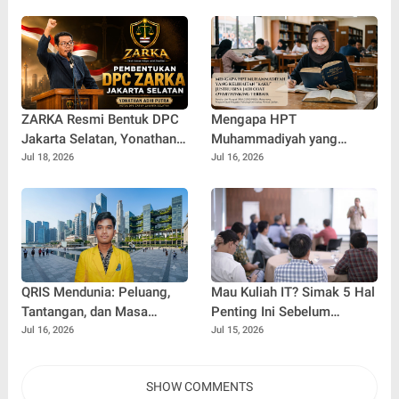
Terkait Pemilah Sampah
Lingkungan "Merawat Bumi
dari Desa"
ZARKA Resmi Bentuk DPC
Mengapa HPT
Jakarta Selatan, Yonathan
Muhammadiyah yang
Adhi Putra Dipercaya
Kelihatan "Kaku" Justru
Jul 18, 2026
Jul 16, 2026
Pimpin Gerakan Kontrol
Bisa Jadi Obat Overthinking
Sosial
Terbaik
QRIS Mendunia: Peluang,
Mau Kuliah IT? Simak 5 Hal
Tantangan, dan Masa
Penting Ini Sebelum
Depan Fintech Indonesia di
Memilih Jurusan
Jul 16, 2026
Jul 15, 2026
Era Ekonomi Digital
SHOW COMMENTS