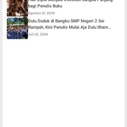
bagi Penulis Buku
Agustus 01, 2026
Dulu Duduk di Bangku SMP Negeri 2 Sei
Rampah, Kini Penulis Mulai Aja Dulu Ilham
Febryan Kembali sebagai Pemateri untuk
Juli 26, 2026
Menginspirasi Generasi Muda