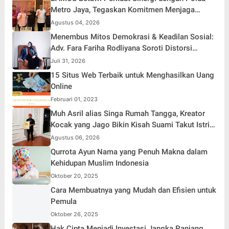
Metro Jaya, Tegaskan Komitmen Menjaga
Jakarta Aman, Damai, dan Kondusif Jelang HUT
Agustus 04, 2026
ke-81 Republik Indonesia
Menembus Mitos Demokrasi & Keadilan Sosial:
Adv. Fara Fariha Rodliyana Soroti Distorsi
Simpati Publik dan Aksi Main Hakim Sendiri
Juli 31, 2026
15 Situs Web Terbaik untuk Menghasilkan Uang
Online
Februari 01, 2023
Muh Asril alias Singa Rumah Tangga, Kreator
Kocak yang Jago Bikin Kisah Suami Takut Istri
Jadi Hiburan
Agustus 06, 2026
Qurrota Ayun Nama yang Penuh Makna dalam
Kehidupan Muslim Indonesia
Oktober 20, 2025
Cara Membuatnya yang Mudah dan Efisien untuk
Pemula
Oktober 26, 2025
Hak Cipta Menjadi Investasi Jangka Panjang